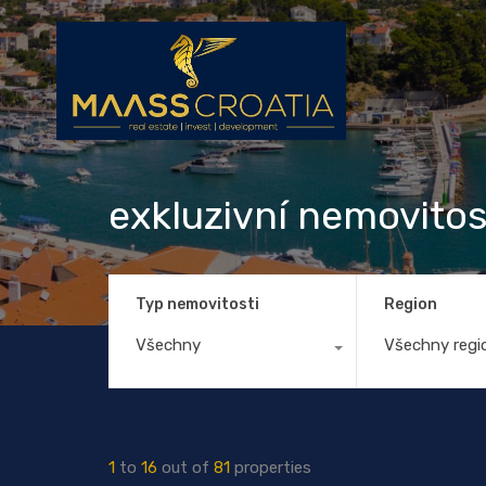
exkluzivní nemovitos
Typ nemovitosti
Region
Všechny
Všechny regi
1
to
16
out of
81
properties