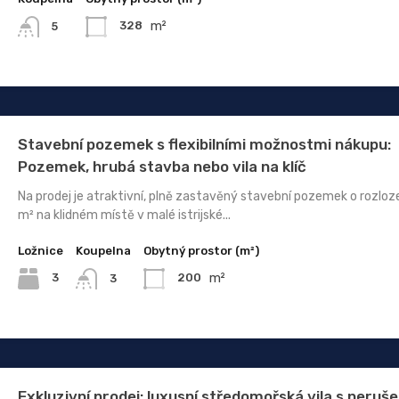
m²
328
5
Stavební pozemek s flexibilními možnostmi nákupu:
Pozemek, hrubá stavba nebo vila na klíč
Na prodej je atraktivní, plně zastavěný stavební pozemek o rozlo
m² na klidném místě v malé istrijské...
Ložnice
Koupelna
Obytný prostor (m²)
m²
3
200
3
Exkluzivní prodej: luxusní středomořská vila s neru