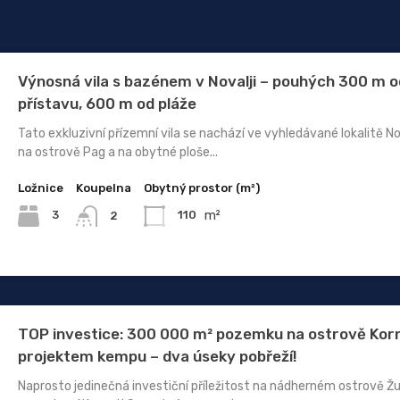
Výnosná vila s bazénem v Novalji – pouhých 300 m o
přístavu, 600 m od pláže
Tato exkluzivní přízemní vila se nachází ve vyhledávané lokalitě No
na ostrově Pag a na obytné ploše...
Ložnice
Koupelna
Obytný prostor (m²)
m²
3
110
2
TOP investice: 300 000 m² pozemku na ostrově Korn
projektem kempu – dva úseky pobřeží!
Naprosto jedinečná investiční příležitost na nádherném ostrově Žu