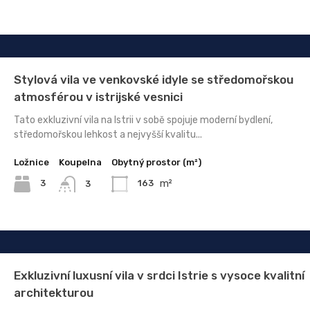
Stylová vila ve venkovské idyle se středomořskou
atmosférou v istrijské vesnici
Tato exkluzivní vila na Istrii v sobě spojuje moderní bydlení,
středomořskou lehkost a nejvyšší kvalitu...
Ložnice
Koupelna
Obytný prostor (m²)
m²
3
163
3
Exkluzivní luxusní vila v srdci Istrie s vysoce kvalitní
architekturou