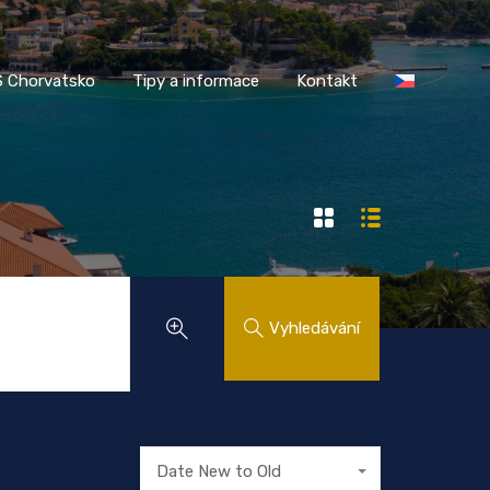
AASS Chorvatsko
Tipy a informace
Kontakt
 Chorvatsko
Tipy a informace
Kontakt
Vyhledávání
Date New to Old