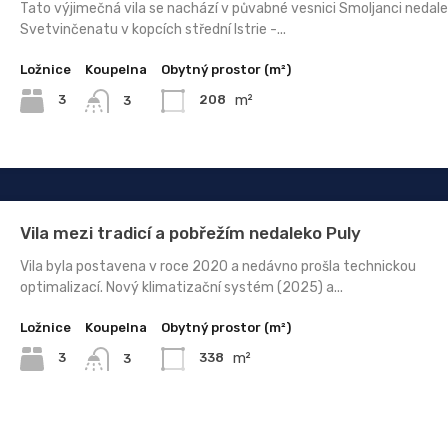
Tato výjimečná vila se nachází v půvabné vesnici Smoljanci nedal
Svetvinčenatu v kopcích střední Istrie -...
Ložnice
Koupelna
Obytný prostor (m²)
m²
3
208
3
Vila mezi tradicí a pobřežím nedaleko Puly
Vila byla postavena v roce 2020 a nedávno prošla technickou
optimalizací. Nový klimatizační systém (2025) a...
Ložnice
Koupelna
Obytný prostor (m²)
m²
3
338
3