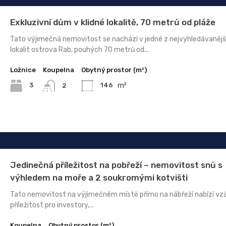
Exkluzivní dům v klidné lokalitě, 70 metrů od pláže
Tato výjimečná nemovitost se nachází v jedné z nejvyhledávanějš
lokalit ostrova Rab, pouhých 70 metrů od...
Ložnice
Koupelna
Obytný prostor (m²)
m²
3
146
2
Jedinečná příležitost na pobřeží – nemovitost snů s
výhledem na moře a 2 soukromými kotvišti
Tato nemovitost na výjimečném místě přímo na nábřeží nabízí v
příležitost pro investory,...
Koupelna
Obytný prostor (m²)