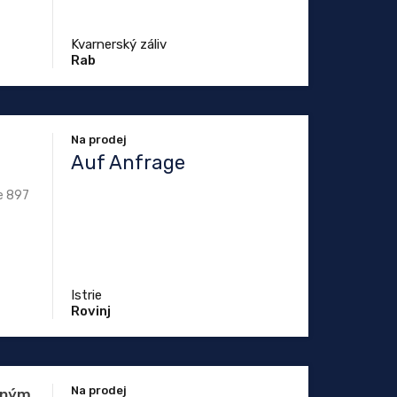
Kvarnerský záliv
Rab
Na prodej
Auf Anfrage
ze 897
Istrie
Rovinj
Na prodej
šeným