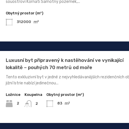
souostroví Kornati Samotný pozemek,...
Obytný prostor (m²)
m²
312000
Luxusní byt připravený k nastěhování ve vynikající
lokalitě – pouhých 70 metrů od moře
Tento exkluzivní byt v jedné z nejvyhledávanějších rezidenčních ob
jižní Istrie nabízí jedinečnou...
Ložnice
Koupelna
Obytný prostor (m²)
m²
2
83
2