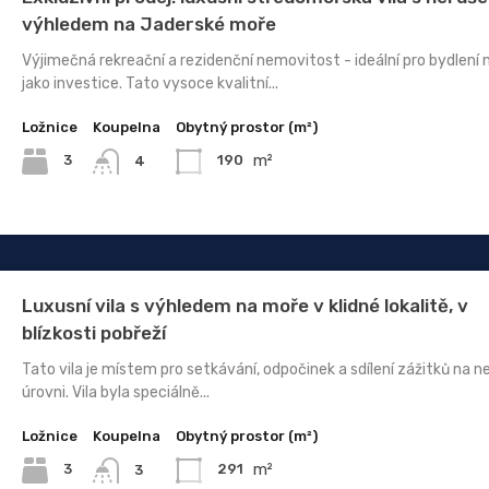
výhledem na Jaderské moře
Výjimečná rekreační a rezidenční nemovitost - ideální pro bydlení
jako investice. Tato vysoce kvalitní...
Ložnice
Koupelna
Obytný prostor (m²)
m²
3
190
4
Luxusní vila s výhledem na moře v klidné lokalitě, v
blízkosti pobřeží
Tato vila je místem pro setkávání, odpočinek a sdílení zážitků na n
úrovni. Vila byla speciálně...
Ložnice
Koupelna
Obytný prostor (m²)
m²
3
291
3