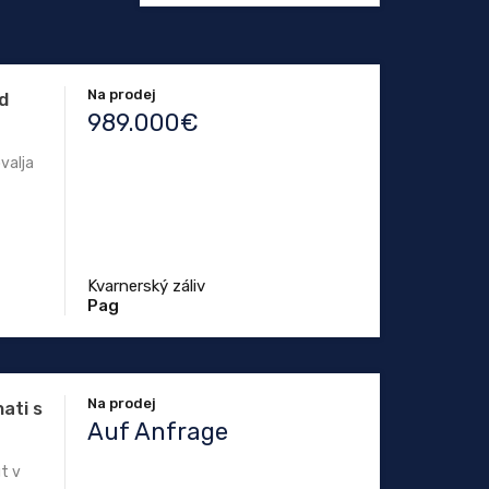
Na prodej
d
989.000€
valja
Kvarnerský záliv
Pag
Na prodej
ati s
Auf Anfrage
t v