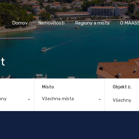
Domov
Nemovitosti
Regiony a místa
O M
Domov
Nemovitosti
Regiony a místa
O MAASS
t
Místo
Objekt č.
ony
Všechna místa