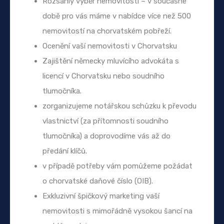
Rozsáhlý výběr nemovitostí – v současné
době pro vás máme v nabídce více než 500
nemovitostí na chorvatském pobřeží.
Ocenění vaší nemovitosti v Chorvatsku
Zajištění německy mluvícího advokáta s
licencí v Chorvatsku nebo soudního
tlumočníka.
zorganizujeme notářskou schůzku k převodu
vlastnictví (za přítomnosti soudního
tlumočníka) a doprovodíme vás až do
předání klíčů.
v případě potřeby vám pomůžeme požádat
o chorvatské daňové číslo (OIB).
Exkluzivní špičkový marketing vaší
nemovitosti s mimořádně vysokou šancí na