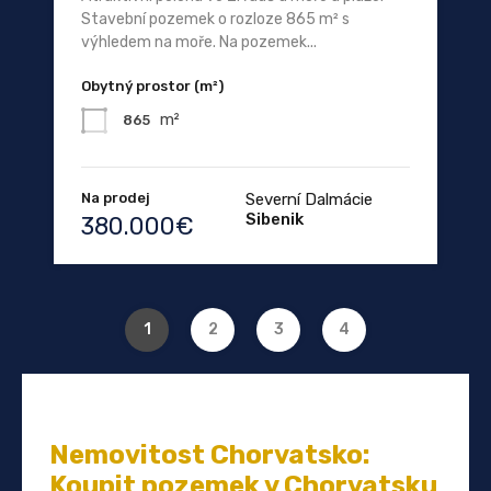
Stavební pozemek o rozloze 865 m² s
výhledem na moře. Na pozemek...
Obytný prostor (m²)
m²
865
Na prodej
Severní Dalmácie
Sibenik
380.000€
1
2
3
4
Nemovitost Chorvatsko:
Koupit pozemek v Chorvatsku