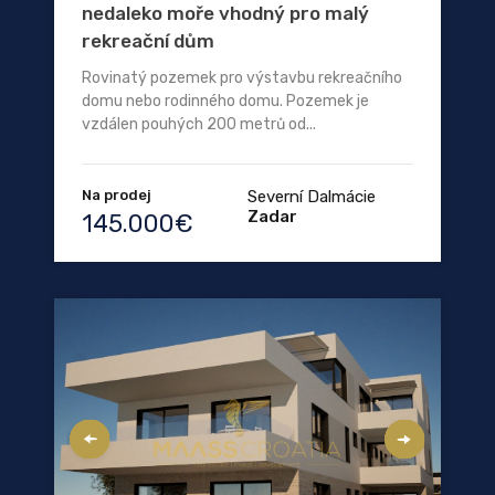
nedaleko moře vhodný pro malý
rekreační dům
Rovinatý pozemek pro výstavbu rekreačního
domu nebo rodinného domu. Pozemek je
vzdálen pouhých 200 metrů od...
Na prodej
Severní Dalmácie
Zadar
145.000€