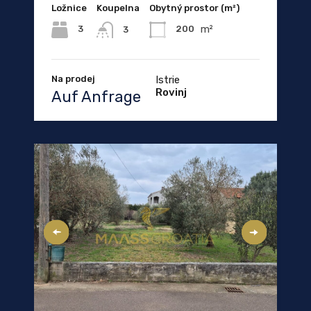
Ložnice
Koupelna
Obytný prostor (m²)
m²
3
200
3
Na prodej
Istrie
Rovinj
Auf Anfrage