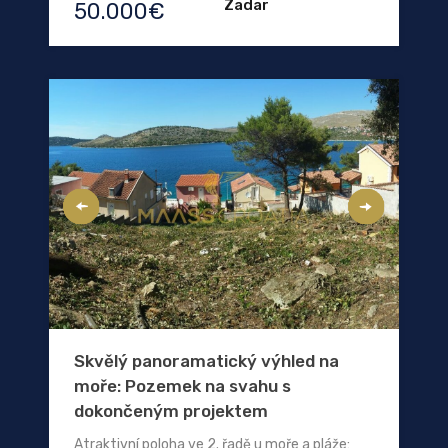
Zadar
50.000€
Skvělý panoramatický výhled na
moře: Pozemek na svahu s
dokončeným projektem
Atraktivní poloha ve 2. řadě u moře a pláže: