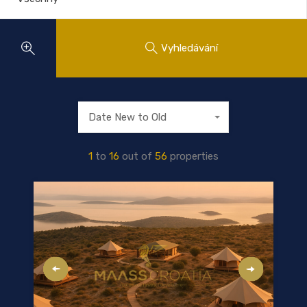
Vyhledávání
Date New to Old
1
to
16
out of
56
properties