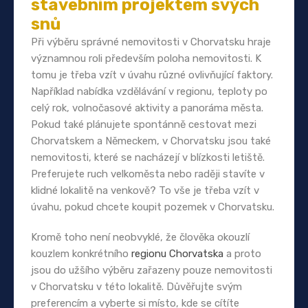
stavebním projektem svých
snů
Při výběru správné nemovitosti v Chorvatsku hraje
významnou roli především poloha nemovitosti. K
tomu je třeba vzít v úvahu různé ovlivňující faktory.
Například nabídka vzdělávání v regionu, teploty po
celý rok, volnočasové aktivity a panoráma města.
Pokud také plánujete spontánně cestovat mezi
Chorvatskem a Německem, v Chorvatsku jsou také
nemovitosti, které se nacházejí v blízkosti letiště.
Preferujete ruch velkoměsta nebo raději stavíte v
klidné lokalitě na venkově? To vše je třeba vzít v
úvahu, pokud chcete koupit pozemek v Chorvatsku.
Kromě toho není neobvyklé, že člověka okouzlí
kouzlem konkrétního
regionu Chorvatska
a proto
jsou do užšího výběru zařazeny pouze nemovitosti
v Chorvatsku v této lokalitě. Důvěřujte svým
preferencím a vyberte si místo, kde se cítíte