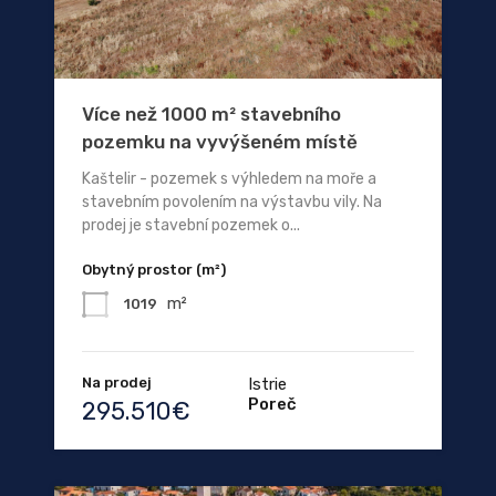
Více než 1000 m² stavebního
pozemku na vyvýšeném místě
Kaštelir - pozemek s výhledem na moře a
stavebním povolením na výstavbu vily. Na
prodej je stavební pozemek o...
Obytný prostor (m²)
m²
1019
Na prodej
Istrie
Poreč
295.510€