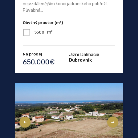
nejvzdálenějším konci jadranského pobřeží.
Půvabná...
Obytný prostor (m²)
m²
5500
Na prodej
Jižní Dalmácie
Dubrovnik
650.000€