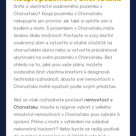
Sníte o vlastnictví soukromého pozemku v
Chorvatsku? Koupí pozemku v Chorvatsku
nekupujete jen prostor, ale také si splníte sen o
bydlení u moře. S pozemkem v Chorvatsku máte
širokou škálu možností: Postavte si svůj vlastní
soukromý dům a vytvořte si útulné útočiště na
chorvatském slunci nebo si vytvořte prázdninové
ubytování na svém pozemku v Chorvatsku. Bez
ohledu na to, jaké jsou vaše plány, můžete
svobodně činit všechna kreativní a designově-
technická rozhodnutí, abyste své nemovitosti v
Chorvatsku mohli využívat podle svých představ.
Než se však rozhodnete postavit
nemovitost v
Chorvatsku
, musíte si nejprve vybrat z velkého
množství nemovitostí v Chorvatsko jsou vybráni ti
správní. Přímo u moře s výhledem na zdánlivě
nekonečný horizont? Nebo byste se raději podívali