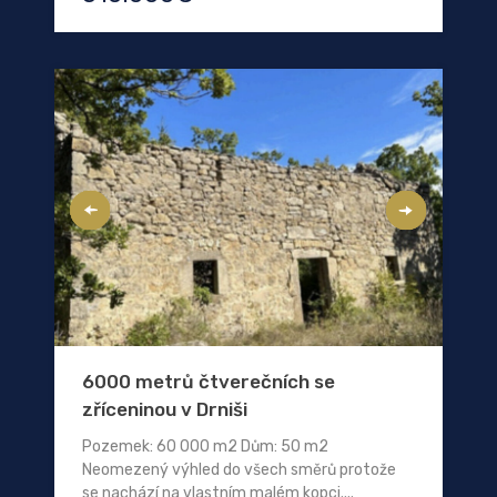
6000 metrů čtverečních se
zříceninou v Drniši
Pozemek: 60 000 m2 Dům: 50 m2
Neomezený výhled do všech směrů protože
se nachází na vlastním malém kopci....