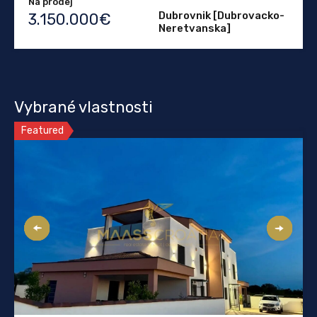
Na prodej
Dubrovnik [Dubrovacko-
3.150.000€
Neretvanska]
Vybrané vlastnosti
Featured