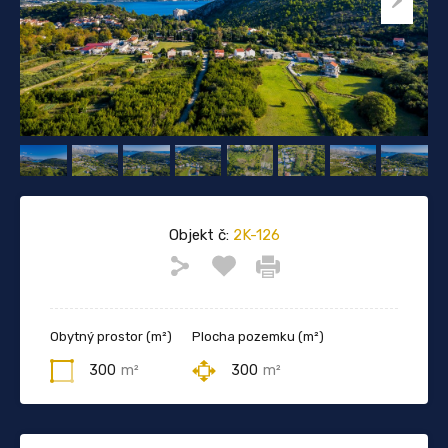
Objekt č:
2K-126
Obytný prostor (m²)
Plocha pozemku (m²)
300
m²
300
m²