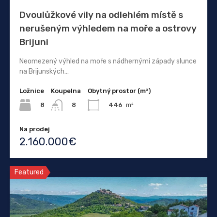
Dvoulůžkové vily na odlehlém místě s
nerušeným výhledem na moře a ostrovy
Brijuni
Neomezený výhled na moře s nádhernými západy slunce
na Brijunských…
Ložnice
Koupelna
Obytný prostor (m²)
8
446
m²
8
Na prodej
2.160.000€
Featured