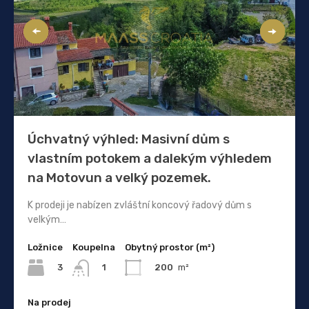
Úchvatný výhled: Masivní dům s
vlastním potokem a dalekým výhledem
na Motovun a velký pozemek.
K prodeji je nabízen zvláštní koncový řadový dům s
velkým…
Ložnice
Koupelna
Obytný prostor (m²)
3
200
m²
1
Na prodej