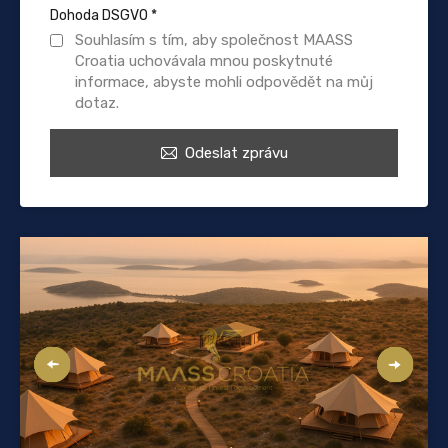
Dohoda DSGVO
*
Souhlasím s tím, aby společnost MAASS
Croatia uchovávala mnou poskytnuté
informace, abyste mohli odpovědět na můj
dotaz.
Odeslat zprávu