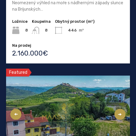
Neomezený výhled na moře s nádhernými západy slunce
na Brijunských…
Ložnice
Koupelna
Obytný prostor (m²)
8
446
m²
8
Na prodej
2.160.000€
Featured