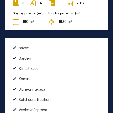
6
4
5
2017
Obytný prostor (m²)
Plocha pozemku (m²)
180
m²
1830
m²
bazén
Garden
Klimatizace
Komín
Sluneční terasa
Solid construction
Venkovní sprcha