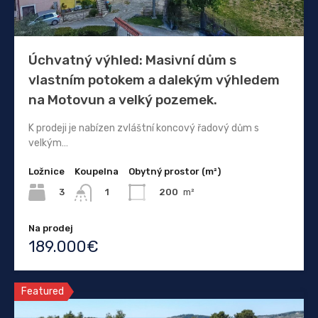
Úchvatný výhled: Masivní dům s
vlastním potokem a dalekým výhledem
na Motovun a velký pozemek.
K prodeji je nabízen zvláštní koncový řadový dům s
velkým…
Ložnice
Koupelna
Obytný prostor (m²)
3
200
m²
1
Na prodej
189.000€
Featured