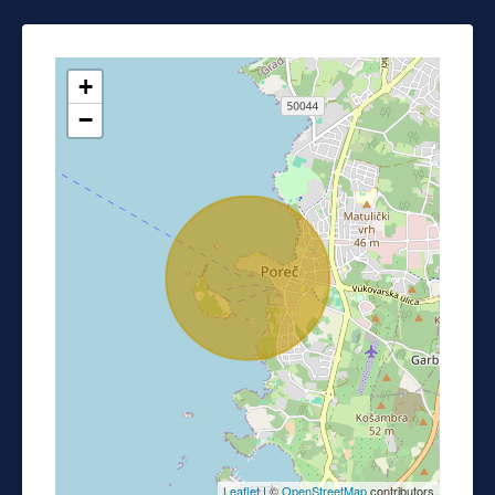
+
−
Leaflet
| ©
OpenStreetMap
contributors