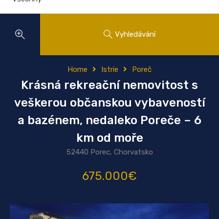
Vyhledávání
Home
Istrie
Poreč
Krásná rekreační nemovitost s
veškerou občanskou vybaveností
a bazénem, ​​nedaleko Poreče – 6
km od moře
52440 Porec, Chorvatsko
675.000€