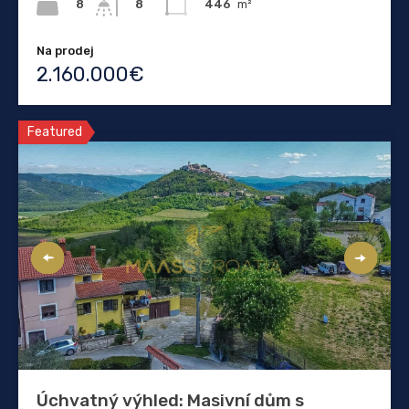
8
446
m²
8
Na prodej
2.160.000€
Featured
Úchvatný výhled: Masivní dům s