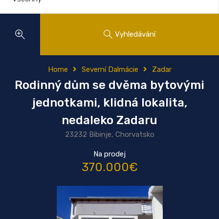
Vyhledávání
Home
Severní Dalmácie
Zadar
Rodinný dům se dvěma bytovými
jednotkami, klidná lokalita,
nedaleko Zadaru
23232 Bibinje, Chorvatsko
Na prodej
370.000€