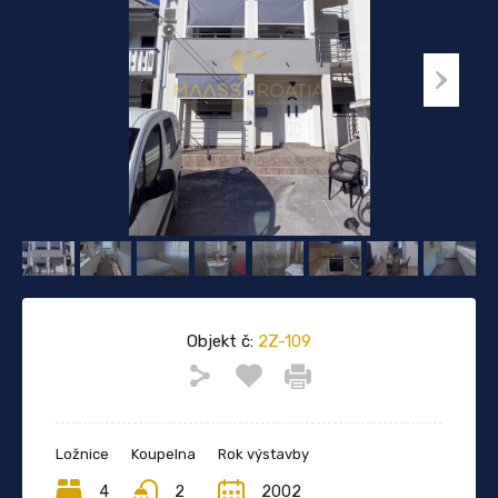
Objekt č:
2Z-109
Ložnice
Koupelna
Rok výstavby
4
2
2002