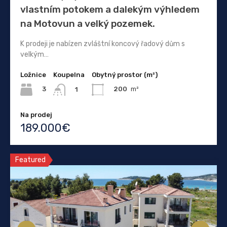
vlastním potokem a dalekým výhledem
na Motovun a velký pozemek.
K prodeji je nabízen zvláštní koncový řadový dům s
velkým…
Ložnice
Koupelna
Obytný prostor (m²)
3
200
m²
1
Na prodej
189.000€
Featured