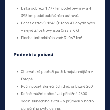
Délka pobřeží: 1 777 km podél pevniny a 4
398 km podél pobřežních ostrovů.
Počet ostrovů: 1246 (z toho 47 obydlených
– největší ostrovy jsou Cres a Krk)
Plocha teritoriálních vod: 31 067 km²
Podnebí a počasí
Chorvatské pobřeží patří k nejslunnějším v
Evropě
Roční počet slunečných dnů: přibližně 200
Ročně můžete očekávat přibližně 2600
hodin slunečního svitu – v průměru 9 hodin
slunečního svitu denně.