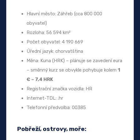
Hlavní město: Záhřeb (cca 800 000
obyvatel)
Rozloha: 56 594 km²
Počet obyvatel: 4 190 669
Úřední jazyk: chorvatština
Měna: Kuna (HRK) – plánuje se zavedení eura
– směnný kurz se obvykle pohybuje kolem
1
€ – 7,4 HRK
Registrační značka vozidla: HR
Internet-TDL: .hr
Telefonní předvolba: 00385
Pobřeží, ostrovy, moře: