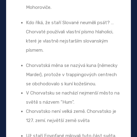
Mohoroviče.
Kdo říká, že staří Slované neuměli psát? …
Chorvaté používali vlastní písmo hlaholici,
které je vlastně nejstarším slovanským
písmem.
Chorvatská měna se nazývá kuna (německy
Marder), protože v trappingových centrech
se obchodovalo s kuní kožešinou.
V Chorvatsku se nachází nejmenší město na
světě s názvem “Hum”.
Chorvatsko není velká země. Chorvatsko je
127. zemí. největší země světa
Už staří Egypťané milovali tuto část světa.