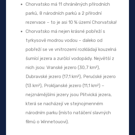
Chorvatsko má 11 chráněných přírodních
parků, 8 národních parků a 2 přírodní
rezervace – to je asi 10 % území Chorvatska!
Chorvatsko má nejen krásné pobřeží s
tyrkysově modrou vodou – daleko od
pobřeží se ve vnitrozemí rozkládají kouzelná
šumící jezera a zurčící vodopády. Největší z
nich jsou: Vranské jezero (30,7 km²),
Dubravské jezero (17,1 km²), Perućské jezero
(13 km²), Prokljanské jezero (11,1 km²) –
nejznámějšími jezery jsou Plitvická jezera,
která se nacházejí ve stejnojmenném
národním parku (místo natáčení slavných
filmů o Winnetouovi).