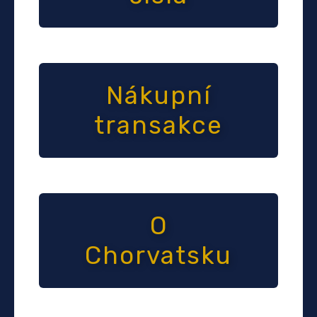
Nákupní
transakce
O
Chorvatsku