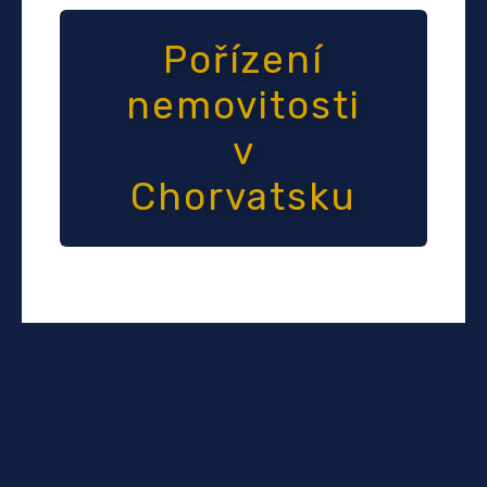
Pořízení
nemovitosti
v
Chorvatsku