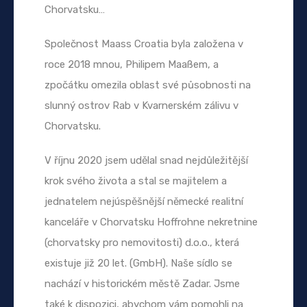
Chorvatsku…
Společnost Maass Croatia byla založena v
roce 2018 mnou, Philipem Maaßem, a
zpočátku omezila oblast své působnosti na
slunný ostrov Rab v Kvarnerském zálivu v
Chorvatsku.
V říjnu 2020 jsem udělal snad nejdůležitější
krok svého života a stal se majitelem a
jednatelem nejúspěšnější německé realitní
kanceláře v Chorvatsku Hoffrohne nekretnine
(chorvatsky pro nemovitosti) d.o.o., která
existuje již 20 let. (GmbH). Naše sídlo se
nachází v historickém městě Zadar. Jsme
také k dispozici, abychom vám pomohli na