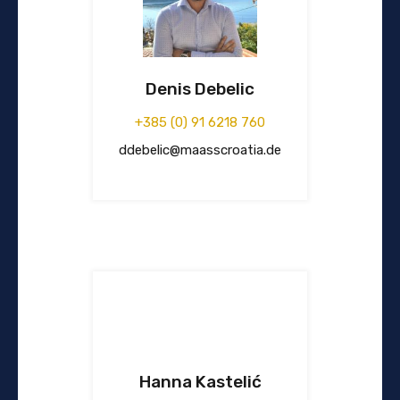
Denis Debelic
+385 (0) 91 6218 760
ddebelic@maasscroatia.de
Hanna Kastelić