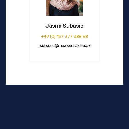
Jasna Subasic
+49 (0) 157 377 388 68
jsubasic@maasscroatia.de