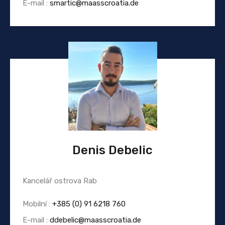
E-mail :
smartic@maasscroatia.de
Denis Debelic
Kancelář ostrova Rab
Mobilní :
+385 (0) 91 6218 760
E-mail :
ddebelic@maasscroatia.de