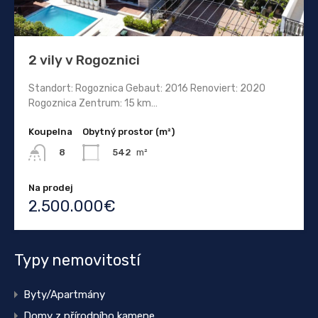
2 vily v Rogoznici
Standort: Rogoznica Gebaut: 2016 Renoviert: 2020
Rogoznica Zentrum: 15 km…
Koupelna
Obytný prostor (m²)
542
m²
8
Na prodej
2.500.000€
Typy nemovitostí
Byty/Apartmány
Domy z přírodního kamene