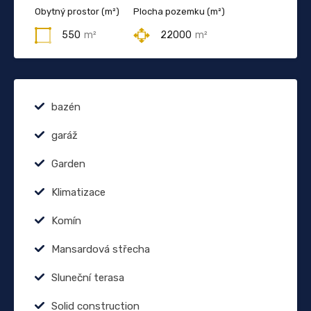
Obytný prostor (m²)
Plocha pozemku (m²)
550
m²
22000
m²
bazén
garáž
Garden
Klimatizace
Komín
Mansardová střecha
Sluneční terasa
Solid construction