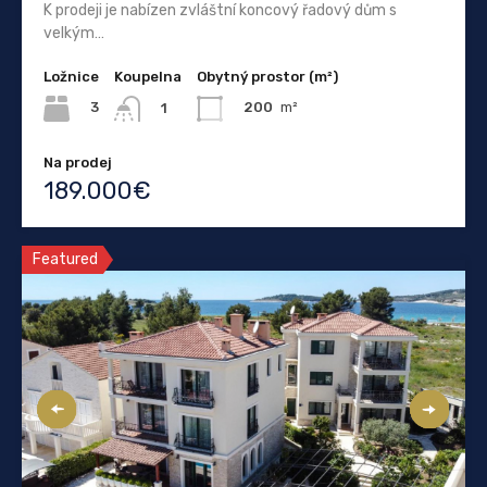
K prodeji je nabízen zvláštní koncový řadový dům s
velkým…
Ložnice
Koupelna
Obytný prostor (m²)
3
200
m²
1
Na prodej
189.000€
Featured