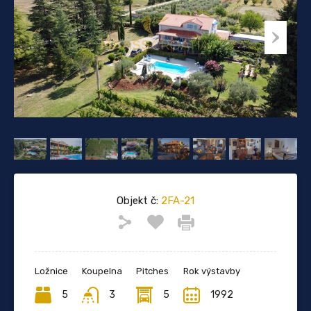
Objekt č:
2FA-21
Ložnice
Koupelna
Pitches
Rok výstavby
5
3
5
1992