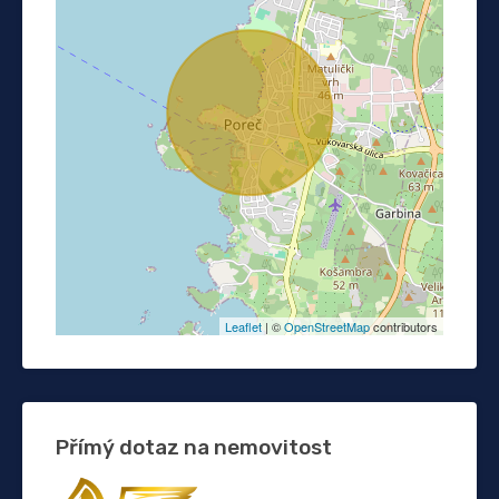
Leaflet
| ©
OpenStreetMap
contributors
Přímý dotaz na nemovitost