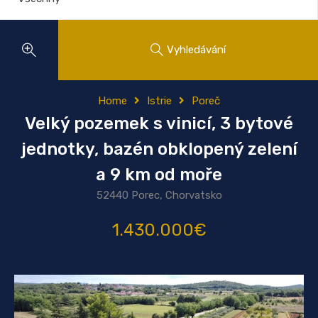
Vyhledávání
Home
Istrie
Poreč
Velký pozemek s vinicí, 3 bytové
jednotky, bazén obklopený zelení
a 9 km od moře
52440 Porec, Chorvatsko
1.430.000€