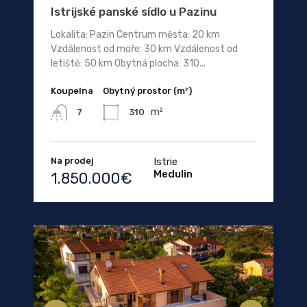
Istrijské panské sídlo u Pazinu
Lokalita: Pazin Centrum města: 20 km
Vzdálenost od moře: 30 km Vzdálenost od
letiště: 50 km Obytná plocha: 310...
Koupelna
Obytný prostor (m²)
m²
310
7
Na prodej
Istrie
Medulin
1.850.000€