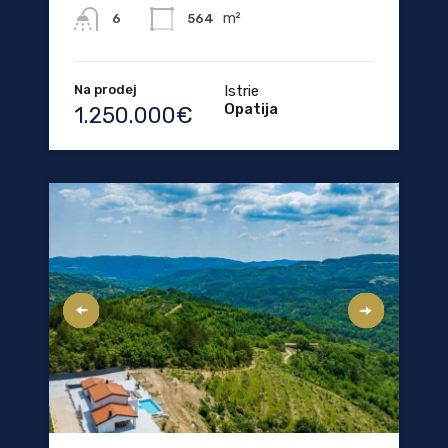
m²
564
6
Na prodej
Istrie
Opatija
1.250.000€