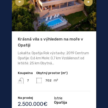
Krásná vila s výhledem na moře v
Opatiji
Lokalita: Opatija Rok výstavby: 2019 Centrum
Opatije: 0,6 km Moře: 0,7 km Vzdálenost od
letiště: 25 km Obytná...
Koupelna
Obytný prostor (m²)
m²
702
7
Na prodej
Istrie
Opatija
2.500.000€