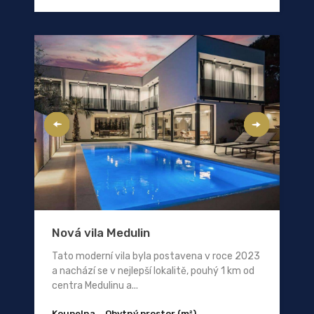
Nová vila Medulin
Tato moderní vila byla postavena v roce 2023
a nachází se v nejlepší lokalitě, pouhý 1 km od
centra Medulinu a...
Koupelna
Obytný prostor (m²)