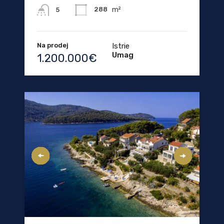
m²
288
5
Na prodej
Istrie
Umag
1.200.000€