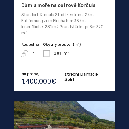
Dům u moře na ostrově Korčula
Standort: Korcula Stadtzentrum: 2 km
Entfernung zum Flughafen: 33 km
Innenfläche: 281 m2 Grundstücksgröße: 370
m2...
Koupelna
Obytný prostor (m²)
m²
281
4
Na prodej
střední Dalmácie
Split
1.400.000€