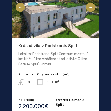
Krásná vila v Podstraně, Split
Lokalita: Podstrana, Split Centrum města: 2
km Moře: 2 km Vzdálenost od letiště: 31 km
(letiště Split) Vnitřní...
Koupelna
Obytný prostor (m²)
m²
500
8
Na prodej
střední Dalmácie
Split
2.200.000€