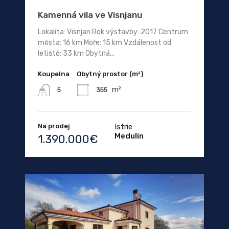
Kamenná vila ve Visnjanu
Lokalita: Visnjan Rok výstavby: 2017 Centrum
města: 16 km Moře: 15 km Vzdálenost od
letiště: 33 km Obytná...
Koupelna
Obytný prostor (m²)
m²
355
5
Na prodej
Istrie
Medulin
1.390.000€