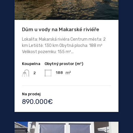
Dům u vody na Makarské riviéře
Lokalita: Makarská riviéra Centrum města: 2
km Letiště: 130 km Obytná plocha: 188 m²
Velikost pozemku: 155 m²...
Koupelna
Obytný prostor (m²)
m²
188
2
Na prodej
890.000€