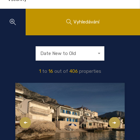
Vyhledávání
Date New to Old
1
to
16
out of
406
properties