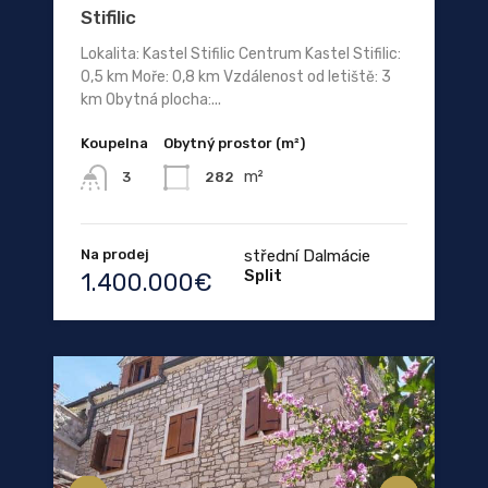
Stifilic
Lokalita: Kastel Stifilic Centrum Kastel Stifilic:
0,5 km Moře: 0,8 km Vzdálenost od letiště: 3
km Obytná plocha:...
Koupelna
Obytný prostor (m²)
m²
282
3
Na prodej
střední Dalmácie
Split
1.400.000€