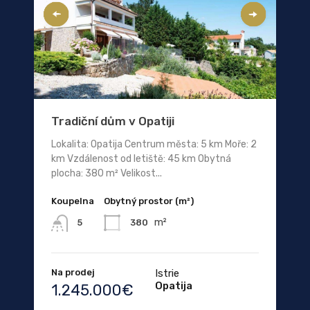
Tradiční dům v Opatiji
Lokalita: Opatija Centrum města: 5 km Moře: 2
km Vzdálenost od letiště: 45 km Obytná
plocha: 380 m² Velikost...
Koupelna
Obytný prostor (m²)
m²
380
5
Na prodej
Istrie
Opatija
1.245.000€