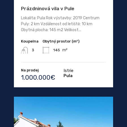
Prázdninová vila v Pule
Lokalita: Pula Rok výstavby: 2019 Centrum
Puly: 2 km Vzdálenost od letiště: 10 km
Obytná plocha: 145 m2 Velikost...
Koupelna
Obytný prostor (m²)
m²
145
3
Na prodej
Istrie
Pula
1.000.000€