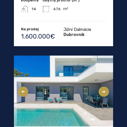
Koupelna
Obytný prostor (m²)
m²
676
14
Na prodej
Jižní Dalmácie
Dubrovnik
1.600.000€