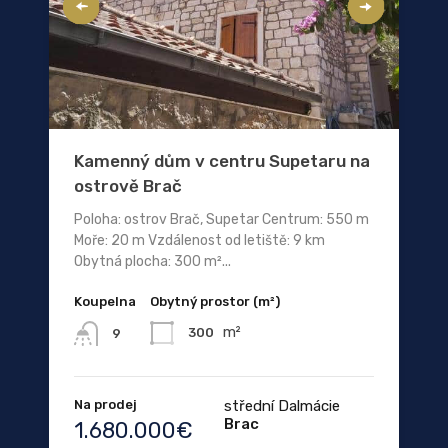
Kamenný dům v centru Supetaru na
ostrově Brač
Poloha: ostrov Brač, Supetar Centrum: 550 m
Moře: 20 m Vzdálenost od letiště: 9 km
Obytná plocha: 300 m²...
Koupelna
Obytný prostor (m²)
m²
300
9
Na prodej
střední Dalmácie
Brac
1.680.000€