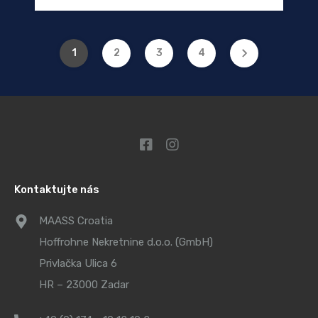
1
2
3
4
Kontaktujte nás
MAASS Croatia
Hoffrohne Nekretnine d.o.o. (GmbH)
Privlačka Ulica 6
HR – 23000 Zadar