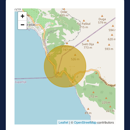
+
−
Leaflet
| ©
OpenStreetMap
contributors