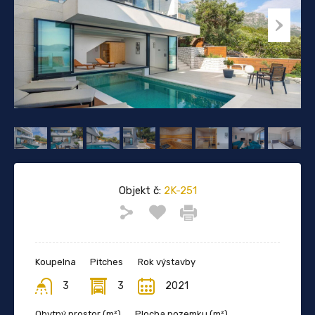
Objekt č:
2K-251
Koupelna
Pitches
Rok výstavby
3
3
2021
Obytný prostor (m²)
Plocha pozemku (m²)