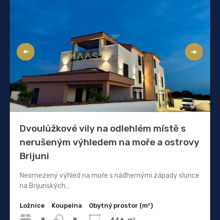
Dvoulůžkové vily na odlehlém místě s
nerušeným výhledem na moře a ostrovy
Brijuni
Neomezený výhled na moře s nádhernými západy slunce
na Brijunských…
Ložnice
Koupelna
Obytný prostor (m²)
8
446
m²
8