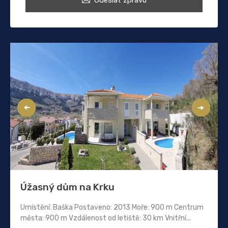
Úžasný dům na Krku
Umístění: Baška Postaveno: 2013 Moře: 900 m Centrum
města: 900 m Vzdálenost od letiště: 30 km Vnitřní...