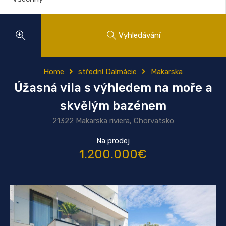
Vyhledávání
Home
střední Dalmácie
Makarska
Úžasná vila s výhledem na moře a
skvělým bazénem
21322 Makarska riviera, Chorvatsko
Na prodej
1.200.000€