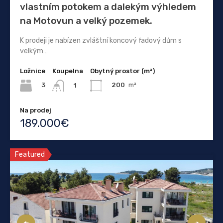
vlastním potokem a dalekým výhledem
na Motovun a velký pozemek.
K prodeji je nabízen zvláštní koncový řadový dům s
velkým…
Ložnice
Koupelna
Obytný prostor (m²)
3
200
m²
1
Na prodej
189.000€
Featured