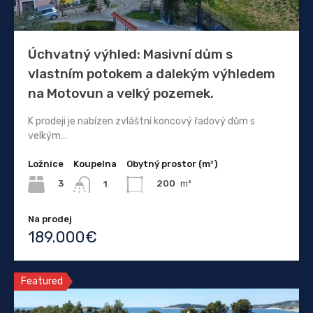
Úchvatný výhled: Masivní dům s
vlastním potokem a dalekým výhledem
na Motovun a velký pozemek.
K prodeji je nabízen zvláštní koncový řadový dům s
velkým…
Ložnice
Koupelna
Obytný prostor (m²)
3
200
m²
1
Na prodej
189.000€
Featured