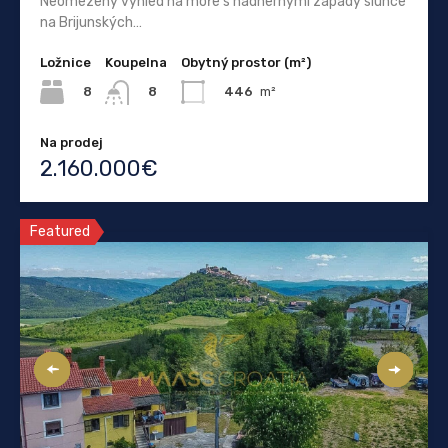
Neomezený výhled na moře s nádhernými západy slunce
na Brijunských…
Ložnice
Koupelna
Obytný prostor (m²)
8
446
m²
8
Na prodej
2.160.000€
Featured