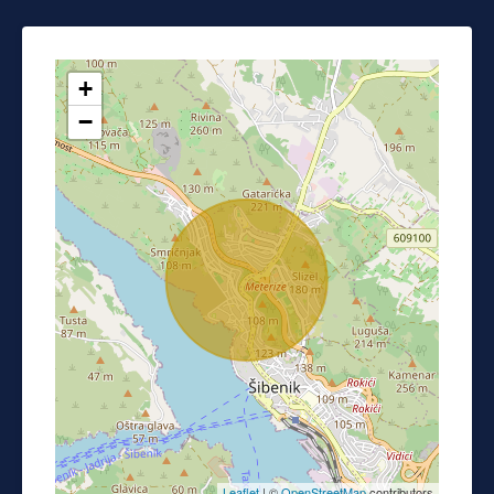
+
−
Leaflet
| ©
OpenStreetMap
contributors