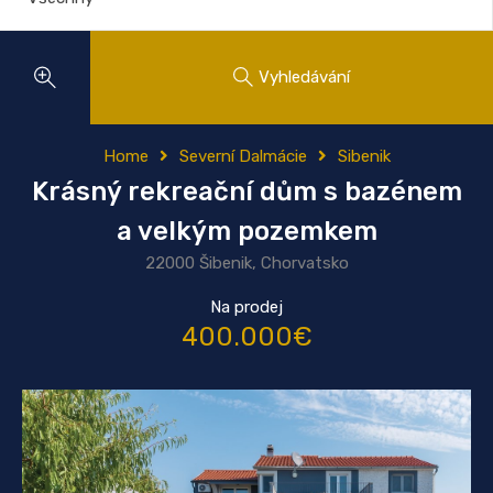
Vyhledávání
Home
Severní Dalmácie
Sibenik
Krásný rekreační dům s bazénem
a velkým pozemkem
22000 Šibenik, Chorvatsko
Na prodej
400.000€