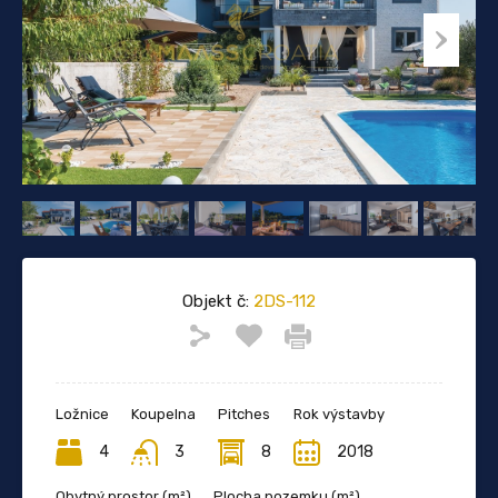
Objekt č:
2DS-112
Ložnice
Koupelna
Pitches
Rok výstavby
4
3
8
2018
Obytný prostor (m²)
Plocha pozemku (m²)