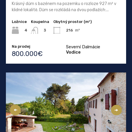
Krásný dům s bazénem na pozemku o rozloze 927 m² v
klidné lokalitě. Dům se rozkládá na dvou podlažích:...
Ložnice
Koupelna
Obytný prostor (m²)
4
216
m²
3
Na prodej
Severní Dalmácie
Vodice
800.000€