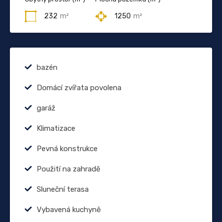
232
m²
1250
m²
bazén
Domácí zvířata povolena
garáž
Klimatizace
Pevná konstrukce
Použití na zahradě
Sluneční terasa
Vybavená kuchyně