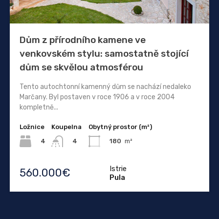
Dům z přírodního kamene ve
venkovském stylu: samostatně stojící
dům se skvělou atmosférou
Tento autochtonní kamenný dům se nachází nedaleko
Marčany. Byl postaven v roce 1906 a v roce 2004
kompletně...
Ložnice
Koupelna
Obytný prostor (m²)
4
180
m²
4
Istrie
560.000€
Pula