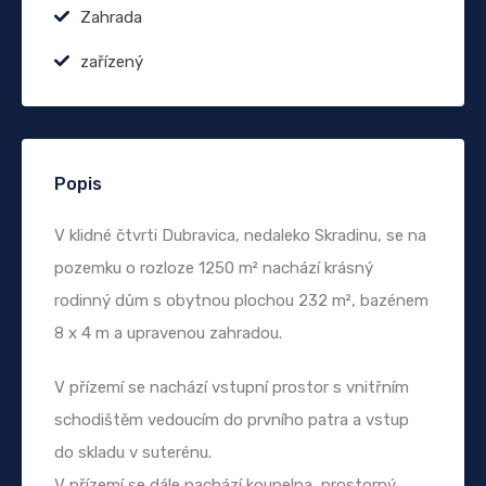
Zahrada
zařízený
Popis
V klidné čtvrti Dubravica, nedaleko Skradinu, se na
pozemku o rozloze 1250 m² nachází krásný
rodinný dům s obytnou plochou 232 m², bazénem
8 x 4 m a upravenou zahradou.
V přízemí se nachází vstupní prostor s vnitřním
schodištěm vedoucím do prvního patra a vstup
do skladu v suterénu.
V přízemí se dále nachází koupelna, prostorný