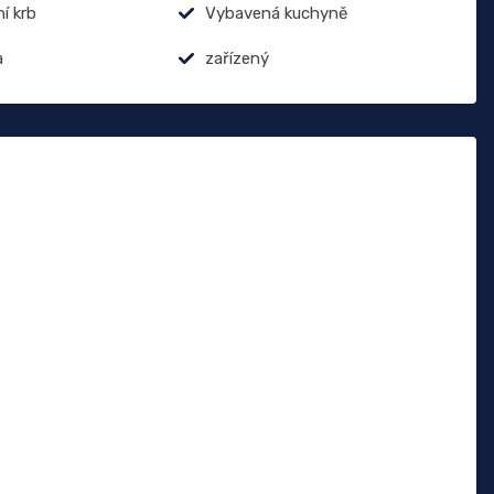
í krb
Vybavená kuchyně
a
zařízený