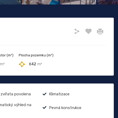
tor (m²)
Plocha pozemku (m²)
m²
642
m²
zvířata povolena
Klimatizace
atický výhled na
Pevná konstrukce