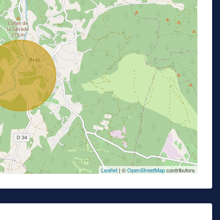
Leaflet
| ©
OpenStreetMap
contributors