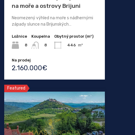
na moře a ostrovy Brijuni
Neomezený výhled na moře s nádhernými
západy slunce na Brijunských…
Ložnice
Koupelna
Obytný prostor (m²)
8
446
m²
8
Na prodej
2.160.000€
Featured