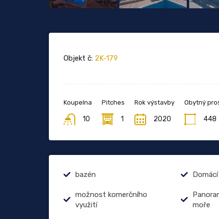
Objekt č:
2K-179
Koupelna
Pitches
Rok výstavby
Obytný pros
10
1
2020
448
bazén
Domácí 
možnost komerčního
Panoram
využití
moře