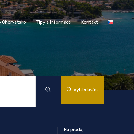
AASS Chorvatsko
Tipy a informace
Kontakt
 Chorvatsko
Tipy a informace
Kontakt
Vyhledávání
Na prodej