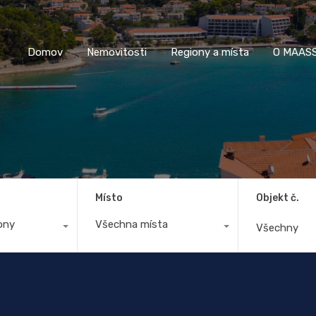
Domov
Nemovitosti
Regiony a místa
O M
Domov
Nemovitosti
Regiony a místa
O MAASS
Místo
Objekt č.
ony
Všechna místa