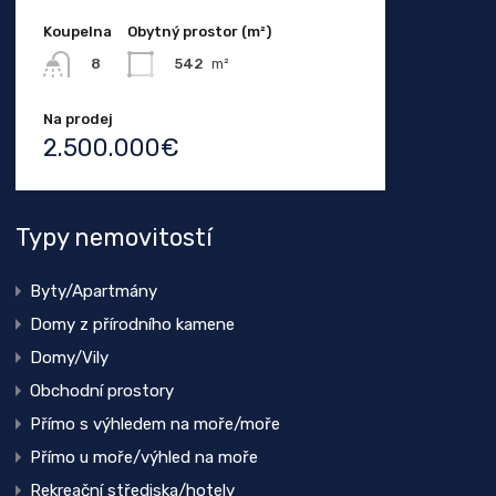
Koupelna
Obytný prostor (m²)
542
m²
8
Na prodej
2.500.000€
Typy nemovitostí
Byty/Apartmány
Domy z přírodního kamene
Domy/Vily
Obchodní prostory
Přímo s výhledem na moře/moře
Přímo u moře/výhled na moře
Rekreační střediska/hotely