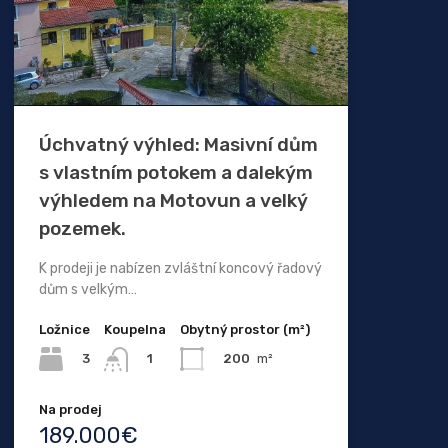
Úchvatný výhled: Masivní dům
s vlastním potokem a dalekým
výhledem na Motovun a velký
pozemek.
K prodeji je nabízen zvláštní koncový řadový
dům s velkým…
Ložnice
Koupelna
Obytný prostor (m²)
3
200
m²
1
Na prodej
189.000€