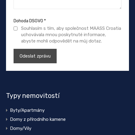
Dohoda DSGVO
*
Souhlasím s tím, aby společnost MAASS Croatia
uchovávala mnou poskytnuté informace,
abyste mohli odpovědět na můj dotaz.
Typy nemovitostí
Byty/Apartmány
Domy z přírodního kamene
Domy/Vily