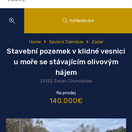
Vyhledávání
Home
Severní Dalmácie
Zadar
Stavební pozemek v klidné vesnici
u moře se stávajícím olivovým
hájem
23122 Zaton, Chorvatsko
Na prodej
140.000€