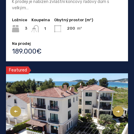
K prodeji je nabízen zvláštní koncový řadový dům s
velkým…
Ložnice
Koupelna
Obytný prostor (m²)
3
200
m²
1
Na prodej
189.000€
Featured