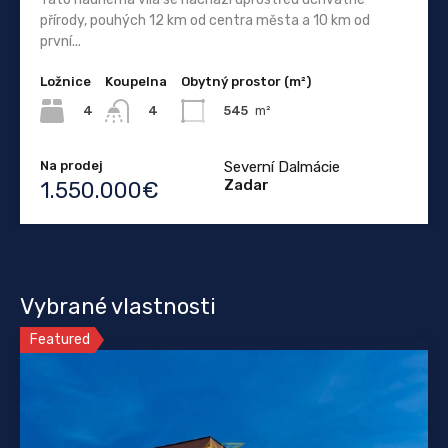
přírody, pouhých 12 km od centra města a 10 km od
první...
Ložnice
Koupelna
Obytný prostor (m²)
4
545
m²
4
Na prodej
Severní Dalmácie
Zadar
1.550.000€
Vybrané vlastnosti
Featured