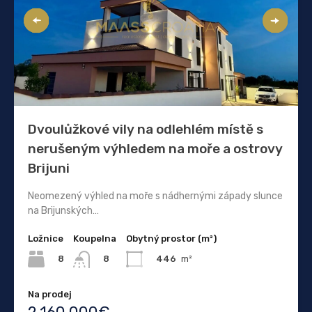
Dvoulůžkové vily na odlehlém místě s
nerušeným výhledem na moře a ostrovy
Brijuni
Neomezený výhled na moře s nádhernými západy slunce
na Brijunských…
Ložnice
Koupelna
Obytný prostor (m²)
8
446
m²
8
Na prodej