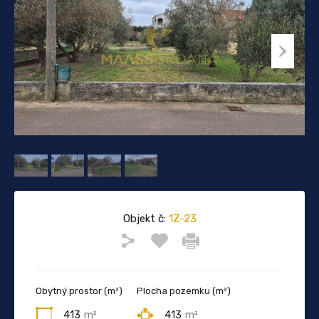
Objekt č:
1Z-23
Obytný prostor (m²)
Plocha pozemku (m²)
413
m²
413
m²