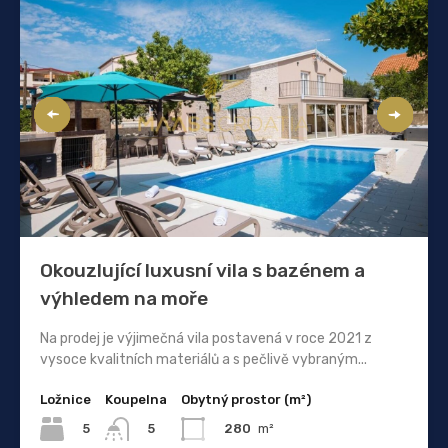
Okouzlující luxusní vila s bazénem a
výhledem na moře
Na prodej je výjimečná vila postavená v roce 2021 z
vysoce kvalitních materiálů a s pečlivě vybraným...
Ložnice
Koupelna
Obytný prostor (m²)
5
280
m²
5