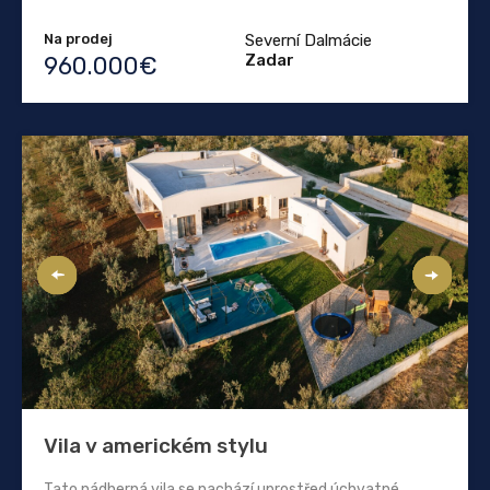
Na prodej
Severní Dalmácie
Zadar
960.000€
Vila v americkém stylu
Tato nádherná vila se nachází uprostřed úchvatné