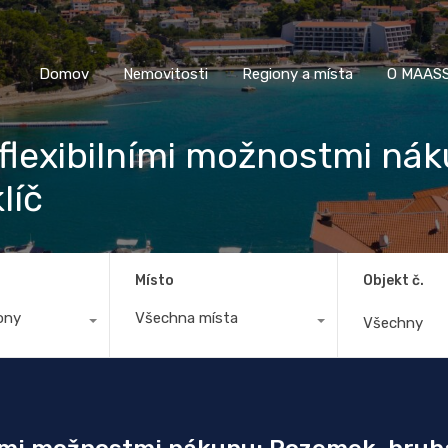
Domov
Nemovitosti
Regiony a místa
O M
Domov
Nemovitosti
Regiony a místa
O MAASS
flexibilními možnostmi ná
líč
Místo
Objekt č.
ony
Všechna místa