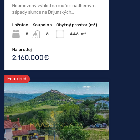
Neomezený výhled na moře s nádhernými
západy slunce na Brijunských…
Ložnice
Koupelna
Obytný prostor (m²)
8
446
m²
8
Na prodej
2.160.000€
Featured