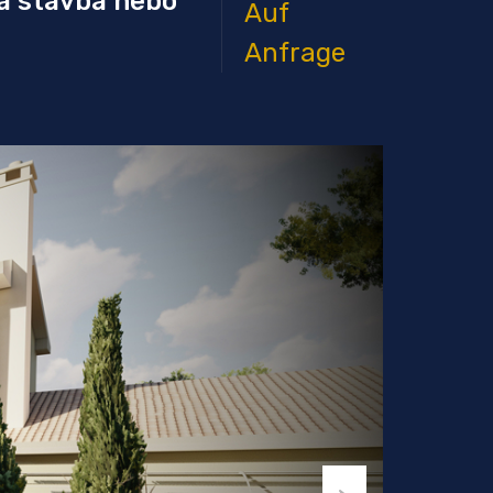
á stavba nebo
Auf
Anfrage