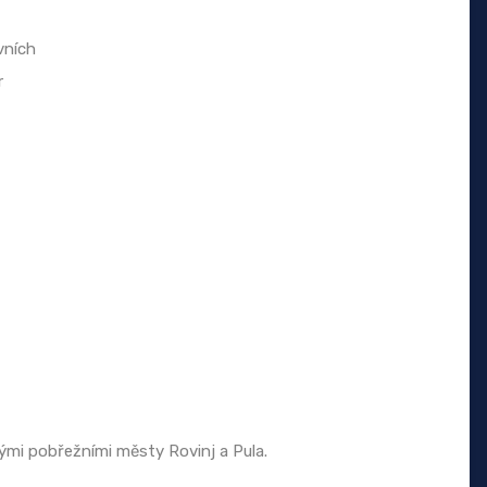
vních
r
nými pobřežními městy Rovinj a Pula.