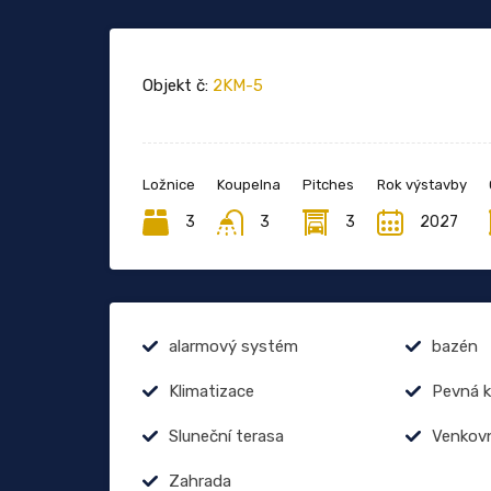
Objekt č:
2KM-5
Ložnice
Koupelna
Pitches
Rok výstavby
3
3
3
2027
alarmový systém
bazén
Klimatizace
Pevná k
Sluneční terasa
Venkovn
Zahrada