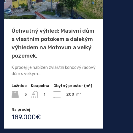
Úchvatný výhled: Masivní dům
s vlastním potokem a dalekým
výhledem na Motovun a velký
pozemek.
K prodeji je nabízen zvláštní koncový řadový
dům s velkým…
Ložnice
Koupelna
Obytný prostor (m²)
3
200
m²
1
Na prodej
189.000€