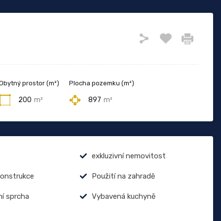
Obytný prostor (m²)
Plocha pozemku (m²)
200
m²
897
m²
exkluzivní nemovitost
onstrukce
Použití na zahradě
í sprcha
Vybavená kuchyně