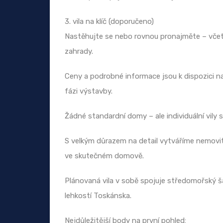
3. vila na klíč (doporučeno)
Nastěhujte se nebo rovnou pronajměte – včetn
zahrady.
Ceny a podrobné informace jsou k dispozici na
fázi výstavby.
Žádné standardní domy – ale individuální vily 
S velkým důrazem na detail vytváříme nemovitos
ve skutečném domově.
Plánovaná vila v sobě spojuje středomořský š
lehkostí Toskánska.
Nejdůležitější body na první pohled: