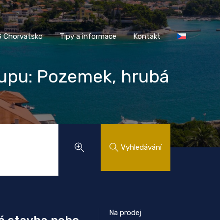
AASS Chorvatsko
Tipy a informace
Kontakt
 Chorvatsko
Tipy a informace
Kontakt
kupu: Pozemek, hrubá
Vyhledávání
Na prodej