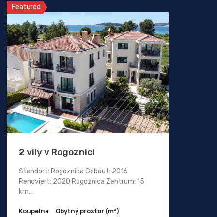
Featured
2 vily v Rogoznici
Standort: Rogoznica Gebaut: 2016
Renoviert: 2020 Rogoznica Zentrum: 15
km…
Koupelna
Obytný prostor (m²)