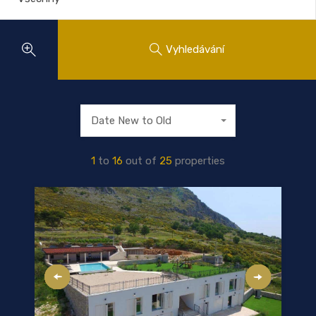
Vyhledávání
Date New to Old
1
to
16
out of
25
properties