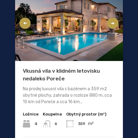
Vkusná vila v klidném letovisku
nedaleko Poreče
Na prodej luxusní vila s bazénem a 359 m2
obytné plochy, zahrada o rozloze 880 m, cca
15 km od Poreče a cca 16 km...
Ložnice
Koupelna
Obytný prostor (m²)
m²
4
359
6