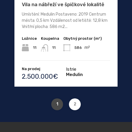
Vila na nábřeží ve špičkové lokalitě
Umístění: Medulin Postaveno: 2019 Centrum
města: 0,5 km Vzdálenost od letiště: 12,8 km
Vnitřní plocha: 586 m2...
Ložnice
Koupelna
Obytný prostor (m²)
m²
11
586
11
Na prodej
Istrie
Medulin
2.500.000€
1
2