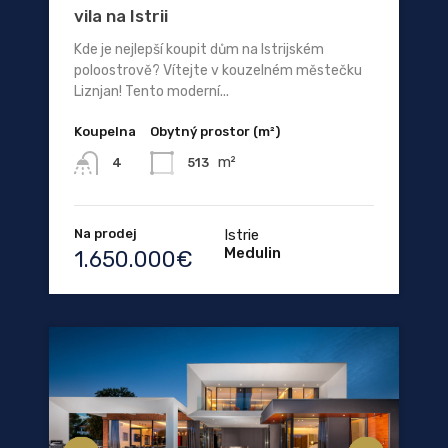
vila na Istrii
Kde je nejlepší koupit dům na Istrijském
poloostrově? Vítejte v kouzelném městečku
Liznjan! Tento moderní...
Koupelna
Obytný prostor (m²)
m²
513
4
Na prodej
Istrie
Medulin
1.650.000€