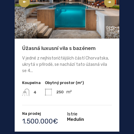
Úžasná luxusní vila s bazénem
V jedné z nejhistoričtějších částí Chorvatska,
ukrytá v přírodě, se nachází tato úžasná vila
se 4...
Koupelna
Obytný prostor (m²)
m²
250
4
Na prodej
Istrie
Medulin
1.500.000€