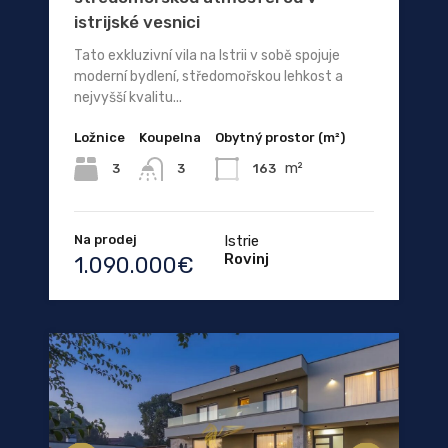
istrijské vesnici
Tato exkluzivní vila na Istrii v sobě spojuje
moderní bydlení, středomořskou lehkost a
nejvyšší kvalitu...
Ložnice
Koupelna
Obytný prostor (m²)
m²
3
163
3
Na prodej
Istrie
Rovinj
1.090.000€