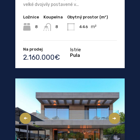
velké dvojvily postavené v...
Ložnice
Koupelna
Obytný prostor (m²)
m²
8
446
8
Na prodej
Istrie
Pula
2.160.000€