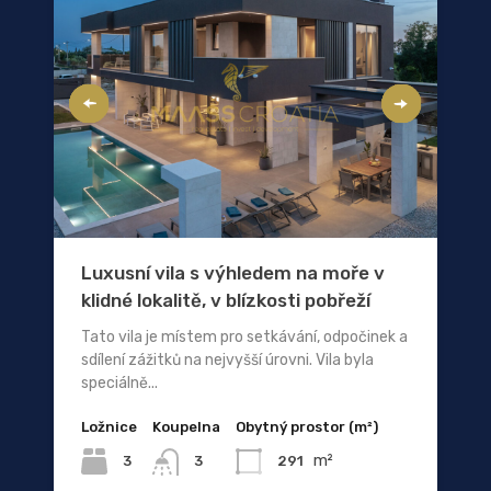
Luxusní vila s výhledem na moře v
klidné lokalitě, v blízkosti pobřeží
Tato vila je místem pro setkávání, odpočinek a
sdílení zážitků na nejvyšší úrovni. Vila byla
speciálně...
Ložnice
Koupelna
Obytný prostor (m²)
m²
3
291
3