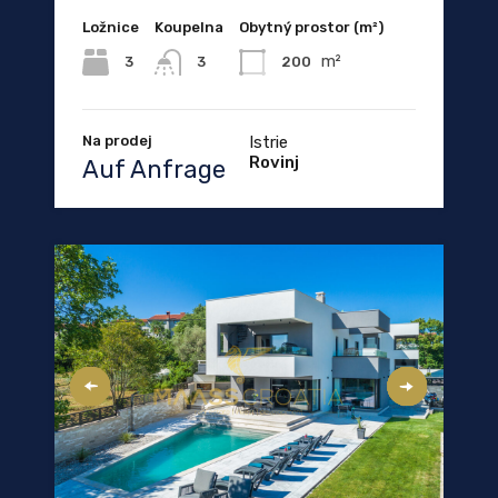
Ložnice
Koupelna
Obytný prostor (m²)
m²
3
200
3
Na prodej
Istrie
Rovinj
Auf Anfrage