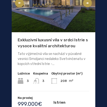
Exkluzivní luxusní vila v srdci Istrie s
vysoce kvalitní architekturou
Tato výjimečná vila se nachází v půvabné
vesnici Smoljanci nedaleko Svetvinčenatu v
kopcích střední Istrie -...
Ložnice
Koupelna
Obytný prostor (m²)
m²
3
208
3
Na prodej
Istrien
999.000€