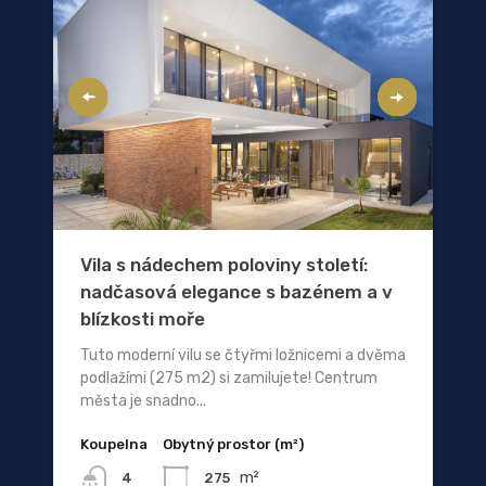
Vila s nádechem poloviny století:
nadčasová elegance s bazénem a v
blízkosti moře
Tuto moderní vilu se čtyřmi ložnicemi a dvěma
podlažími (275 m2) si zamilujete! Centrum
města je snadno...
Koupelna
Obytný prostor (m²)
m²
275
4