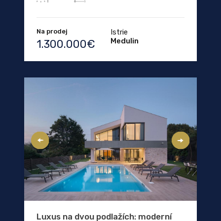
Na prodej
Istrie
Medulin
1.300.000€
Luxus na dvou podlažích: moderní