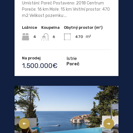
Umístění: Poreč Postaveno: 2018 Centrum
Poreče: 16 km Moře: 15 km Vnitřní prostor: 470
m2 Velikost pozemku:...
Ložnice
Koupelna
Obytný prostor (m²)
m²
4
470
6
Na prodej
Istrie
Poreč
1.500.000€