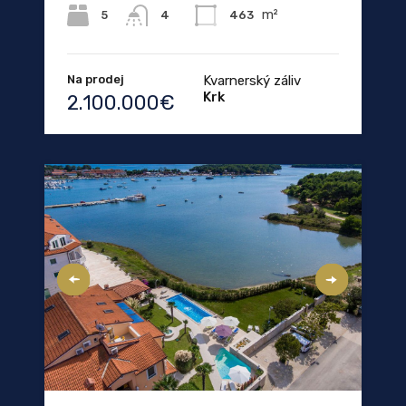
m²
5
463
4
Na prodej
Kvarnerský záliv
Krk
2.100.000€