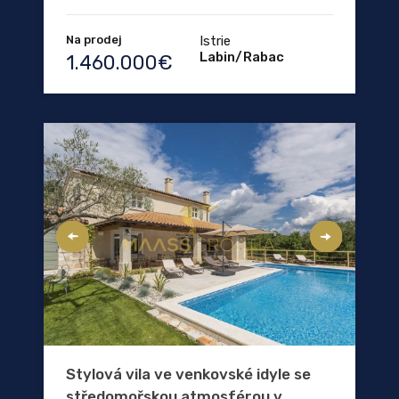
Na prodej
Istrie
Labin/Rabac
1.460.000€
Stylová vila ve venkovské idyle se
středomořskou atmosférou v