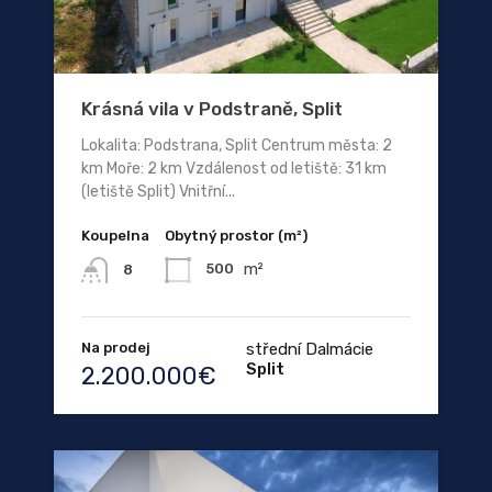
Krásná vila v Podstraně, Split
Lokalita: Podstrana, Split Centrum města: 2
km Moře: 2 km Vzdálenost od letiště: 31 km
(letiště Split) Vnitřní...
Koupelna
Obytný prostor (m²)
m²
500
8
Na prodej
střední Dalmácie
Split
2.200.000€