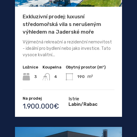
Exkluzivní prodej: luxusní
středomořská vila s nerušeným
výhledem na Jaderské moře
Výjimečná rekreační a rezidenční nemovitost
- ideální pro bydlení nebo jako investice. Tato
vysoce kvalitní...
Ložnice
Koupelna
Obytný prostor (m²)
m²
3
190
4
Na prodej
Istrie
Labin/Rabac
1.900.000€