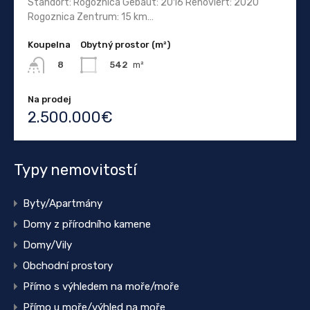
Standort: Rogoznica Gebaut: 2016 Renoviert: 2020
Rogoznica Zentrum: 15 km…
Koupelna
Obytný prostor (m²)
542
m²
8
Na prodej
2.500.000€
Typy nemovitostí
Byty/Apartmány
Domy z přírodního kamene
Domy/Vily
Obchodní prostory
Přímo s výhledem na moře/moře
Přímo u moře/výhled na moře