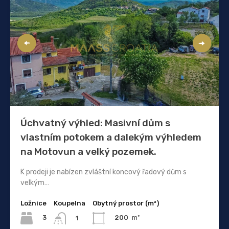
Úchvatný výhled: Masivní dům s
vlastním potokem a dalekým výhledem
na Motovun a velký pozemek.
K prodeji je nabízen zvláštní koncový řadový dům s
velkým…
Ložnice
Koupelna
Obytný prostor (m²)
3
200
m²
1