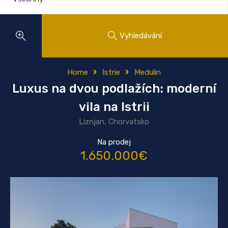
Vyhledávání
Home
Istrie
Medulin
Luxus na dvou podlažích: moderní
vila na Istrii
Liznjan, Chorvatsko
Na prodej
1.650.000€