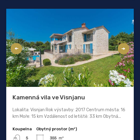
Kamenná vila ve Visnjanu
Lokalita: Visnjan Rok výstavby: 2017 Centrum města: 16
km Moře: 15 km Vzdálenost od letiště: 33 km Obytná...
Koupelna
Obytný prostor (m²)
355
m²
5