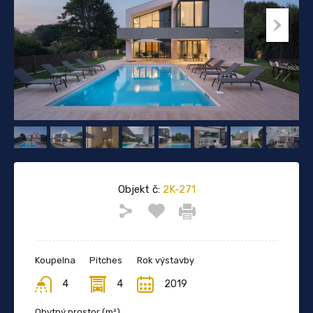
Objekt č:
2K-271
Koupelna
Pitches
Rok výstavby
4
4
2019
Obytný prostor (m²)