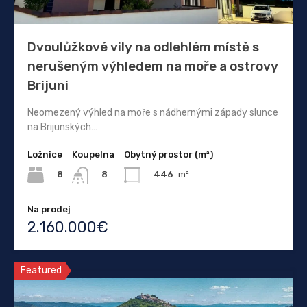
Dvoulůžkové vily na odlehlém místě s
nerušeným výhledem na moře a ostrovy
Brijuni
Neomezený výhled na moře s nádhernými západy slunce
na Brijunských…
Ložnice
Koupelna
Obytný prostor (m²)
8
446
m²
8
Na prodej
2.160.000€
Featured