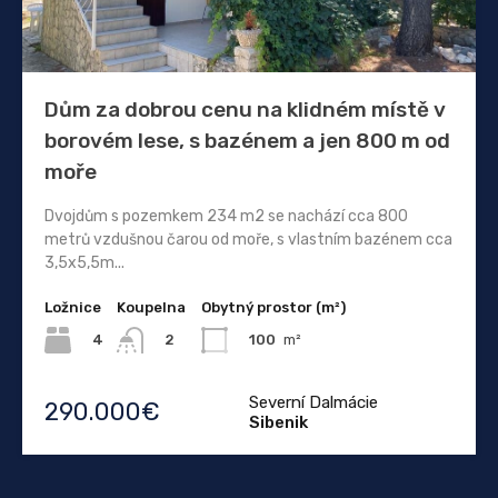
Dům za dobrou cenu na klidném místě v
borovém lese, s bazénem a jen 800 m od
moře
Dvojdům s pozemkem 234 m2 se nachází cca 800
metrů vzdušnou čarou od moře, s vlastním bazénem cca
3,5x5,5m...
Ložnice
Koupelna
Obytný prostor (m²)
4
100
m²
2
Severní Dalmácie
290.000€
Sibenik