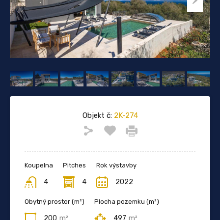
Objekt č:
2K-274
Koupelna
Pitches
Rok výstavby
4
4
2022
Obytný prostor (m²)
Plocha pozemku (m²)
200
m²
497
m²