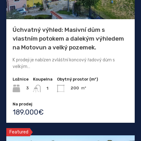
Úchvatný výhled: Masivní dům s
vlastním potokem a dalekým výhledem
na Motovun a velký pozemek.
K prodeji je nabízen zvláštní koncový řadový dům s
velkým…
Ložnice
Koupelna
Obytný prostor (m²)
3
200
m²
1
Na prodej
189.000€
Featured