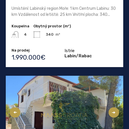
Umístění: Labinský region Moře: 1 km Centrum Labinu: 30
km Vzdálenost od letiště: 25 km Vnitřní plocha: 340...
Koupelna
Obytný prostor (m²)
340
m²
4
Na prodej
Istrie
Labin/Rabac
1.990.000€