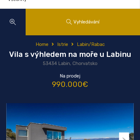
Vyhledávání
Home
Istrie
Labin/Rabac
Vila s výhledem na moře u Labinu
53434 Labin, Chorvatsko
Na prodej
990.000€