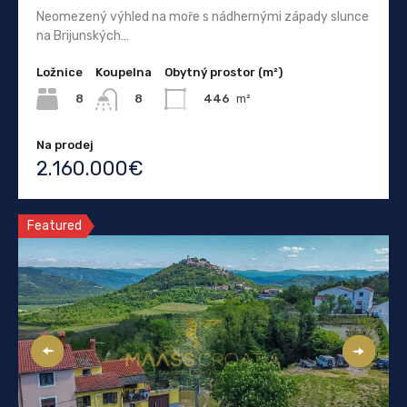
Neomezený výhled na moře s nádhernými západy slunce
na Brijunských…
Ložnice
Koupelna
Obytný prostor (m²)
8
446
m²
8
Na prodej
2.160.000€
Featured