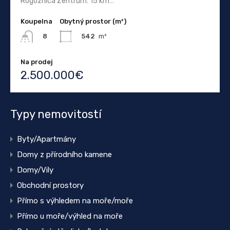
Rogoznica Zentrum: 15 km…
Koupelna
Obytný prostor (m²)
542
m²
8
Na prodej
2.500.000€
Typy nemovitostí
Byty/Apartmány
Domy z přírodního kamene
Domy/Vily
Obchodní prostory
Přímo s výhledem na moře/moře
Přímo u moře/výhled na moře