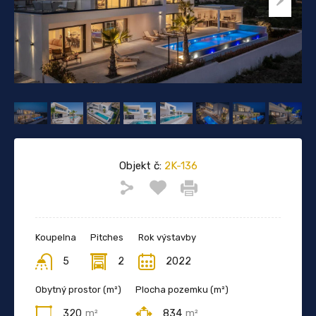
Objekt č:
2K-136
Koupelna
Pitches
Rok výstavby
5
2
2022
Obytný prostor (m²)
Plocha pozemku (m²)
320
m²
834
m²