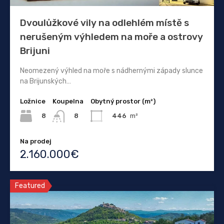
Dvoulůžkové vily na odlehlém místě s
nerušeným výhledem na moře a ostrovy
Brijuni
Neomezený výhled na moře s nádhernými západy slunce
na Brijunských…
Ložnice
Koupelna
Obytný prostor (m²)
8
446
m²
8
Na prodej
2.160.000€
Featured