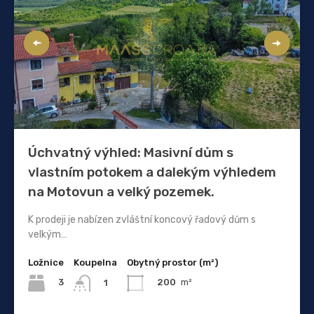
Úchvatný výhled: Masivní dům s
vlastním potokem a dalekým výhledem
na Motovun a velký pozemek.
K prodeji je nabízen zvláštní koncový řadový dům s
velkým…
Ložnice
Koupelna
Obytný prostor (m²)
3
200
m²
1