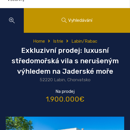
Vyhledávání
Home
Istrie
Labin/Rabac
Exkluzivní prodej: luxusní
středomořská vila s nerušeným
výhledem na Jaderské moře
52220 Labin, Chorvatsko
Na prodej
1.900.000€