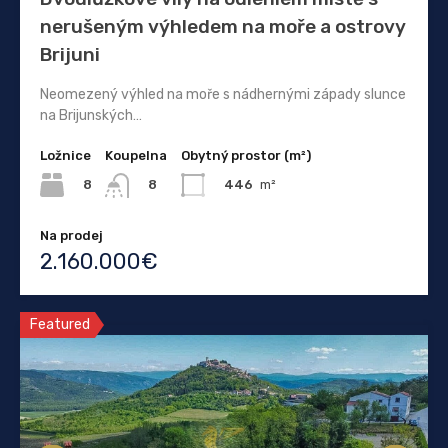
nerušeným výhledem na moře a ostrovy
Brijuni
Neomezený výhled na moře s nádhernými západy slunce
na Brijunských…
Ložnice
Koupelna
Obytný prostor (m²)
8
446
m²
8
Na prodej
2.160.000€
Featured