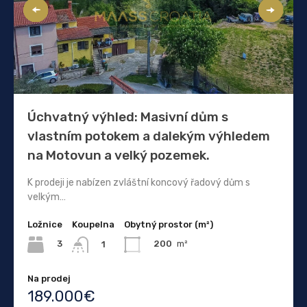
Úchvatný výhled: Masivní dům s
vlastním potokem a dalekým výhledem
na Motovun a velký pozemek.
K prodeji je nabízen zvláštní koncový řadový dům s
velkým…
Ložnice
Koupelna
Obytný prostor (m²)
3
200
m²
1
Na prodej
189.000€