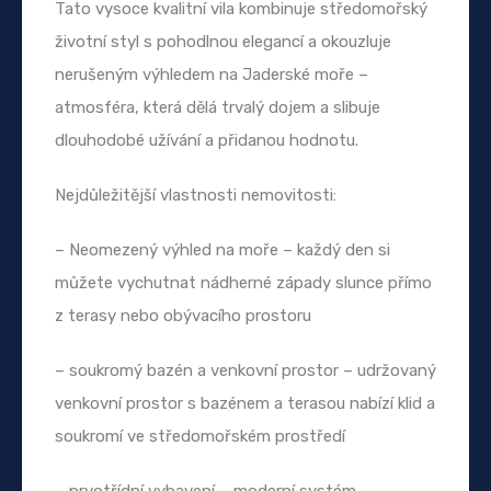
Tato vysoce kvalitní vila kombinuje středomořský
životní styl s pohodlnou elegancí a okouzluje
nerušeným výhledem na Jaderské moře –
atmosféra, která dělá trvalý dojem a slibuje
dlouhodobé užívání a přidanou hodnotu.
Nejdůležitější vlastnosti nemovitosti:
– Neomezený výhled na moře – každý den si
můžete vychutnat nádherné západy slunce přímo
z terasy nebo obývacího prostoru
– soukromý bazén a venkovní prostor – udržovaný
venkovní prostor s bazénem a terasou nabízí klid a
soukromí ve středomořském prostředí
– prvotřídní vybavení – moderní systém