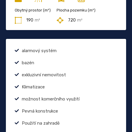
Obytný prostor (m²)
Plocha pozemku (m²)
190
m²
720
m²
alarmový systém
bazén
exkluzivní nemovitost
Klimatizace
možnost komerčního využití
Pevná konstrukce
Použití na zahradě