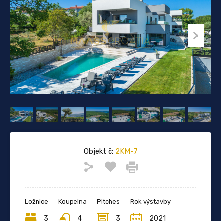
Objekt č:
2KM-7
Ložnice
Koupelna
Pitches
Rok výstavby
3
4
3
2021