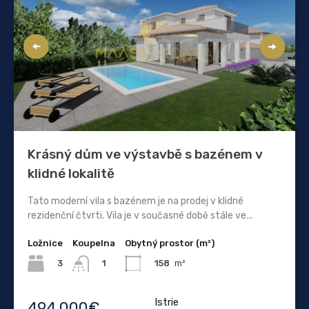
Krásný dům ve výstavbě s bazénem v
klidné lokalitě
Tato moderní vila s bazénem je na prodej v klidné
rezidenční čtvrti. Vila je v současné době stále ve...
Ložnice
Koupelna
Obytný prostor (m²)
3
158
m²
1
Istrie
494.000€