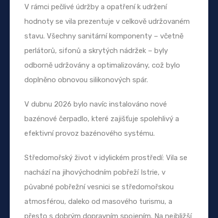
V rámci pečlivé údržby a opatření k udržení
hodnoty se vila prezentuje v celkově udržovaném
stavu. Všechny sanitární komponenty – včetně
perlátorů, sifonů a skrytých nádržek – byly
odborně udržovány a optimalizovány, což bylo
doplněno obnovou silikonových spár.
V dubnu 2026 bylo navíc instalováno nové
bazénové čerpadlo, které zajišťuje spolehlivý a
efektivní provoz bazénového systému.
Středomořský život v idylickém prostředí: Vila se
nachází na jihovýchodním pobřeží Istrie, v
půvabné pobřežní vesnici se středomořskou
atmosférou, daleko od masového turismu, a
přesto s dobrým dopravním spojením. Na nejbližší