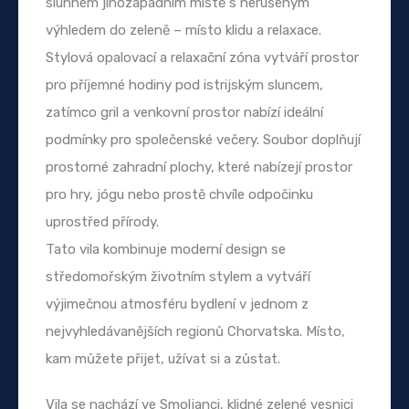
slunném jihozápadním místě s nerušeným
výhledem do zeleně – místo klidu a relaxace.
Stylová opalovací a relaxační zóna vytváří prostor
pro příjemné hodiny pod istrijským sluncem,
zatímco gril a venkovní prostor nabízí ideální
podmínky pro společenské večery. Soubor doplňují
prostorné zahradní plochy, které nabízejí prostor
pro hry, jógu nebo prostě chvíle odpočinku
uprostřed přírody.
Tato vila kombinuje moderní design se
středomořským životním stylem a vytváří
výjimečnou atmosféru bydlení v jednom z
nejvyhledávanějších regionů Chorvatska. Místo,
kam můžete přijet, užívat si a zůstat.
Vila se nachází ve Smoljanci, klidné zelené vesnici