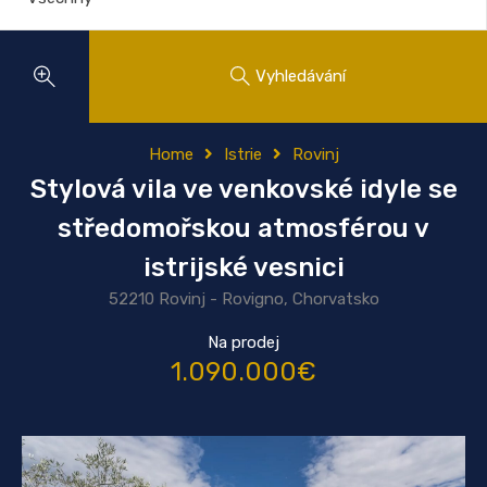
Vyhledávání
Home
Istrie
Rovinj
Stylová vila ve venkovské idyle se
středomořskou atmosférou v
istrijské vesnici
52210 Rovinj - Rovigno, Chorvatsko
Na prodej
1.090.000€