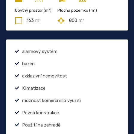
Obytný prostor (m²)
Plocha pozemku (m²)
163
m²
800
m²
alarmový systém
bazén
exkluzivní nemovitost
Klimatizace
možnost komerčního využití
Pevná konstrukce
Použití na zahradě