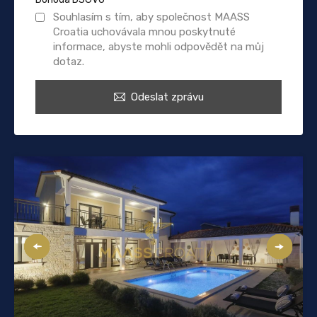
Souhlasím s tím, aby společnost MAASS
Croatia uchovávala mnou poskytnuté
informace, abyste mohli odpovědět na můj
dotaz.
Odeslat zprávu