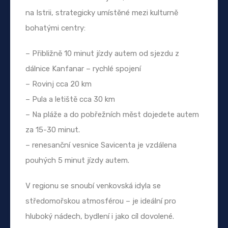
na Istrii, strategicky umístěné mezi kulturně
bohatými centry:
– Přibližně 10 minut jízdy autem od sjezdu z
dálnice Kanfanar – rychlé spojení
– Rovinj cca 20 km
– Pula a letiště cca 30 km
– Na pláže a do pobřežních měst dojedete autem
za 15-30 minut.
– renesanční vesnice Savicenta je vzdálena
pouhých 5 minut jízdy autem.
V regionu se snoubí venkovská idyla se
středomořskou atmosférou – je ideální pro
hluboký nádech, bydlení i jako cíl dovolené.