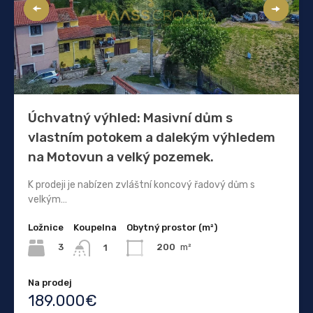
Úchvatný výhled: Masivní dům s
vlastním potokem a dalekým výhledem
na Motovun a velký pozemek.
K prodeji je nabízen zvláštní koncový řadový dům s
velkým…
Ložnice
Koupelna
Obytný prostor (m²)
3
200
m²
1
Na prodej
189.000€