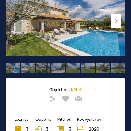
Objekt č:
2KM-4
Ložnice
Koupelna
Pitches
Rok výstavby
3
3
3
2020