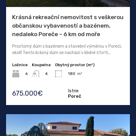
Krásná rekreační nemovitost s veškerou
občanskou vybaveností a bazénem, ​​
nedaleko Poreče – 6 km od moře
Prostorný dům s bazénem a stavební výměrou v Poreči,
okolí! Tento krásný dům se nachází v klidné čtvrti...
Ložnice
Koupelna
Obytný prostor (m²)
6
180
m²
4
Istrie
675.000€
Poreč