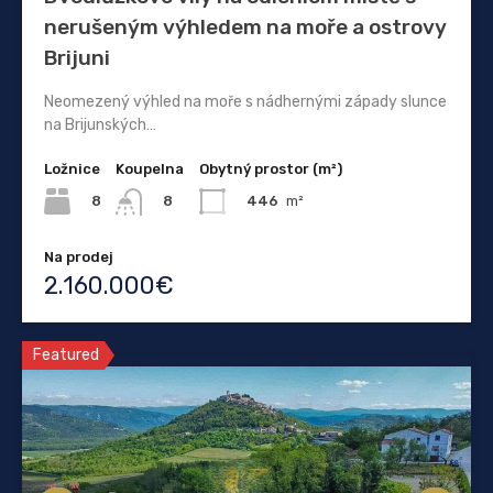
nerušeným výhledem na moře a ostrovy
Brijuni
Neomezený výhled na moře s nádhernými západy slunce
na Brijunských…
Ložnice
Koupelna
Obytný prostor (m²)
8
446
m²
8
Na prodej
2.160.000€
Featured