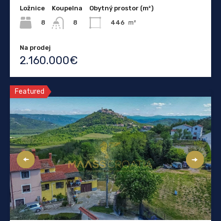
Ložnice
Koupelna
Obytný prostor (m²)
8
446
m²
8
Na prodej
2.160.000€
Featured