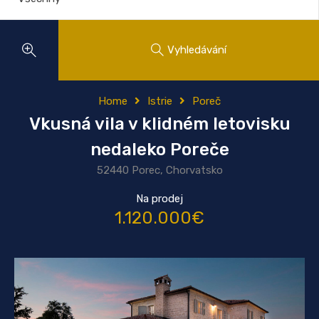
Vyhledávání
Home
Istrie
Poreč
Vkusná vila v klidném letovisku
nedaleko Poreče
52440 Porec, Chorvatsko
Na prodej
1.120.000€