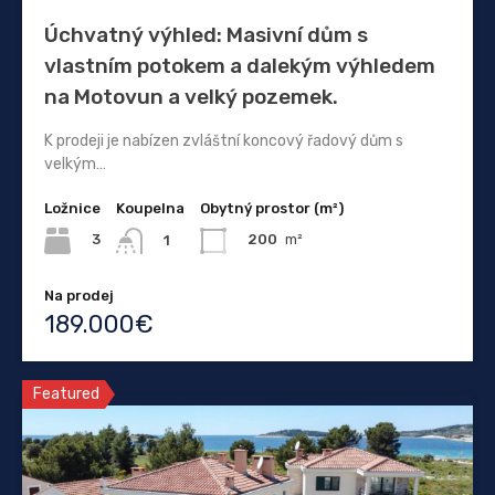
Úchvatný výhled: Masivní dům s
vlastním potokem a dalekým výhledem
na Motovun a velký pozemek.
K prodeji je nabízen zvláštní koncový řadový dům s
velkým…
Ložnice
Koupelna
Obytný prostor (m²)
3
200
m²
1
Na prodej
189.000€
Featured