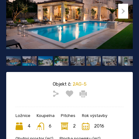
Objekt č:
2AG-5
Ložnice
Koupelna
Pitches
Rok výstavby
4
6
2
2016
Obytný prostor (m²)
Plocha pozemku (m²)