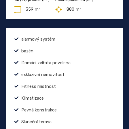
359
m²
880
m²
alarmový systém
bazén
Domácí zvířata povolena
exkluzivní nemovitost
Fitness místnost
Klimatizace
Pevná konstrukce
Sluneční terasa