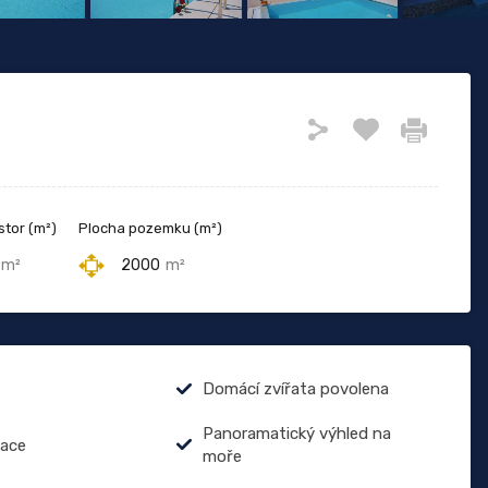
stor (m²)
Plocha pozemku (m²)
m²
2000
m²
Domácí zvířata povolena
Panoramatický výhled na
zace
moře