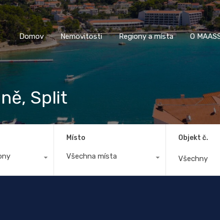
Domov
Nemovitosti
Regiony a místa
O M
Domov
Nemovitosti
Regiony a místa
O MAASS
ně, Split
Místo
Objekt č.
ony
Všechna místa