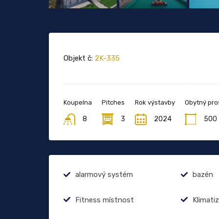
Objekt č:
2K-335
Koupelna
Pitches
Rok výstavby
Obytný pro
8
3
2024
500
alarmový systém
bazén
Fitness místnost
Klimati