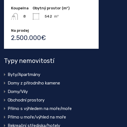
Koupelna
Obytný prostor (m²)
542
m²
8
Na prodej
2.500.000€
Typy nemovitostí
Byty/Apartmány
Domy z přírodního kamene
Domy/Vily
Obchodní prostory
Přímo s výhledem na moře/moře
Přímo u moře/výhled na moře
Rekreační střediska/hotely