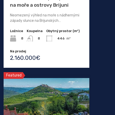
na moře a ostrovy Brijuni
Neomezený výhled na moře s nádhernými
západy slunce na Brijunských…
Ložnice
Koupelna
Obytný prostor (m²)
8
446
m²
8
Na prodej
2.160.000€
Featured