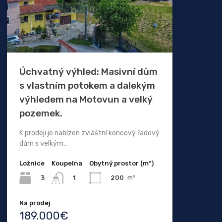
Úchvatný výhled: Masivní dům
s vlastním potokem a dalekým
výhledem na Motovun a velký
pozemek.
K prodeji je nabízen zvláštní koncový řadový
dům s velkým…
Ložnice
Koupelna
Obytný prostor (m²)
3
200
m²
1
Na prodej
189.000€