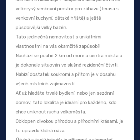
velkorysý venkovní prostor pro zábavu (terasa s
venkovní kuchyní, dětské hřiště) a ještě
působivější velký bazén.
Tato jedinečná nemovitost s unikátními
vlastnostmi na vás okamžitě zapůsobí!
Nachází se pouhé 2 km od moře a centra města a
je dokonale situován ve slušné rezidenční čtvrti.
Nabízí dostatek soukromí a přitom je v dosahu
všech místních zajímavostí.
Ať už hledáte trvalé bydlení, nebo jen sezónní
domov, tato lokalita je ideální pro každého, kdo
chce uniknout ruchu velkoměsta.
Obklopen divokou přírodou a přírodními krásami, je
to opravdu klidná oáza.
Útulný a teplý interiér je příjemný a elegantní,