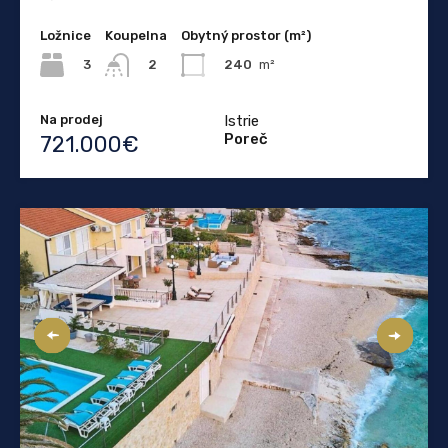
Ložnice
Koupelna
Obytný prostor (m²)
3
240
m²
2
Na prodej
Istrie
Poreč
721.000€