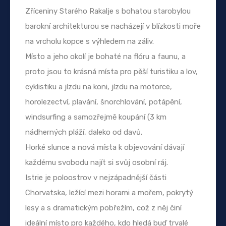
Zříceniny Starého Rakalje s bohatou starobylou
barokní architekturou se nacházejí v blízkosti moře
na vrcholu kopce s výhledem na záliv.
Místo a jeho okolí je bohaté na flóru a faunu, a
proto jsou to krásná místa pro pěší turistiku a lov,
cyklistiku a jízdu na koni, jízdu na motorce,
horolezectví, plavání, šnorchlování, potápění,
windsurfing a samozřejmě koupání (3 km
nádherných pláží, daleko od davů.
Horké slunce a nová místa k objevování dávají
každému svobodu najít si svůj osobní ráj.
Istrie je poloostrov v nejzápadnější části
Chorvatska, ležící mezi horami a mořem, pokrytý
lesy a s dramatickým pobřežím, což z něj činí
ideální místo pro každého, kdo hledá buď trvalé