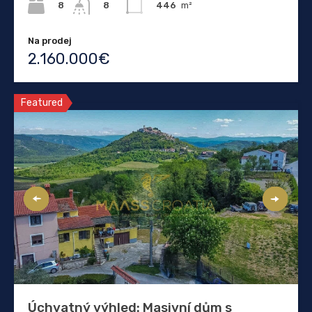
8
446
m²
8
Na prodej
2.160.000€
Featured
Úchvatný výhled: Masivní dům s