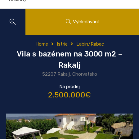
Vyhledávání
Home
Istrie
Labin/Rabac
Vila s bazénem na 3000 m2 –
Rakalj
52207 Rakalj, Chorvatsko
Na prodej
2.500.000€