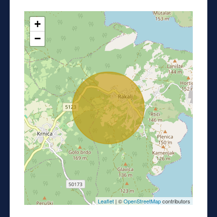
+
−
Leaflet
| ©
OpenStreetMap
contributors