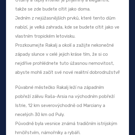
takže se zde budete cítit jako doma.
Jedním z nejúžasnějších prvků, které tento dům
nabízí, je velká zahrada, kde se budete cítit jako ve
vlastním tropickém letovisku.
Prozkoumejte Rakalj a okolí a zažijte nekonečné
západy slunce v celé jejich kráse tím, že si co
nejdříve prohlédnete tuto úžasnou nemovitost,
abyste mohli začít své nové realitní dobrodružství!
Půvabné městečko Rakalj leží na západním
pobřeží zálivu Raša-Arsia na východním pobřeží
Istrie, 12 km severovýchodně od Marciany a
necelých 30 km od Puly.
Původně byla vesnice známá tradičním istrijským
hrnčířstvím, námořníky a rybáři.