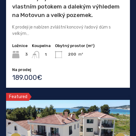
vlastním potokem a dalekým výhledem
na Motovun a velký pozemek.
K prodeji je nabízen zvláštní koncový řadový dům s
velkým…
Ložnice
Koupelna
Obytný prostor (m²)
3
200
m²
1
Na prodej
189.000€
Featured