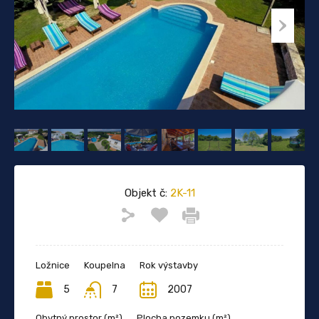
Objekt č:
2K-11
Ložnice
Koupelna
Rok výstavby
5
7
2007
Obytný prostor (m²)
Plocha pozemku (m²)