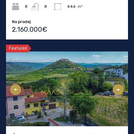
8
446
m²
8
Na prodej
2.160.000€
Featured