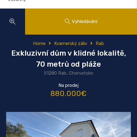
Vyhledávání
Home
Kvarnerský záliv
Rab
Exkluzivní dům v klidné lokalitě,
70 metrů od pláže
51280 Rab, Chorvatsko
Na prodej
880.000€