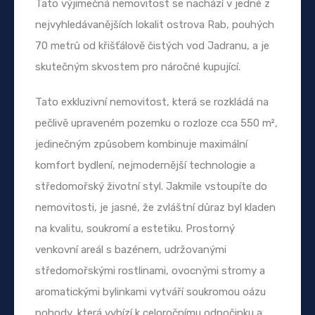
Tato výjimečná nemovitost se nachází v jedné z
nejvyhledávanějších lokalit ostrova Rab, pouhých
70 metrů od křišťálově čistých vod Jadranu, a je
skutečným skvostem pro náročné kupující.
Tato exkluzivní nemovitost, která se rozkládá na
pečlivě upraveném pozemku o rozloze cca 550 m²,
jedinečným způsobem kombinuje maximální
komfort bydlení, nejmodernější technologie a
středomořský životní styl. Jakmile vstoupíte do
nemovitosti, je jasné, že zvláštní důraz byl kladen
na kvalitu, soukromí a estetiku. Prostorný
venkovní areál s bazénem, udržovanými
středomořskými rostlinami, ovocnými stromy a
aromatickými bylinkami vytváří soukromou oázu
pohody, která vybízí k celoročnímu odpočinku a