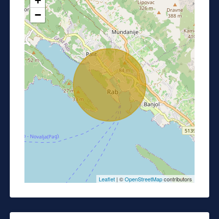
+
−
Leaflet
| ©
OpenStreetMap
contributors