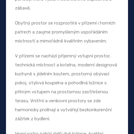
zábavě.
Obytný prostor se rozprostírá v přízemí i horních
patrech a zaujme promyšleným uspořádáním
místností a mimořádně kvalitním vybavením.
V přízemí se nachází příjemný vstupní prostor,
technická místnost a kotelna, moderní designová
kuchyně s jídelním koutem, prostorný obývací
pokoj, stylová koupelna a pohodlná ložnice s
přímým vstupem na prostornou zastřešenou
terasu. Vnitřní a venkovní prostory se zde
harmonicky prolínají a vytvářejí bezkonkurenční
zážitek z bydlení.
Horní patro nabízí další dvě ložnice, kvalitní