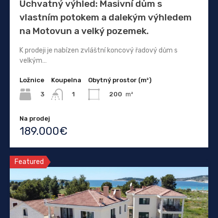
Úchvatný výhled: Masivní dům s
vlastním potokem a dalekým výhledem
na Motovun a velký pozemek.
K prodeji je nabízen zvláštní koncový řadový dům s
velkým…
Ložnice
Koupelna
Obytný prostor (m²)
3
200
m²
1
Na prodej
189.000€
Featured