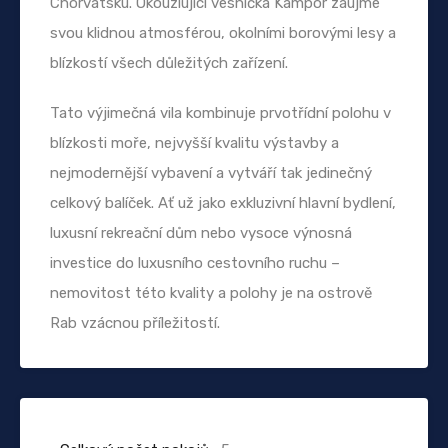
Chorvatsku. Okouzlující vesnička Kampor zaujme
svou klidnou atmosférou, okolními borovými lesy a
blízkostí všech důležitých zařízení.
Tato výjimečná vila kombinuje prvotřídní polohu v
blízkosti moře, nejvyšší kvalitu výstavby a
nejmodernější vybavení a vytváří tak jedinečný
celkový balíček. Ať už jako exkluzivní hlavní bydlení,
luxusní rekreační dům nebo vysoce výnosná
investice do luxusního cestovního ruchu –
nemovitost této kvality a polohy je na ostrově
Rab vzácnou příležitostí.