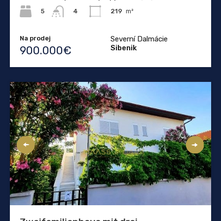
5
219
m²
4
Na prodej
Severní Dalmácie
Sibenik
900.000€