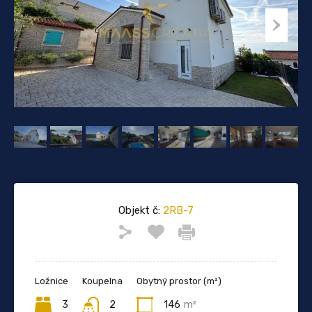
Objekt č:
2RB-7
Ložnice
Koupelna
Obytný prostor (m²)
3
2
146
m²