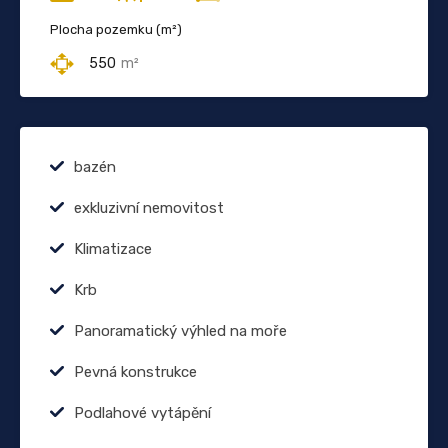
Plocha pozemku (m²)
550
m²
bazén
exkluzivní nemovitost
Klimatizace
Krb
Panoramatický výhled na moře
Pevná konstrukce
Podlahové vytápění