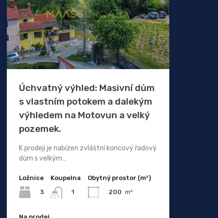
Úchvatný výhled: Masivní dům
s vlastním potokem a dalekým
výhledem na Motovun a velký
pozemek.
K prodeji je nabízen zvláštní koncový řadový
dům s velkým…
Ložnice
Koupelna
Obytný prostor (m²)
3
200
m²
1
Na prodej