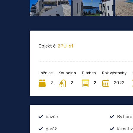
Objekt č:
2PU-61
Ložnice
Koupelna
Pitches
Rok výstavby
2
2
2
2022
bazén
Byt pro
garáž
Klimati