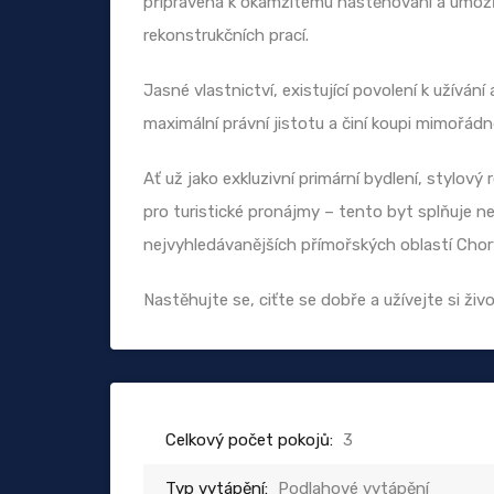
připravena k okamžitému nastěhování a umožň
rekonstrukčních prací.
Jasné vlastnictví, existující povolení k užíván
maximální právní jistotu a činí koupi mimořádně
Ať už jako exkluzivní primární bydlení, stylo
pro turistické pronájmy – tento byt splňuje ne
nejvyhledávanějších přímořských oblastí Chor
Nastěhujte se, ciťte se dobře a užívejte si ži
Celkový počet pokojů:
3
Typ vytápění:
Podlahové vytápění