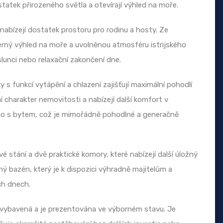
tatek přirozeného světla a otevírají výhled na moře.
abízejí dostatek prostoru pro rodinu a hosty. Ze
rný výhled na moře a uvolněnou atmosféru istrijského
slunci nebo relaxační zakončení dne.
 s funkcí vytápění a chlazení zajišťují maximální pohodlí
ní charakter nemovitosti a nabízejí další komfort v
mo s bytem, což je mimořádně pohodlné a generačně
é stání a dvě praktické komory, které nabízejí další úložný
ný bazén, který je k dispozici výhradně majitelům a
ch dnech.
vybavená a je prezentována ve výborném stavu. Je