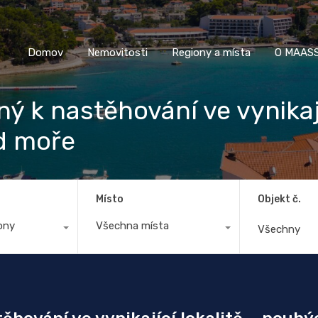
Domov
Nemovitosti
Regiony a místa
O M
Domov
Nemovitosti
Regiony a místa
O MAASS
ý k nastěhování ve vynikají
d moře
Místo
Objekt č.
ony
Všechna místa