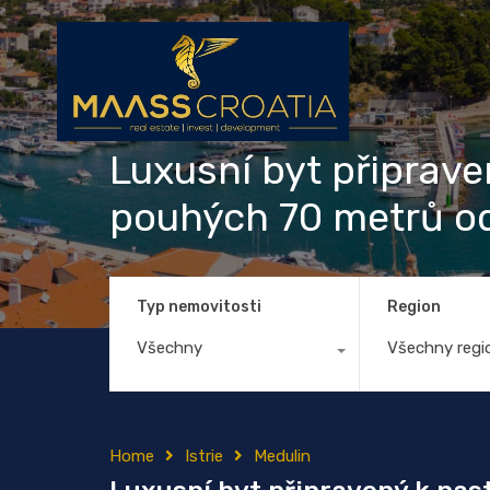
Luxusní byt připraven
pouhých 70 metrů o
Typ nemovitosti
Region
Všechny
Všechny regi
Home
Istrie
Medulin