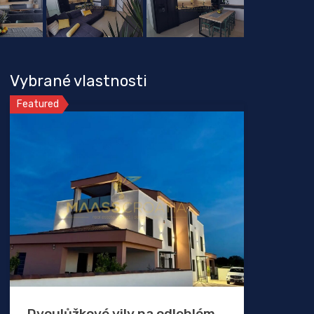
Vybrané vlastnosti
Featured
Dvoulůžkové vily na odlehlém