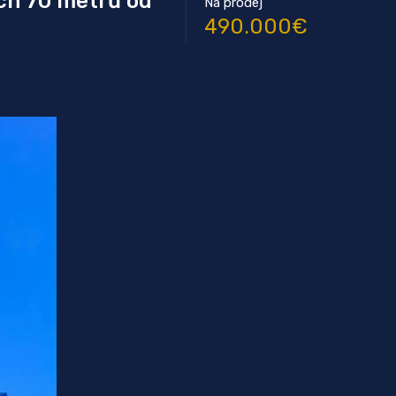
ých 70 metrů od
Na prodej
490.000€