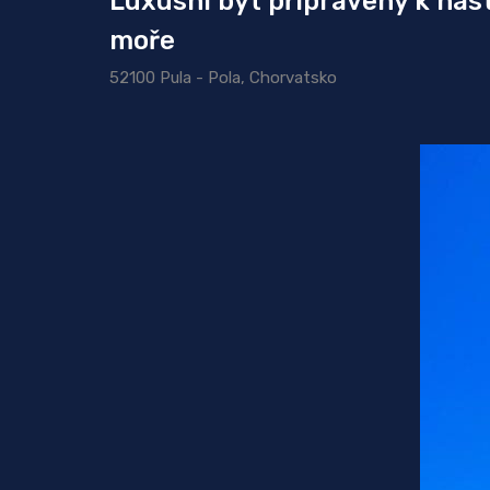
Luxusní byt připravený k nast
moře
52100 Pula - Pola, Chorvatsko