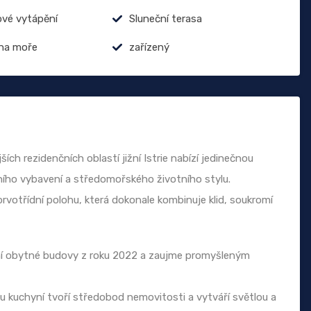
vé vytápění
Sluneční terasa
na moře
zařízený
ích rezidenčních oblastí jižní Istrie nabízí jedinečnou
ního vybavení a středomořského životního stylu.
votřídní polohu, která dokonale kombinuje klid, soukromí
ní obytné budovy z roku 2022 a zaujme promyšleným
ou kuchyní tvoří středobod nemovitosti a vytváří světlou a