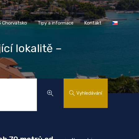
AASS Chorvatsko
Tipy a informace
Kontakt
 Chorvatsko
Tipy a informace
Kontakt
cí lokalitě –
Vyhledávání