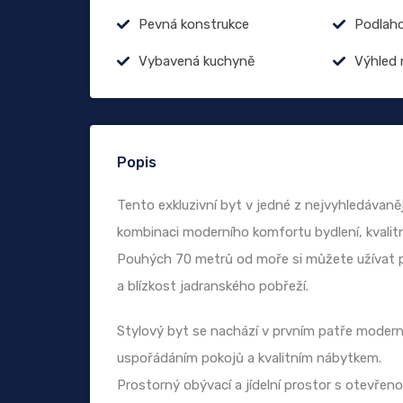
Pevná konstrukce
Podlaho
Vybavená kuchyně
Výhled 
Popis
Tento exkluzivní byt v jedné z nejvyhledávanějš
kombinaci moderního komfortu bydlení, kvalit
Pouhých 70 metrů od moře si můžete užívat pr
a blízkost jadranského pobřeží.
Stylový byt se nachází v prvním patře moder
uspořádáním pokojů a kvalitním nábytkem.
Prostorný obývací a jídelní prostor s otevřen