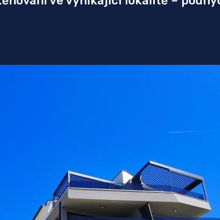
ěhování ve vynikající lokalitě – pouh