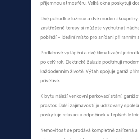
příjemnou atmosféru. Velká okna poskytují dos
Dvě pohodlné ložnice a dvě moderní koupelny n
zastřešené terasy si můžete vychutnat nádhe
pobřeží – ideální místo pro snídani při ranním 
Podlahové vytápění a dvě klimatizační jednotky
po celý rok. Elektrické žaluzie podtrhují moder
každodenním životě. Výtah spojuje garáž pří
přívětivé.
K bytu náleží venkovní parkovací stání, garážov
prostor. Další zajímavostí je udržovaný společ
poskytuje relaxaci a odpočinek v teplých letní
Nemovitost se prodává kompletně zařízená a 