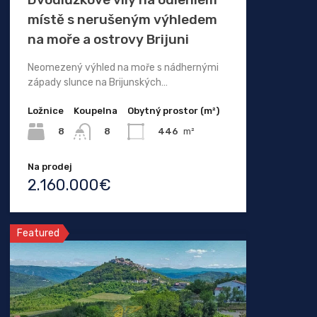
místě s nerušeným výhledem
na moře a ostrovy Brijuni
Neomezený výhled na moře s nádhernými
západy slunce na Brijunských…
Ložnice
Koupelna
Obytný prostor (m²)
8
446
m²
8
Na prodej
2.160.000€
Featured