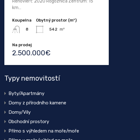
Renoviert: 2020 Rogoznica Zentrum: 15
km…
Koupelna
Obytný prostor (m²)
542
m²
8
Na prodej
2.500.000€
Typy nemovitostí
Byty/Apartmány
Domy z přírodního kamene
Domy/Vily
Obchodní prostory
Přímo s výhledem na moře/moře