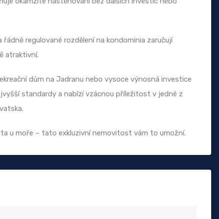
uje okamžité nastěhování bez dalších investic nebo
í a řádně regulované rozdělení na kondominia zaručují
 atraktivní.
vý rekreační dům na Jadranu nebo vysoce výnosná investice
jvyšší standardy a nabízí vzácnou příležitost v jedné z
vatska.
vota u moře – tato exkluzivní nemovitost vám to umožní.