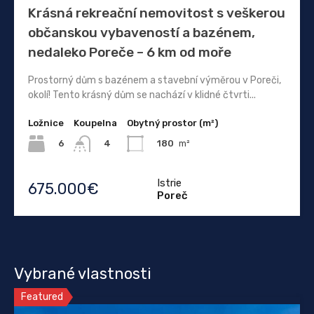
Krásná rekreační nemovitost s veškerou
občanskou vybaveností a bazénem, ​​
nedaleko Poreče – 6 km od moře
Prostorný dům s bazénem a stavební výměrou v Poreči,
okolí! Tento krásný dům se nachází v klidné čtvrti...
Ložnice
Koupelna
Obytný prostor (m²)
6
180
m²
4
Istrie
675.000€
Poreč
Vybrané vlastnosti
Featured