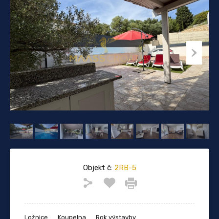
Objekt č:
2RB-5
Ložnice
Koupelna
Rok výstavby