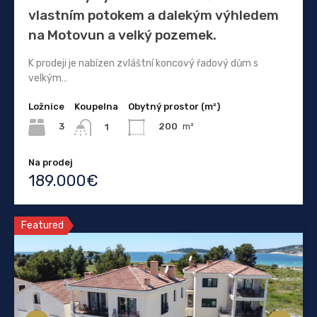
vlastním potokem a dalekým výhledem
na Motovun a velký pozemek.
K prodeji je nabízen zvláštní koncový řadový dům s
velkým…
Ložnice
Koupelna
Obytný prostor (m²)
3
200
m²
1
Na prodej
189.000€
Featured