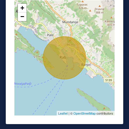
+
−
Leaflet
| ©
OpenStreetMap
contributors