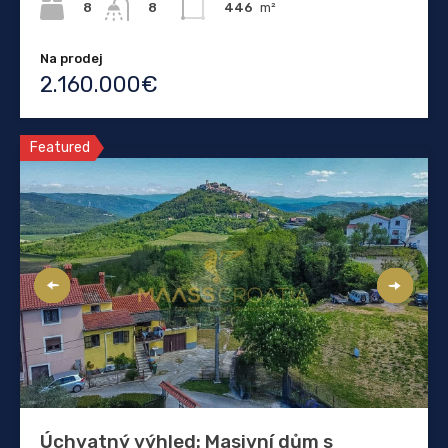
8
446
m²
8
Na prodej
2.160.000€
Featured
Úchvatný výhled: Masivní dům s