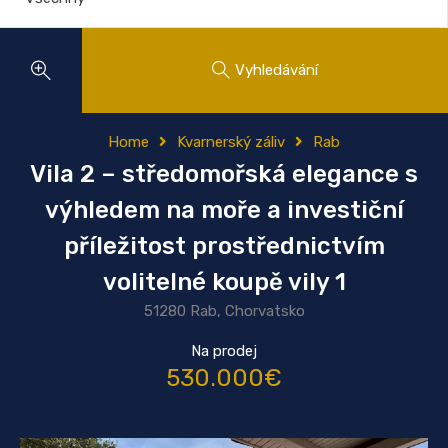
Vyhledávání
Home
Kvarnerský záliv
Rab
Vila 2 – středomořská elegance s
výhledem na moře a investiční
příležitost prostřednictvím
volitelné koupě vily 1
51280 Rab, Chorvatsko
Na prodej
530.000€