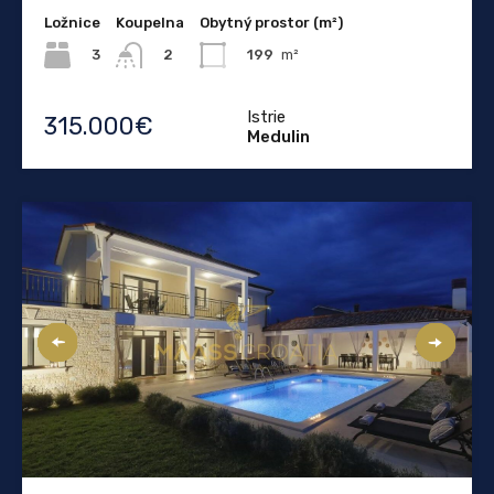
Ložnice
Koupelna
Obytný prostor (m²)
3
199
m²
2
Istrie
315.000€
Medulin