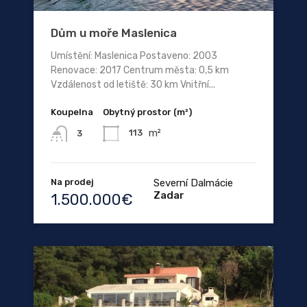
Dům u moře Maslenica
Umístění: Maslenica Postaveno: 2003
Renovace: 2017 Centrum města: 0,5 km
Vzdálenost od letiště: 30 km Vnitřní...
Koupelna
Obytný prostor (m²)
m²
113
3
Na prodej
Severní Dalmácie
Zadar
1.500.000€