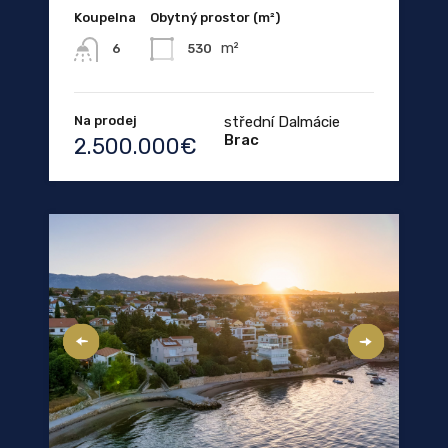
Koupelna
Obytný prostor (m²)
m²
530
6
Na prodej
střední Dalmácie
Brac
2.500.000€