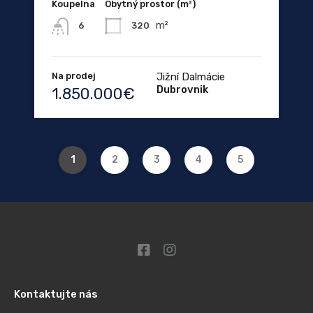
Koupelna
Obytný prostor (m²)
m²
320
6
Na prodej
Jižní Dalmácie
Dubrovnik
1.850.000€
1
2
3
4
5
Kontaktujte nás