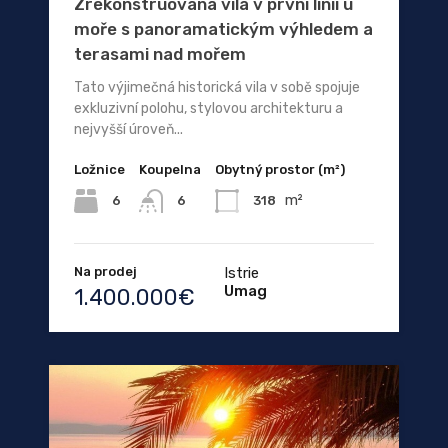
Zrekonstruovaná vila v první linii u
moře s panoramatickým výhledem a
terasami nad mořem
Tato výjimečná historická vila v sobě spojuje
exkluzivní polohu, stylovou architekturu a
nejvyšší úroveň...
Ložnice
Koupelna
Obytný prostor (m²)
m²
6
318
6
Na prodej
Istrie
Umag
1.400.000€