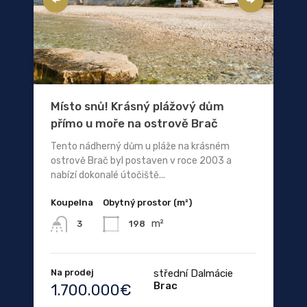
Místo snů! Krásný plážový dům
přímo u moře na ostrově Brač
Tento nádherný dům u pláže na krásném
ostrově Brač byl postaven v roce 2003 a
nabízí dokonalé útočiště...
Koupelna
Obytný prostor (m²)
m²
198
3
Na prodej
střední Dalmácie
Brac
1.700.000€