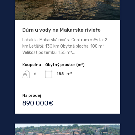
Dům u vody na Makarské riviéře
Lokalita: Makarská riviéra Centrum města: 2
km Letiště: 130 km Obytná plocha: 188 m²
Velikost pozemku: 155 m²...
Koupelna
Obytný prostor (m²)
m²
188
2
Na prodej
890.000€