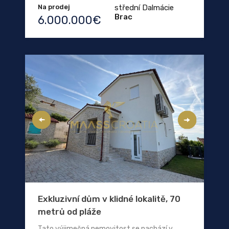
Na prodej
střední Dalmácie
Brac
6.000.000€
Exkluzivní dům v klidné lokalitě, 70
metrů od pláže
Tato výjimečná nemovitost se nachází v