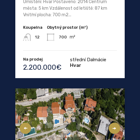
Umístění: Hvar Postaveno: 2014 Centrum
města: 5 km Vzdálenost od letiště: 87 km
Vnitřní plocha: 700 m2...
Koupelna
Obytný prostor (m²)
m²
700
12
Na prodej
střední Dalmácie
Hvar
2.200.000€