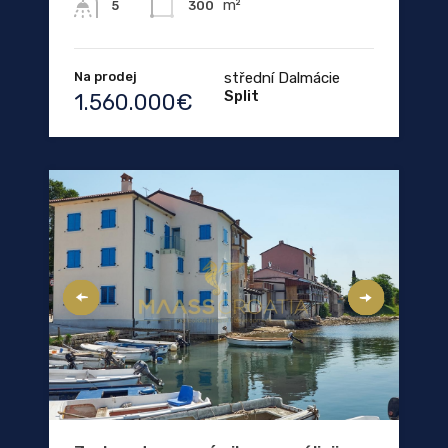
m²
300
5
Na prodej
střední Dalmácie
Split
1.560.000€