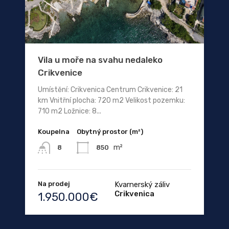
Vila u moře na svahu nedaleko
Crikvenice
Umístění: Crikvenica Centrum Crikvenice: 21
km Vnitřní plocha: 720 m2 Velikost pozemku:
710 m2 Ložnice: 8...
Koupelna
Obytný prostor (m²)
m²
850
8
Na prodej
Kvarnerský záliv
Crikvenica
1.950.000€