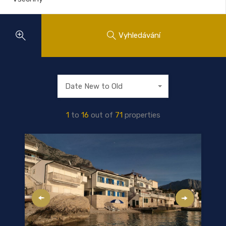
Vyhledávání
Date New to Old
1
to
16
out of
71
properties