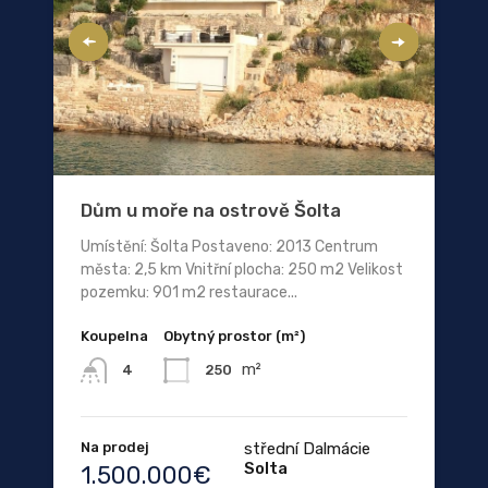
Dům u moře na ostrově Šolta
Umístění: Šolta Postaveno: 2013 Centrum
města: 2,5 km Vnitřní plocha: 250 m2 Velikost
pozemku: 901 m2 restaurace...
Koupelna
Obytný prostor (m²)
m²
250
4
Na prodej
střední Dalmácie
Solta
1.500.000€