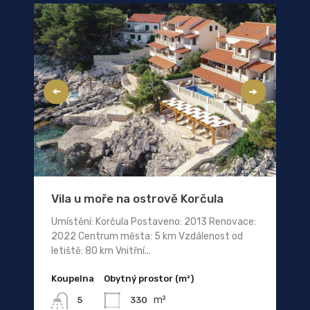
Vila u moře na ostrově Korčula
Umístění: Korčula Postaveno: 2013 Renovace:
2022 Centrum města: 5 km Vzdálenost od
letiště: 80 km Vnitřní...
Koupelna
Obytný prostor (m²)
m²
330
5