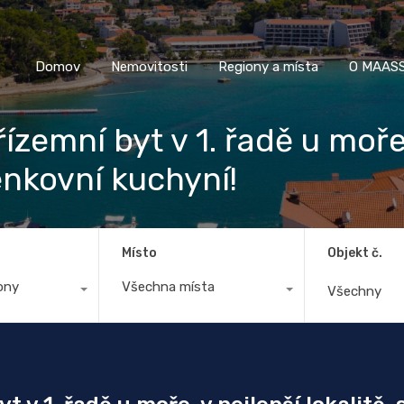
Domov
Nemovitosti
Regiony a místa
O M
Domov
Nemovitosti
Regiony a místa
O MAASS
zemní byt v 1. řadě u moře, 
enkovní kuchyní!
Místo
Objekt č.
ony
Všechna místa