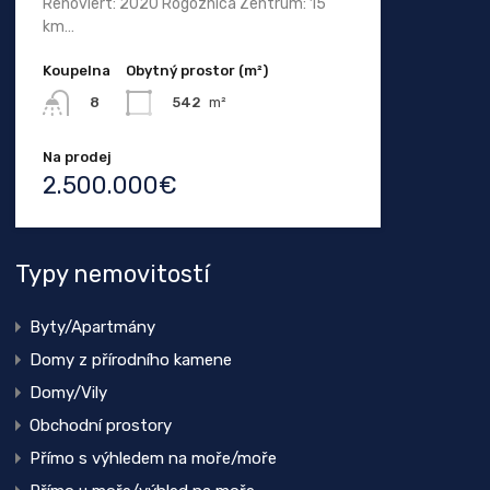
Renoviert: 2020 Rogoznica Zentrum: 15
km…
Koupelna
Obytný prostor (m²)
542
m²
8
Na prodej
2.500.000€
Typy nemovitostí
Byty/Apartmány
Domy z přírodního kamene
Domy/Vily
Obchodní prostory
Přímo s výhledem na moře/moře