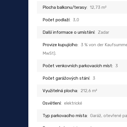
Plocha balkonu/terasy:
12,73 m²
Počet podlaží:
3,0
Další informace o umístění:
Zadar
Provize kupujícího:
3 % von der Kaufsumme,
MwSt).
Počet venkovních parkovacích míst:
3
Počet garážových stání:
3
Využitelná plocha:
212,6 m²
Osvětlení:
elektrické
Typ parkovacího místa:
Garáž, otevřené pa