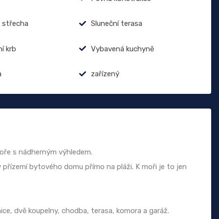
 střecha
Sluneční terasa
í krb
Vybavená kuchyně
a
zařízený
 moře s nádherným výhledem.
v přízemí bytového domu přímo na pláži. K moři je to jen
žnice, dvě koupelny, chodba, terasa, komora a garáž.