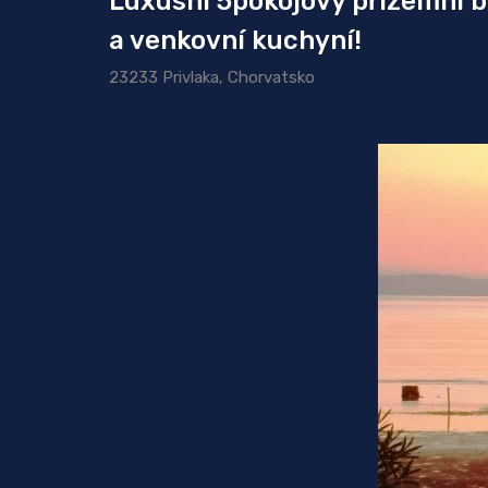
Luxusní 5pokojový přízemní byt
a venkovní kuchyní!
23233 Privlaka, Chorvatsko