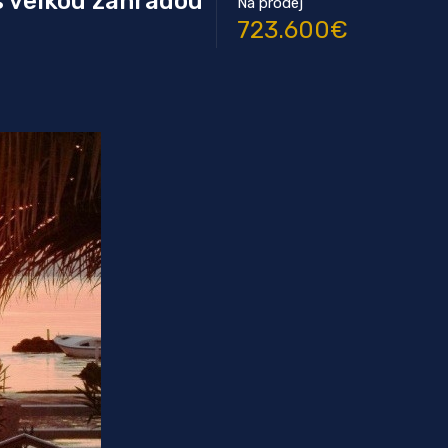
 s velkou zahradou
Na prodej
723.600€