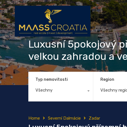
Luxusní 5pokojový pří
velkou zahradou a v
Typ nemovitosti
Region
Všechny
Všechny regi
Home
Severní Dalmácie
Zadar