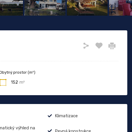
Obytný prostor (m²)
152
m²
Klimatizace
atický výhled na
Pevná konstrukce