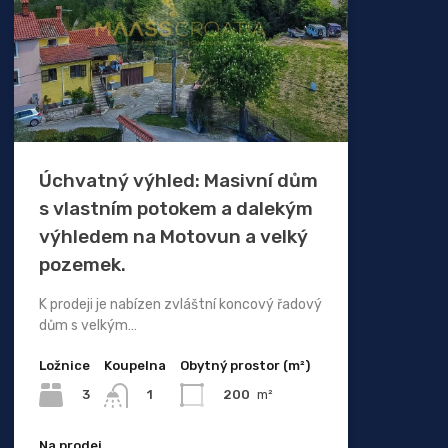
Úchvatný výhled: Masivní dům
s vlastním potokem a dalekým
výhledem na Motovun a velký
pozemek.
K prodeji je nabízen zvláštní koncový řadový
dům s velkým…
Ložnice
Koupelna
Obytný prostor (m²)
3
200
m²
1
Na prodej