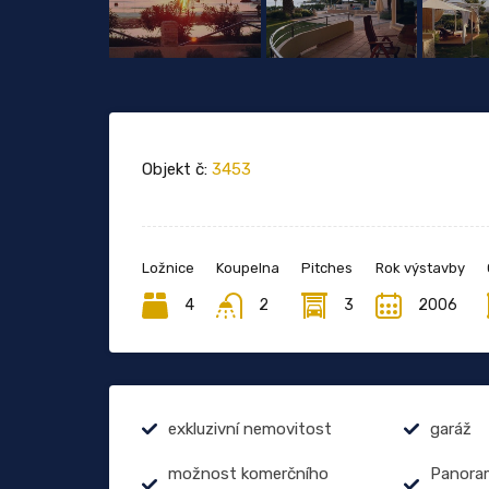
Objekt č:
3453
Ložnice
Koupelna
Pitches
Rok výstavby
4
2
3
2006
exkluzivní nemovitost
garáž
možnost komerčního
Panoram