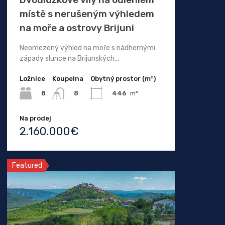
místě s nerušeným výhledem
na moře a ostrovy Brijuni
Neomezený výhled na moře s nádhernými
západy slunce na Brijunských…
Ložnice
Koupelna
Obytný prostor (m²)
8
446
m²
8
Na prodej
2.160.000€
Featured