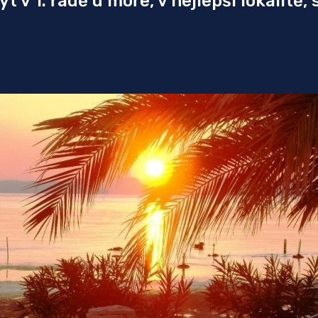
 v 1. řadě u moře, v nejlepší lokalitě,