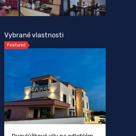
Vybrané vlastnosti
Featured
Dvoulůžkové vily na odlehlém