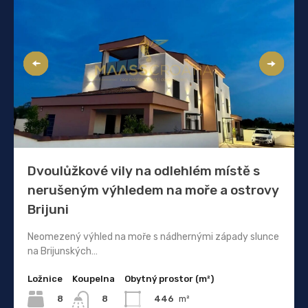
Dvoulůžkové vily na odlehlém místě s
nerušeným výhledem na moře a ostrovy
Brijuni
Neomezený výhled na moře s nádhernými západy slunce
na Brijunských…
Ložnice
Koupelna
Obytný prostor (m²)
8
446
m²
8