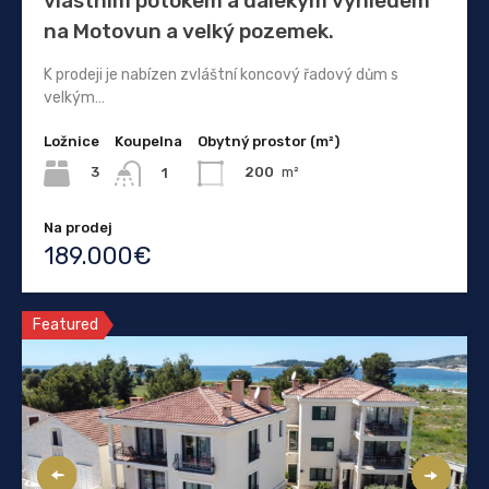
vlastním potokem a dalekým výhledem
na Motovun a velký pozemek.
K prodeji je nabízen zvláštní koncový řadový dům s
velkým…
Ložnice
Koupelna
Obytný prostor (m²)
3
200
m²
1
Na prodej
189.000€
Featured