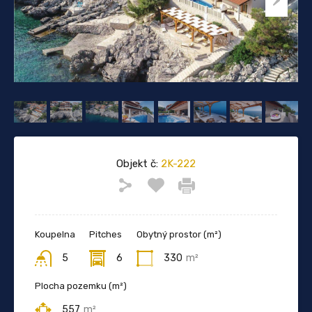
Objekt č:
2K-222
Koupelna
Pitches
Obytný prostor (m²)
5
6
330
m²
Plocha pozemku (m²)
557
m²