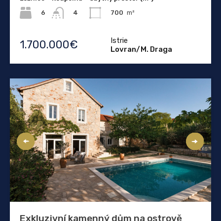
6
700
m²
4
Istrie
1.700.000€
Lovran/M. Draga
Exkluzivní kamenný dům na ostrově