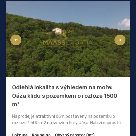
Odlehlá lokalita s výhledem na moře:
Oáza klidu s pozemkem o rozloze 1500
m²
Na prodej je atraktivní dům postavený na pozemku o
rozloze 1 500 m2 na svazích hory Učka. Nabízí naprosté...
Ložnice
Koupelna
Obytný prostor (m²)