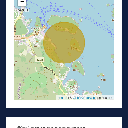
−
Leaflet
| ©
OpenStreetMap
contributors