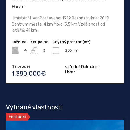
Hvar
Umístění: Hvar Postaveno: 1912 Rekonstrukce: 2019
Centrum města: 4 km Moře: 3,5 km Vzdálenost od
letiště: 41 km...
Ložnice
Koupelna
Obytný prostor (m²)
4
255
m²
3
Na prodej
střední Dalmácie
Hvar
1.380.000€
Vybrané vlastnosti
Featured