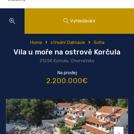
Vyhledávání
Home
střední Dalmácie
Solta
Vila u moře na ostrově Korčula
21234 Korcula, Chorvatsko
Na prodej
2.200.000€