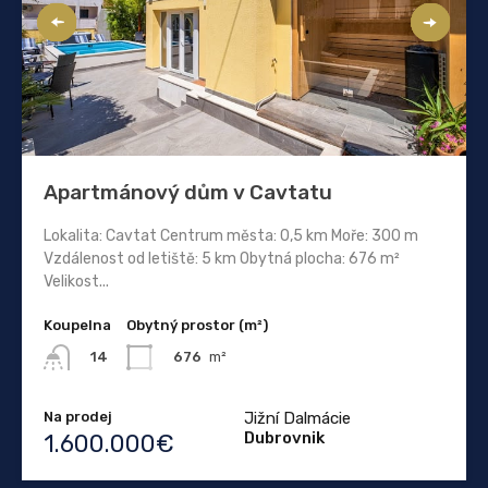
Apartmánový dům v Cavtatu
Lokalita: Cavtat Centrum města: 0,5 km Moře: 300 m
Vzdálenost od letiště: 5 km Obytná plocha: 676 m²
Velikost...
Koupelna
Obytný prostor (m²)
676
m²
14
Na prodej
Jižní Dalmácie
Dubrovnik
1.600.000€