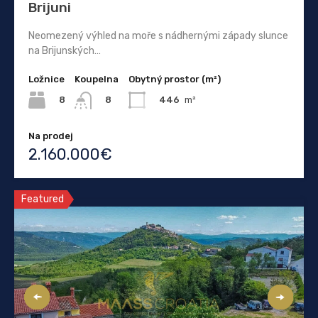
Brijuni
Neomezený výhled na moře s nádhernými západy slunce
na Brijunských…
Ložnice
Koupelna
Obytný prostor (m²)
8
446
m²
8
Na prodej
2.160.000€
Featured