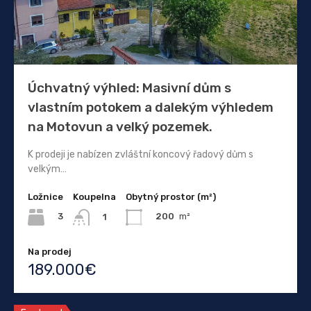
Úchvatný výhled: Masivní dům s
vlastním potokem a dalekým výhledem
na Motovun a velký pozemek.
K prodeji je nabízen zvláštní koncový řadový dům s
velkým…
Ložnice
Koupelna
Obytný prostor (m²)
3
200
m²
1
Na prodej
189.000€