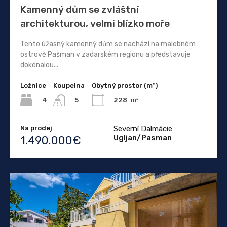
Kamenný dům se zvláštní
architekturou, velmi blízko moře
Tento úžasný kamenný dům se nachází na malebném
ostrově Pašman v zadarském regionu a představuje
dokonalou...
Ložnice
Koupelna
Obytný prostor (m²)
4
228
m²
5
Na prodej
Severní Dalmácie
Ugljan/Pasman
1.490.000€