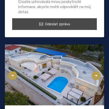
Croatia uchovávala mnou poskytnuté
informace, abyste mohli odpovědět na můj
dotaz.
Odeslat zprávu