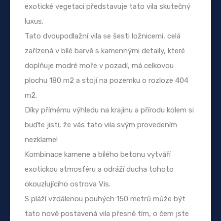
exotické vegetaci představuje tato vila skutečný
luxus.
Tato dvoupodlažní vila se šesti ložnicemi, celá
zařízená v bílé barvě s kamennými detaily, které
doplňuje modré moře v pozadí, má celkovou
plochu 180 m2 a stojí na pozemku o rozloze 404
m2.
Díky přímému výhledu na krajinu a přírodu kolem si
buďte jisti, že vás tato vila svým provedením
nezklame!
Kombinace kamene a bílého betonu vytváří
exotickou atmosféru a odráží ducha tohoto
okouzlujícího ostrova Vis.
S pláží vzdálenou pouhých 150 metrů může být
tato nově postavená vila přesně tím, o čem jste