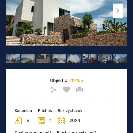
Objekt č:
2K-153
Koupelna
Pitches
Rok výstavby
3
1
2024
Obytný prostor (m²)
Plocha pozemku (m²)