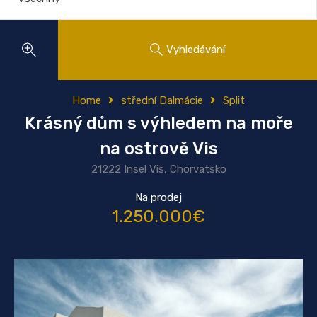
Vyhledávání
Home
střední Dalmácie
Split
Krásný dům s výhledem na moře
na ostrově Vis
21222 Insel Vis, Chorvatsko
Na prodej
1.250.000€