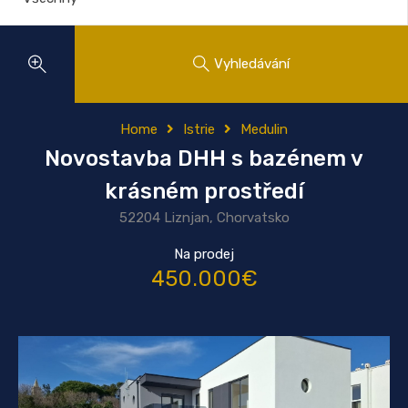
Vyhledávání
Home
Istrie
Medulin
Novostavba DHH s bazénem v
krásném prostředí
52204 Liznjan, Chorvatsko
Na prodej
450.000€