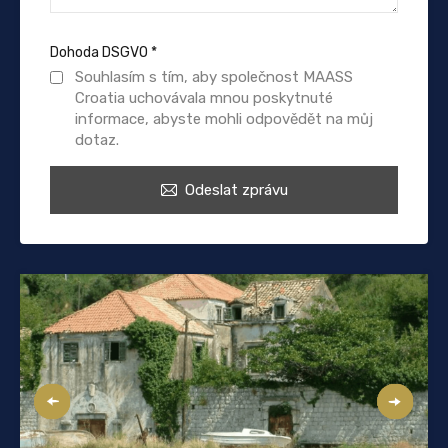
Dohoda DSGVO
*
Souhlasím s tím, aby společnost MAASS
Croatia uchovávala mnou poskytnuté
informace, abyste mohli odpovědět na můj
dotaz.
Odeslat zprávu