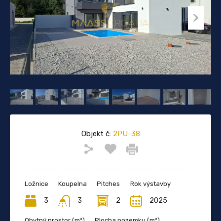
Objekt č:
2PU-38
Ložnice
Koupelna
Pitches
Rok výstavby
3
3
2
2025
Obytný prostor (m²)
Plocha pozemku (m²)