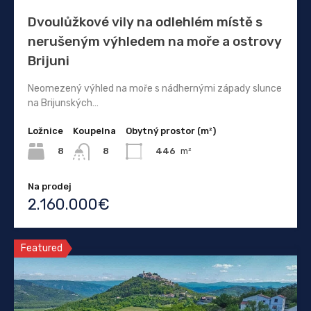
Dvoulůžkové vily na odlehlém místě s
nerušeným výhledem na moře a ostrovy
Brijuni
Neomezený výhled na moře s nádhernými západy slunce
na Brijunských…
Ložnice
Koupelna
Obytný prostor (m²)
8
446
m²
8
Na prodej
2.160.000€
Featured