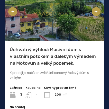
Úchvatný výhled: Masivní dům s
vlastním potokem a dalekým výhledem
na Motovun a velký pozemek.
K prodeji je nabízen zvláštní koncový řadový dům s
velkým…
Ložnice
Koupelna
Obytný prostor (m²)
3
200
m²
1
Na prodej