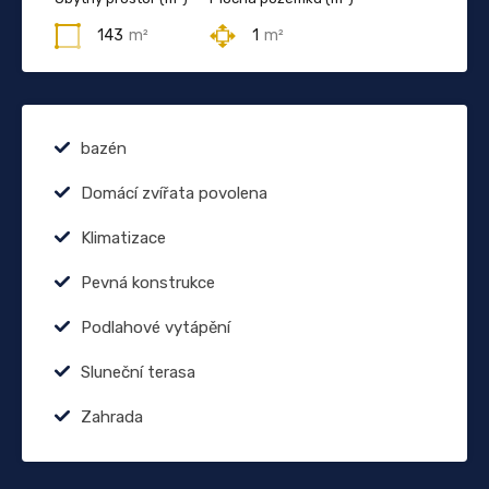
143
m²
1
m²
bazén
Domácí zvířata povolena
Klimatizace
Pevná konstrukce
Podlahové vytápění
Sluneční terasa
Zahrada