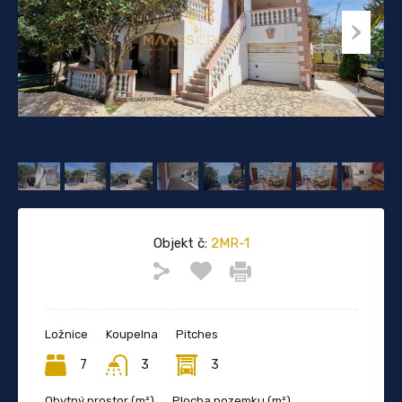
Objekt č:
2MR-1
Ložnice
Koupelna
Pitches
7
3
3
Obytný prostor (m²)
Plocha pozemku (m²)