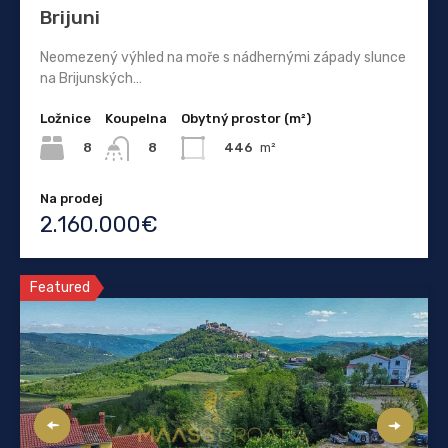
Brijuni
Neomezený výhled na moře s nádhernými západy slunce
na Brijunských…
Ložnice
Koupelna
Obytný prostor (m²)
8
446
m²
8
Na prodej
2.160.000€
Featured