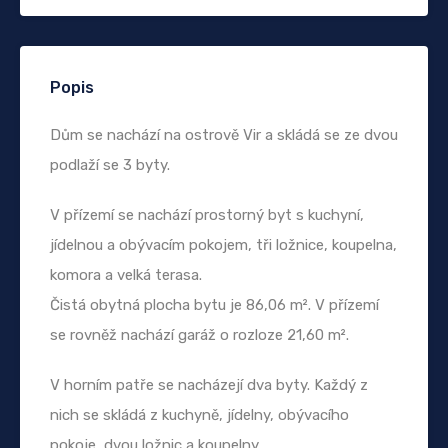
Popis
Dům se nachází na ostrově Vir a skládá se ze dvou
podlaží se 3 byty.
V přízemí se nachází prostorný byt s kuchyní,
jídelnou a obývacím pokojem, tři ložnice, koupelna,
komora a velká terasa.
Čistá obytná plocha bytu je 86,06 m². V přízemí
se rovněž nachází garáž o rozloze 21,60 m².
V horním patře se nacházejí dva byty. Každý z
nich se skládá z kuchyně, jídelny, obývacího
pokoje, dvou ložnic a koupelny.