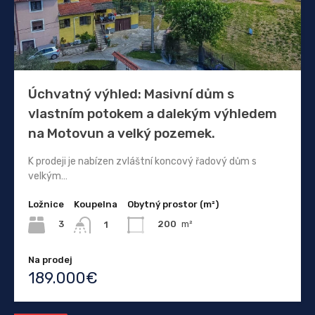
Úchvatný výhled: Masivní dům s
vlastním potokem a dalekým výhledem
na Motovun a velký pozemek.
K prodeji je nabízen zvláštní koncový řadový dům s
velkým…
Ložnice
Koupelna
Obytný prostor (m²)
3
200
m²
1
Na prodej
189.000€