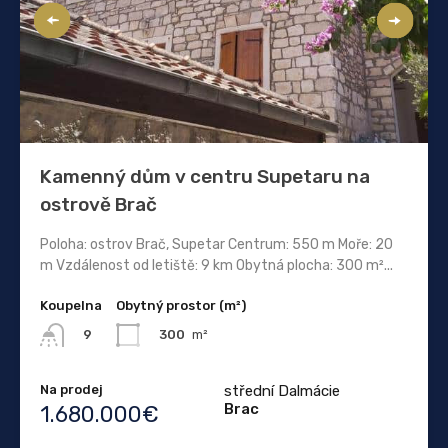
Kamenný dům v centru Supetaru na
ostrově Brač
Poloha: ostrov Brač, Supetar Centrum: 550 m Moře: 20
m Vzdálenost od letiště: 9 km Obytná plocha: 300 m²...
Koupelna
Obytný prostor (m²)
300
m²
9
Na prodej
střední Dalmácie
Brac
1.680.000€