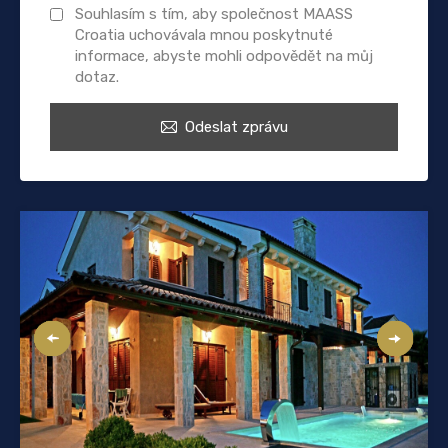
Souhlasím s tím, aby společnost MAASS
Croatia uchovávala mnou poskytnuté
informace, abyste mohli odpovědět na můj
dotaz.
Odeslat zprávu