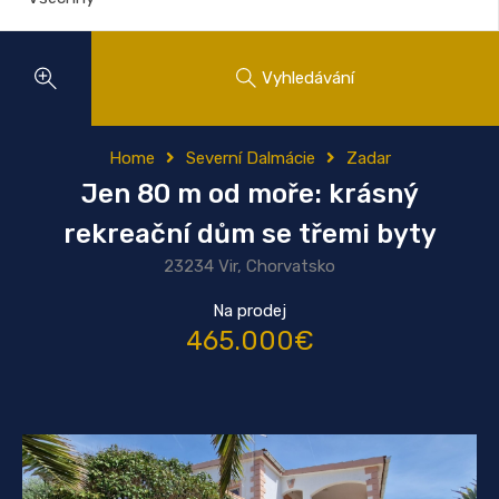
Vyhledávání
Home
Severní Dalmácie
Zadar
Jen 80 m od moře: krásný
rekreační dům se třemi byty
23234 Vir, Chorvatsko
Na prodej
465.000€