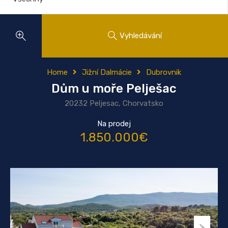
Vyhledávání
Home
Jižní Dalmácie
Dubrovnik
Dům u moře Pelješac
20232 Peljesac, Chorvatsko
Na prodej
1.850.000€