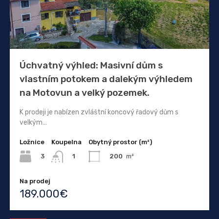
Úchvatný výhled: Masivní dům s
vlastním potokem a dalekým výhledem
na Motovun a velký pozemek.
K prodeji je nabízen zvláštní koncový řadový dům s
velkým…
Ložnice
Koupelna
Obytný prostor (m²)
3
200
m²
1
Na prodej
189.000€