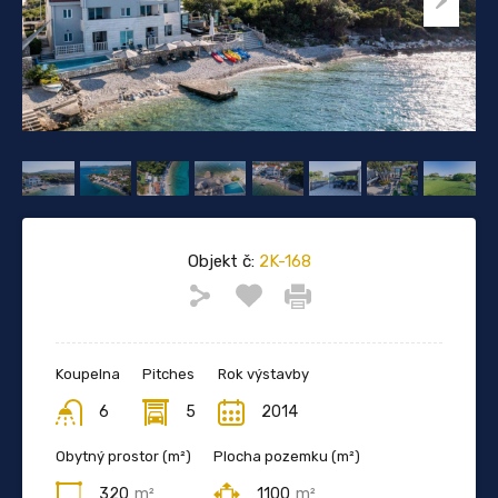
Objekt č:
2K-168
Koupelna
Pitches
Rok výstavby
6
5
2014
Obytný prostor (m²)
Plocha pozemku (m²)
320
m²
1100
m²