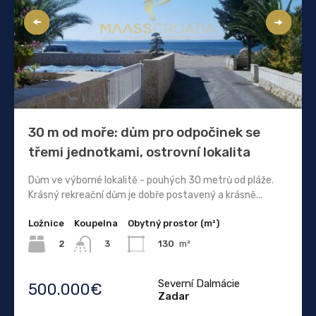
30 m od moře: dům pro odpočinek se
třemi jednotkami, ostrovní lokalita
Dům ve výborné lokalitě - pouhých 30 metrů od pláže.
Krásný rekreační dům je dobře postavený a krásně...
Ložnice
Koupelna
Obytný prostor (m²)
2
130
m²
3
Severní Dalmácie
500.000€
Zadar