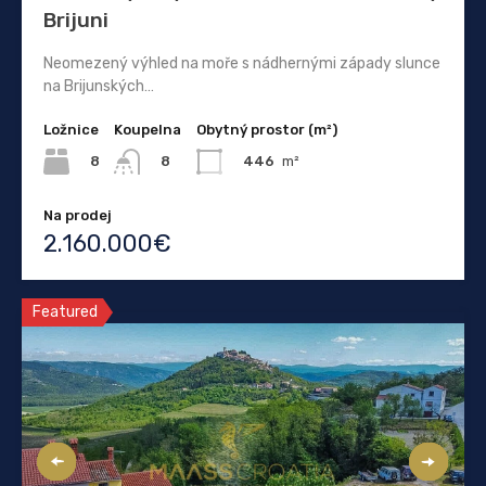
Brijuni
Neomezený výhled na moře s nádhernými západy slunce
na Brijunských…
Ložnice
Koupelna
Obytný prostor (m²)
8
446
m²
8
Na prodej
2.160.000€
Featured