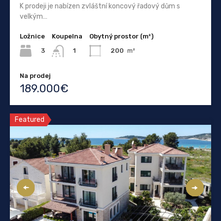
K prodeji je nabízen zvláštní koncový řadový dům s
velkým…
Ložnice
Koupelna
Obytný prostor (m²)
3
200
m²
1
Na prodej
189.000€
Featured