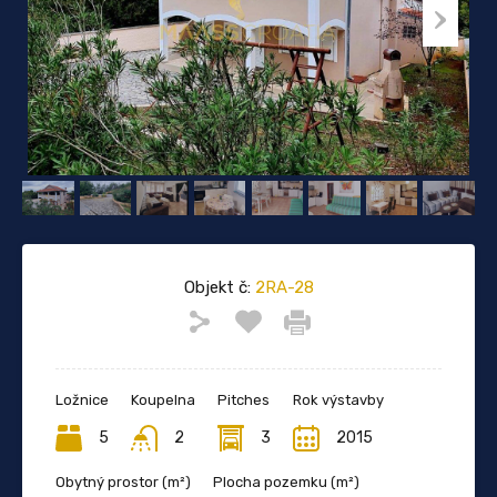
Objekt č:
2RA-28
Ložnice
Koupelna
Pitches
Rok výstavby
5
2
3
2015
Obytný prostor (m²)
Plocha pozemku (m²)