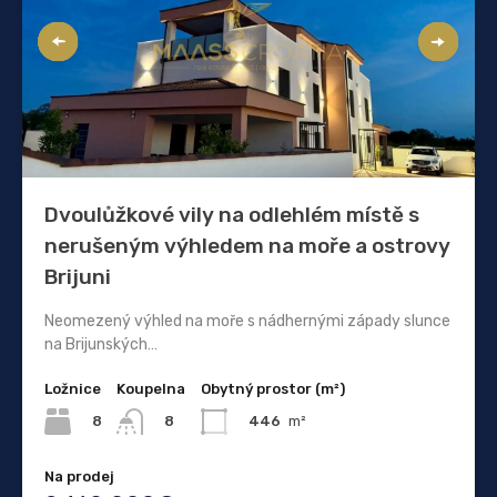
Dvoulůžkové vily na odlehlém místě s
nerušeným výhledem na moře a ostrovy
Brijuni
Neomezený výhled na moře s nádhernými západy slunce
na Brijunských…
Ložnice
Koupelna
Obytný prostor (m²)
8
446
m²
8
Na prodej