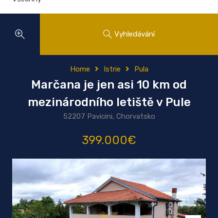
Vyhledávání
Home
Istrie
Pula
Marčana je jen asi 10 km od
mezinárodního letiště v Pule
52207 Pavicini, Chorvatsko
399.000€