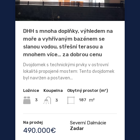
DHH s mnoha doplňky, výhledem na
moře a vyhřívaným bazénem se
slanou vodou, střešní terasou a
mnohem více… za dobrou cenu
Dvojdomek s technickými prvky v ostrovní
lokalitě propojené mostem: Tento dvojdomek
byl navržen a postaven...
Ložnice
Koupelna
Obytný prostor (m²)
m²
3
187
3
Na prodej
Severní Dalmácie
Zadar
490.000€