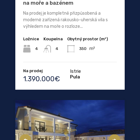
na moře a bazénem
Na prodej je kompletně přizpůsobená a
moderně zařízená rakousko-uherská vila s
výhledem na moře o rozloze...
Ložnice
Koupelna
Obytný prostor (m²)
m²
4
350
4
Na prodej
Istrie
Pula
1.390.000€