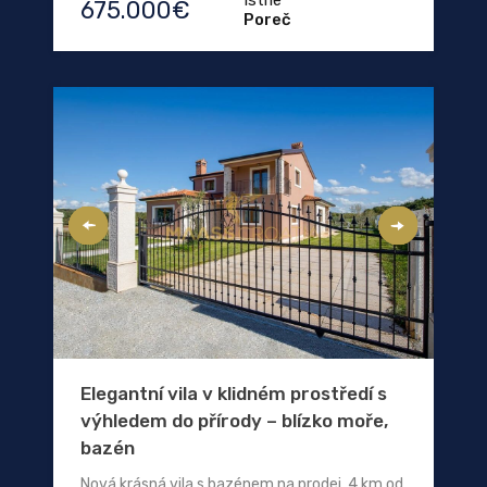
Istrie
675.000€
Poreč
Elegantní vila v klidném prostředí s
výhledem do přírody – blízko moře,
bazén
Nová krásná vila s bazénem na prodej, 4 km od