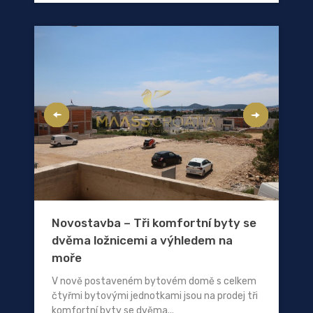
Novostavba – Tři komfortní byty se
dvěma ložnicemi a výhledem na
moře
V nově postaveném bytovém domě s celkem
čtyřmi bytovými jednotkami jsou na prodej tři
komfortní byty se dvěma...