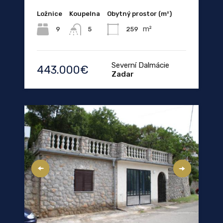
Ložnice
Koupelna
Obytný prostor (m²)
m²
9
259
5
Severní Dalmácie
443.000€
Zadar