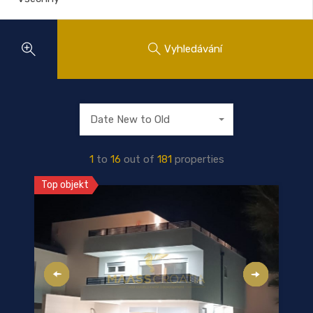
Vyhledávání
Date New to Old
1
to
16
out of
181
properties
Top objekt