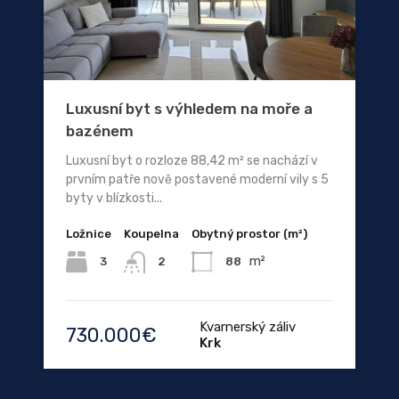
Luxusní byt s výhledem na moře a
bazénem
Luxusní byt o rozloze 88,42 m² se nachází v
prvním patře nově postavené moderní vily s 5
byty v blízkosti...
Ložnice
Koupelna
Obytný prostor (m²)
m²
3
88
2
Kvarnerský záliv
730.000€
Krk