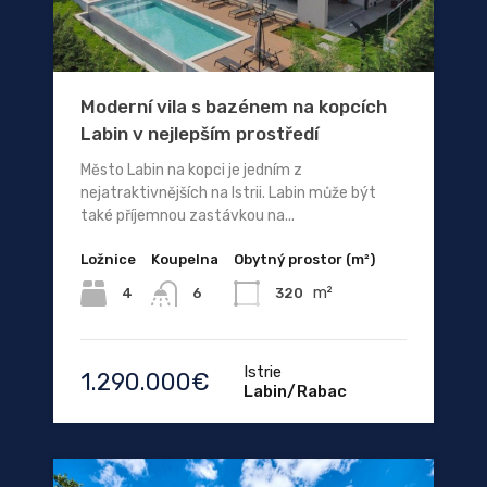
Moderní vila s bazénem na kopcích
Labin v nejlepším prostředí
Město Labin na kopci je jedním z
nejatraktivnějších na Istrii. Labin může být
také příjemnou zastávkou na...
Ložnice
Koupelna
Obytný prostor (m²)
m²
4
320
6
Istrie
1.290.000€
Labin/Rabac