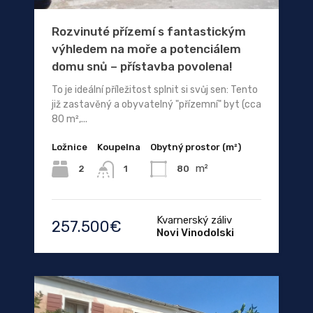
Rozvinuté přízemí s fantastickým
výhledem na moře a potenciálem
domu snů – přístavba povolena!
To je ideální příležitost splnit si svůj sen: Tento
již zastavěný a obyvatelný "přízemní" byt (cca
80 m²,...
Ložnice
Koupelna
Obytný prostor (m²)
m²
2
80
1
Kvarnerský záliv
257.500€
Novi Vinodolski