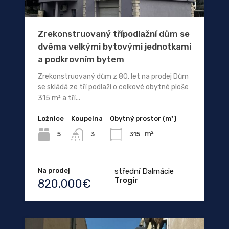
Zrekonstruovaný třípodlažní dům se
dvěma velkými bytovými jednotkami
a podkrovním bytem
Zrekonstruovaný dům z 80. let na prodej Dům
se skládá ze tří podlaží o celkové obytné ploše
315 m² a tří...
Ložnice
Koupelna
Obytný prostor (m²)
m²
5
315
3
Na prodej
střední Dalmácie
Trogir
820.000€