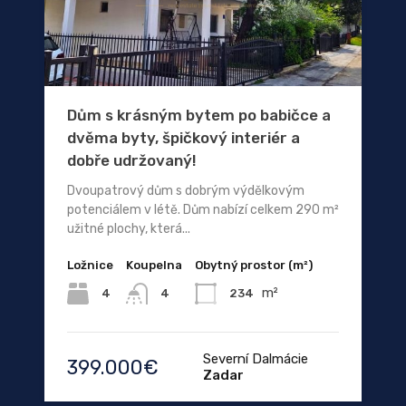
Dům s krásným bytem po babičce a
dvěma byty, špičkový interiér a
dobře udržovaný!
Dvoupatrový dům s dobrým výdělkovým
potenciálem v létě. Dům nabízí celkem 290 m²
užitné plochy, která...
Ložnice
Koupelna
Obytný prostor (m²)
m²
4
234
4
Severní Dalmácie
399.000€
Zadar