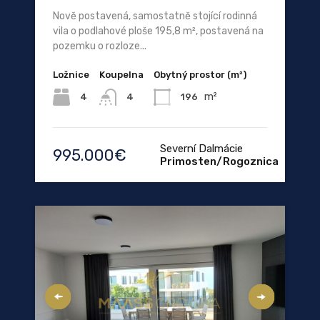
Nově postavená, samostatně stojící rodinná
vila o podlahové ploše 195,8 m², postavená na
pozemku o rozloze...
Ložnice
Koupelna
Obytný prostor (m²)
m²
4
196
4
Severní Dalmácie
995.000€
Primosten/Rogoznica