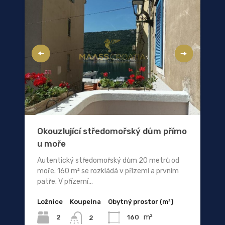
Okouzlující středomořský dům přímo
u moře
Autentický středomořský dům 20 metrů od
moře. 160 m² se rozkládá v přízemí a prvním
patře. V přízemí...
Ložnice
Koupelna
Obytný prostor (m²)
m²
2
160
2