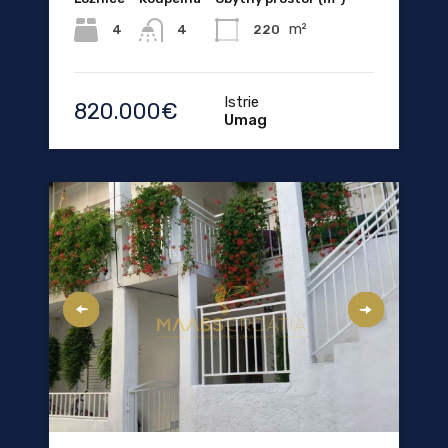
m²
4
220
4
Istrie
820.000€
Umag