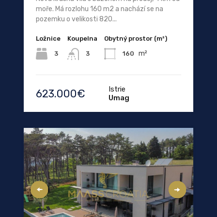
moře. Má rozlohu 160 m2 a nachází se na
pozemku o velikosti 820...
Ložnice
Koupelna
Obytný prostor (m²)
m²
3
160
3
Istrie
623.000€
Umag