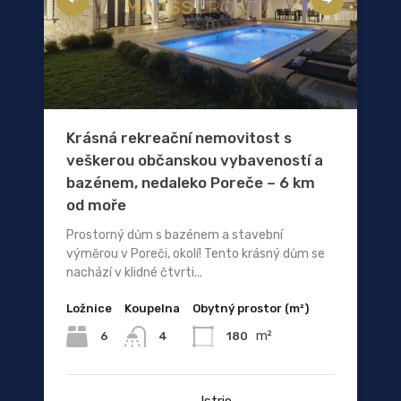
Krásná rekreační nemovitost s
veškerou občanskou vybaveností a
bazénem, ​​nedaleko Poreče – 6 km
od moře
Prostorný dům s bazénem a stavební
výměrou v Poreči, okolí! Tento krásný dům se
nachází v klidné čtvrti...
Ložnice
Koupelna
Obytný prostor (m²)
m²
6
180
4