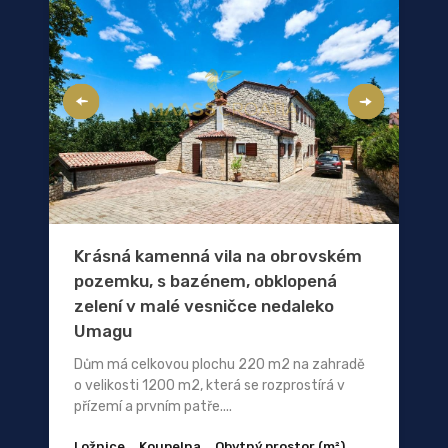
Krásná kamenná vila na obrovském
pozemku, s bazénem, ​​obklopená
zelení v malé vesničce nedaleko
Umagu
Dům má celkovou plochu 220 m2 na zahradě
o velikosti 1200 m2, která se rozprostírá v
přízemí a prvním patře....
Ložnice
Koupelna
Obytný prostor (m²)