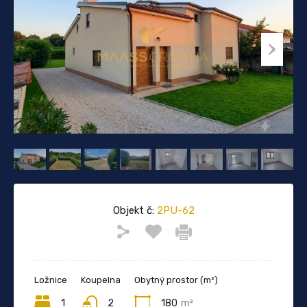
Objekt č:
2PU-62
Ložnice
Koupelna
Obytný prostor (m²)
1
2
180
m²