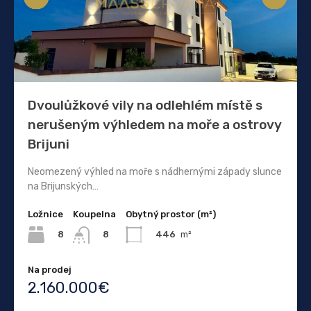
Dvoulůžkové vily na odlehlém místě s
nerušeným výhledem na moře a ostrovy
Brijuni
Neomezený výhled na moře s nádhernými západy slunce
na Brijunských…
Ložnice
Koupelna
Obytný prostor (m²)
8
446
m²
8
Na prodej
2.160.000€