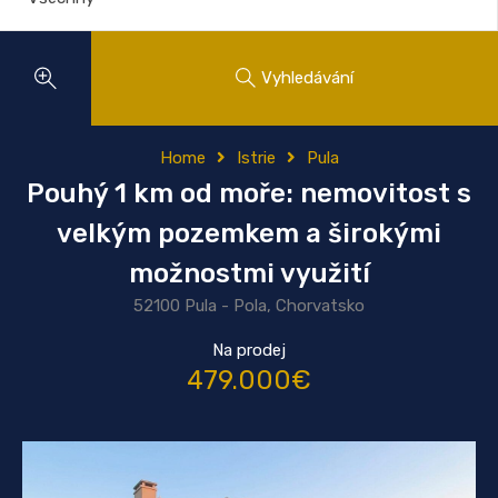
Vyhledávání
Home
Istrie
Pula
Pouhý 1 km od moře: nemovitost s
velkým pozemkem a širokými
možnostmi využití
52100 Pula - Pola, Chorvatsko
Na prodej
479.000€