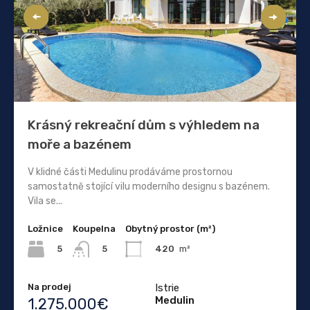
Krásný rekreační dům s výhledem na
moře a bazénem
V klidné části Medulinu prodáváme prostornou
samostatně stojící vilu moderního designu s bazénem.
Vila se...
Ložnice
Koupelna
Obytný prostor (m²)
5
420
m²
5
Na prodej
Istrie
Medulin
1.275.000€