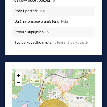
Celkový počet pokojů:
5
Počet podlaží:
2,0
Další informace o umístění:
Pula
Provize kupujícího:
3
Typ parkovacího místa:
otevřené parkoviště
+
−