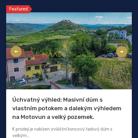
Featured
Úchvatný výhled: Masivní dům s
vlastním potokem a dalekým výhledem
na Motovun a velký pozemek.
K prodeji je nabízen zvláštní koncový řadový dům s
velkým…