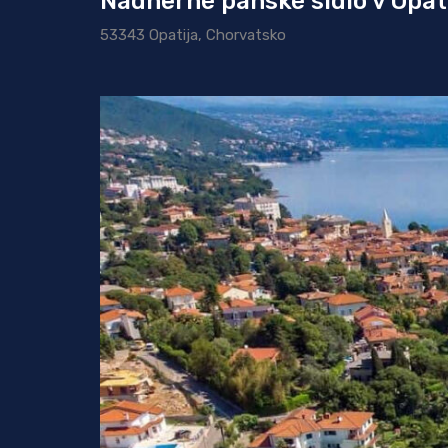
Nádherné panské sídlo v Opati
53343 Opatija, Chorvatsko