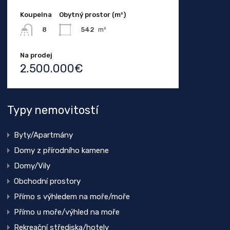
Koupelna
Obytný prostor (m²)
542
m²
8
Na prodej
2.500.000€
Typy nemovitostí
Byty/Apartmány
Domy z přírodního kamene
Domy/Vily
Obchodní prostory
Přímo s výhledem na moře/moře
Přímo u moře/výhled na moře
Rekreační střediska/hotely