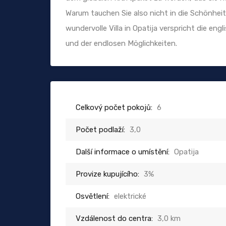
Warum tauchen Sie also nicht in die Schönhei
wundervolle Villa in Opatija verspricht die e
und der endlosen Möglichkeiten.
Celkový počet pokojů:
6
Počet podlaží:
3,0
Další informace o umístění:
Opatija
Provize kupujícího:
3%
Osvětlení:
elektrické
Vzdálenost do centra:
3,0 km