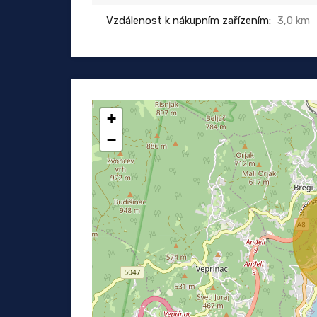
Vzdálenost k nákupním zařízením:
3,0 km
+
−