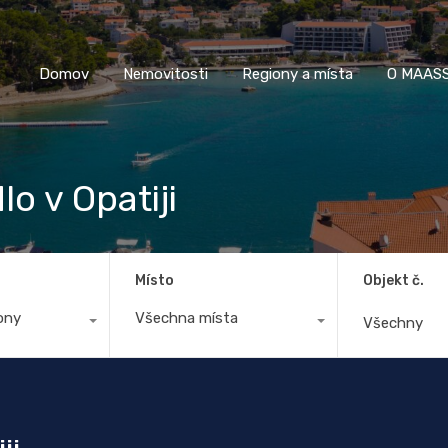
Domov
Nemovitosti
Regiony a místa
O M
Domov
Nemovitosti
Regiony a místa
O MAASS
o v Opatiji
Místo
Objekt č.
ony
Všechna místa