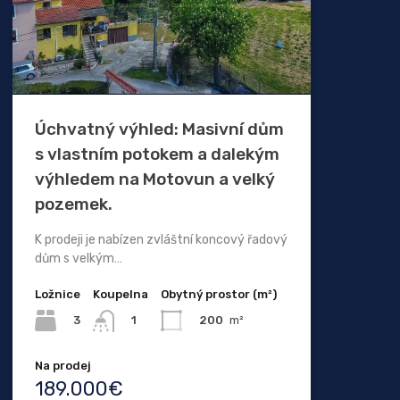
Úchvatný výhled: Masivní dům
s vlastním potokem a dalekým
výhledem na Motovun a velký
pozemek.
K prodeji je nabízen zvláštní koncový řadový
dům s velkým…
Ložnice
Koupelna
Obytný prostor (m²)
3
200
m²
1
Na prodej
189.000€