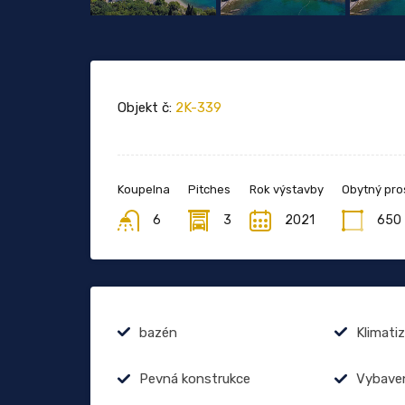
Objekt č:
2K-339
Koupelna
Pitches
Rok výstavby
Obytný pro
6
3
2021
650
bazén
Klimati
Pevná konstrukce
Vybave