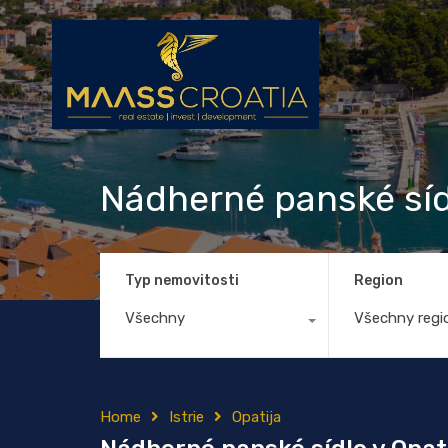
Nádherné panské sídl
Typ nemovitosti
Region
Všechny
Všechny regi
Home
Istrie
Opatija