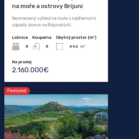
na moře a ostrovy Brijuni
Neomezený výhled na moře s nádhernými
západy slunce na Brijunských…
Ložnice
Koupelna
Obytný prostor (m²)
8
446
m²
8
Na prodej
2.160.000€
Featured