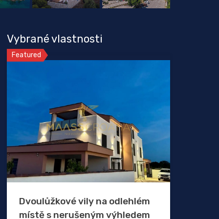
Vybrané vlastnosti
Featured
Dvoulůžkové vily na odlehlém
místě s nerušeným výhledem