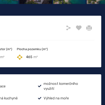
stor (m²)
Plocha pozemku (m²)
m²
465
m²
možnost komerčního
zace
využití
ná kuchyně
Výhled na moře