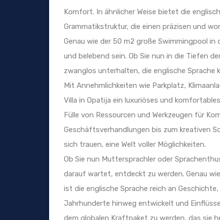
Komfort. In ähnlicher Weise bietet die englisc
Grammatikstruktur, die einen präzisen und w
Genau wie der 50 m2 große Swimmingpool in di
und belebend sein. Ob Sie nun in die Tiefen d
zwanglos unterhalten, die englische Sprache 
Mit Annehmlichkeiten wie Parkplatz, Klimaanl
Villa in Opatija ein luxuriöses und komfortabl
Fülle von Ressourcen und Werkzeugen für Ko
Geschäftsverhandlungen bis zum kreativen Sch
sich trauen, eine Welt voller Möglichkeiten.
Ob Sie nun Muttersprachler oder Sprachenthusi
darauf wartet, entdeckt zu werden. Genau wi
ist die englische Sprache reich an Geschichte, K
Jahrhunderte hinweg entwickelt und Einflüss
dem globalen Kraftpaket zu werden, das sie he