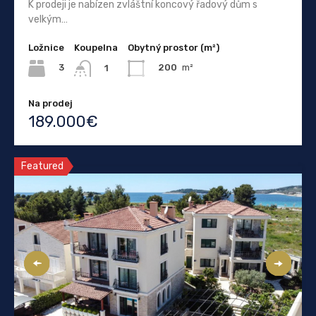
K prodeji je nabízen zvláštní koncový řadový dům s
velkým…
Ložnice
Koupelna
Obytný prostor (m²)
3
200
m²
1
Na prodej
189.000€
Featured