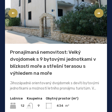
Pronajímaná nemovitost: Velký
dvojdomek s 9 bytovými jednotkami v
blízkosti moře a střešní terasou s
výhledem na moře
Jihozápadně orientovaný dvojdomek s devíti bytovými
jednotkami a možností letního pronájmu turistům. V...
Ložnice
Koupelna
Obytný prostor (m²)
12
434
m²
9