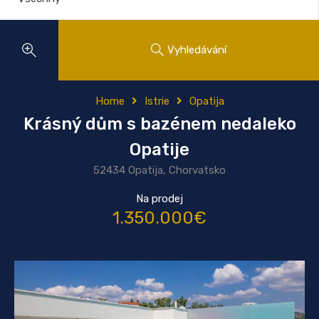
Vyhledávání
Home
Istrie
Opatija
Krásný dům s bazénem nedaleko
Opatije
52434 Opatija, Chorvatsko
Na prodej
1.350.000€