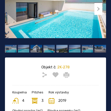
Objekt č:
2K-278
Koupelna
Pitches
Rok výstavby
4
3
2019
Obytný prostor (m²)
Plocha pozemku (m²)