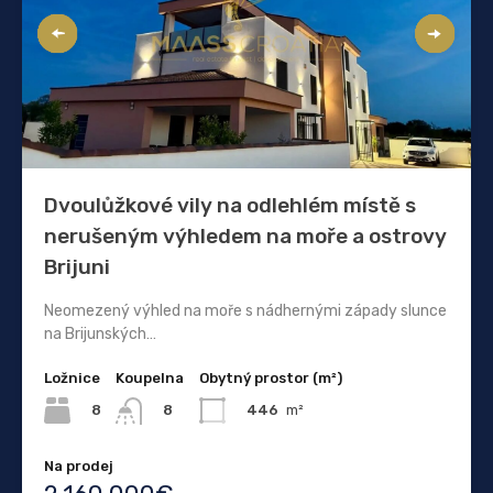
Dvoulůžkové vily na odlehlém místě s
nerušeným výhledem na moře a ostrovy
Brijuni
Neomezený výhled na moře s nádhernými západy slunce
na Brijunských…
Ložnice
Koupelna
Obytný prostor (m²)
8
446
m²
8
Na prodej