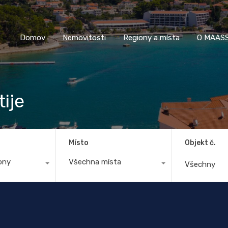
Domov
Nemovitosti
Regiony a místa
O M
Domov
Nemovitosti
Regiony a místa
O MAASS
ije
Místo
Objekt č.
ony
Všechna místa