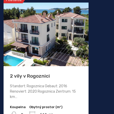
2 vily v Rogoznici
Standort: Rogoznica Gebaut: 2016
Renoviert: 2020 Rogoznica Zentrum: 15
km…
Koupelna
Obytný prostor (m²)