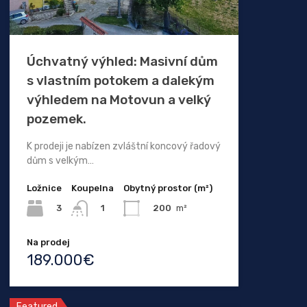
Úchvatný výhled: Masivní dům
s vlastním potokem a dalekým
výhledem na Motovun a velký
pozemek.
K prodeji je nabízen zvláštní koncový řadový
dům s velkým…
Ložnice
Koupelna
Obytný prostor (m²)
3
200
m²
1
Na prodej
189.000€
Featured