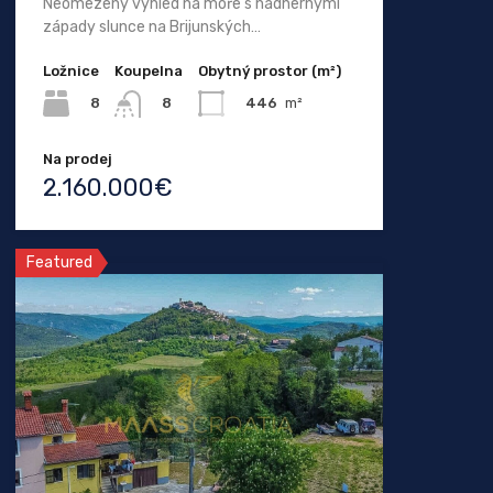
Neomezený výhled na moře s nádhernými
západy slunce na Brijunských…
Ložnice
Koupelna
Obytný prostor (m²)
8
446
m²
8
Na prodej
2.160.000€
Featured