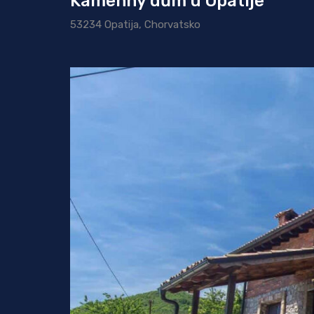
Kamenný dům u Opatije
53234 Opatija, Chorvatsko