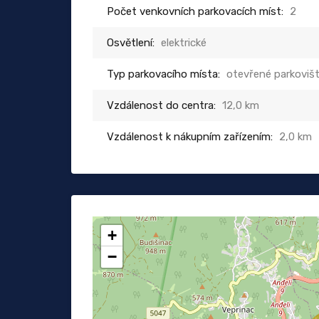
Počet venkovních parkovacích míst:
2
Osvětlení:
elektrické
Typ parkovacího místa:
otevřené parkoviš
Vzdálenost do centra:
12,0 km
Vzdálenost k nákupním zařízením:
2,0 km
+
−