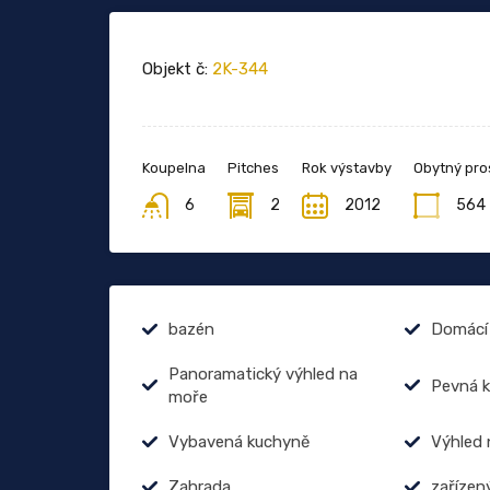
Objekt č:
2K-344
Koupelna
Pitches
Rok výstavby
Obytný pro
6
2
2012
564
bazén
Domácí 
Panoramatický výhled na
Pevná k
moře
Vybavená kuchyně
Výhled 
Zahrada
zařízen