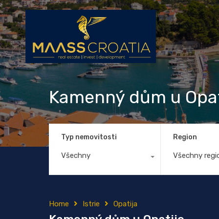
Kamenný dům u Opat
Typ nemovitosti
Region
Všechny
Všechny regi
Home
Istrie
Opatija