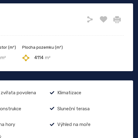
stor (m²)
Plocha pozemku (m²)
m²
4114
m²
zvířata povolena
Klimatizace
onstrukce
Sluneční terasa
na hory
Výhled na moře
ý