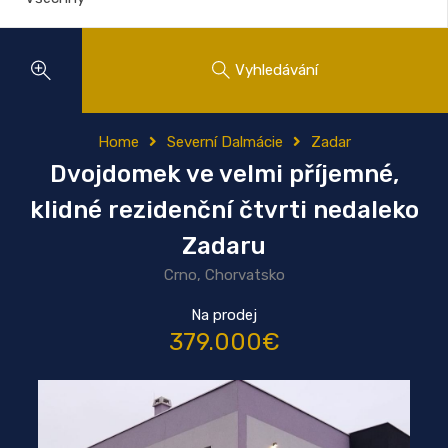
Vyhledávání
Home
Severní Dalmácie
Zadar
Dvojdomek ve velmi příjemné,
klidné rezidenční čtvrti nedaleko
Zadaru
Crno, Chorvatsko
Na prodej
379.000€