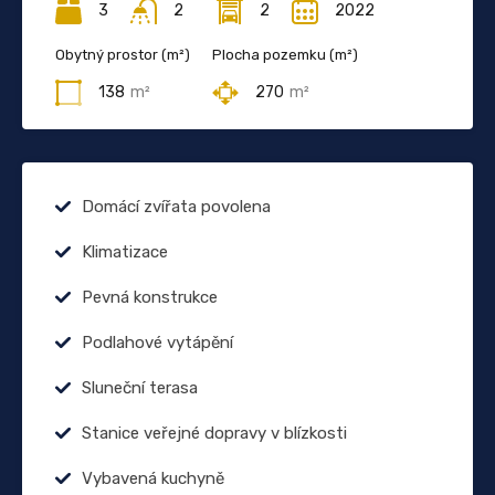
3
2
2
2022
Obytný prostor (m²)
Plocha pozemku (m²)
138
m²
270
m²
Domácí zvířata povolena
Klimatizace
Pevná konstrukce
Podlahové vytápění
Sluneční terasa
Stanice veřejné dopravy v blízkosti
Vybavená kuchyně