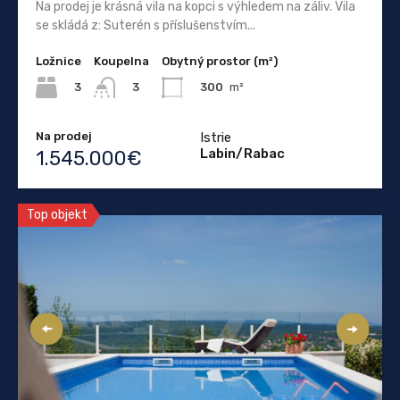
Na prodej je krásná vila na kopci s výhledem na záliv. Vila
se skládá z: Suterén s příslušenstvím...
Ložnice
Koupelna
Obytný prostor (m²)
3
300
m²
3
Na prodej
Istrie
Labin/Rabac
1.545.000€
Top objekt