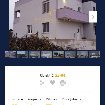
Objekt č:
2Z-84
Ložnice
Koupelna
Pitches
Rok výstavby