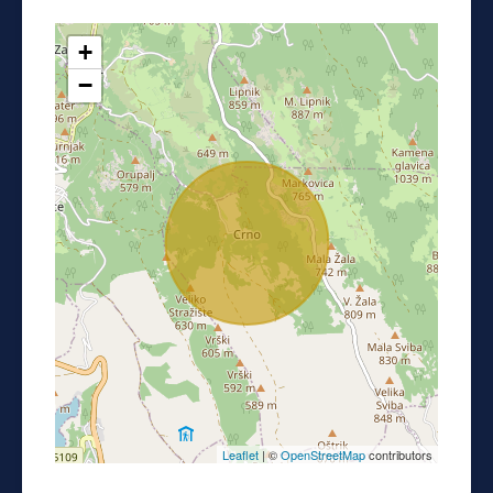
+
−
Leaflet
| ©
OpenStreetMap
contributors