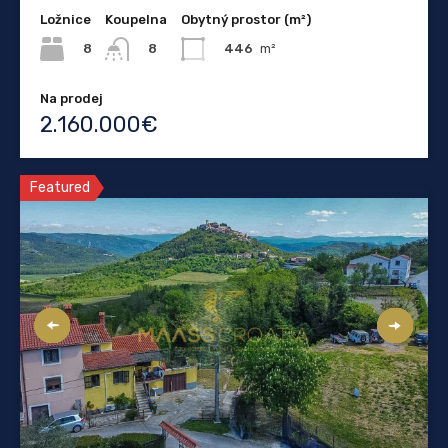
Ložnice
Koupelna
Obytný prostor (m²)
8
446
m²
8
Na prodej
2.160.000€
Featured