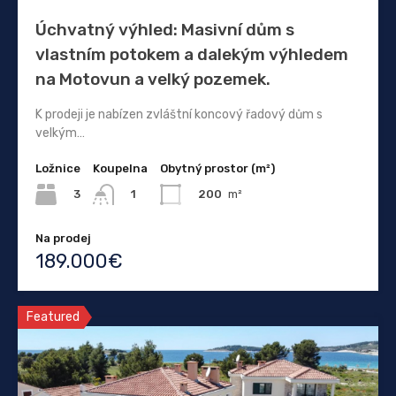
Úchvatný výhled: Masivní dům s
vlastním potokem a dalekým výhledem
na Motovun a velký pozemek.
K prodeji je nabízen zvláštní koncový řadový dům s
velkým…
Ložnice
Koupelna
Obytný prostor (m²)
3
200
m²
1
Na prodej
189.000€
Featured