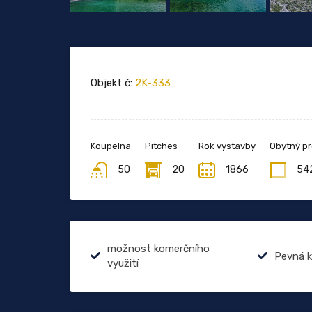
Objekt č:
2K-333
Koupelna
Pitches
Rok výstavby
Obytný pr
50
20
1866
54
možnost komerčního
Pevná k
využití