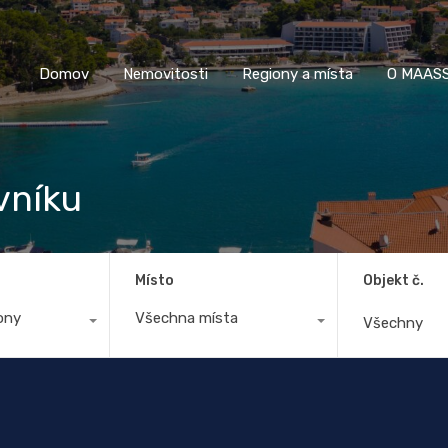
Domov
Nemovitosti
Regiony a místa
O M
Domov
Nemovitosti
Regiony a místa
O MAASS
vníku
Místo
Objekt č.
ony
Všechna místa