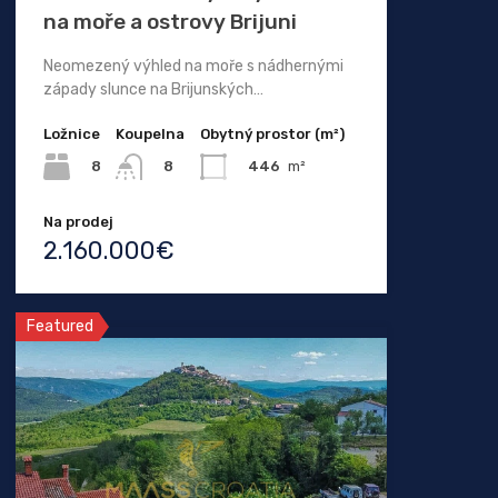
na moře a ostrovy Brijuni
Neomezený výhled na moře s nádhernými
západy slunce na Brijunských…
Ložnice
Koupelna
Obytný prostor (m²)
8
446
m²
8
Na prodej
2.160.000€
Featured