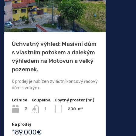
Úchvatný výhled: Masivní dům
s vlastním potokem a dalekým
výhledem na Motovun a velký
pozemek.
K prodeji je nabízen zvláštní koncový řadový
dům s velkým…
Ložnice
Koupelna
Obytný prostor (m²)
3
200
m²
1
Na prodej
189.000€