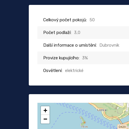
Celkový počet pokojů:
50
Počet podlaží:
3,0
Další informace o umístění:
Dubrovnik
Provize kupujícího:
3%
Osvětlení:
elektrické
+
−