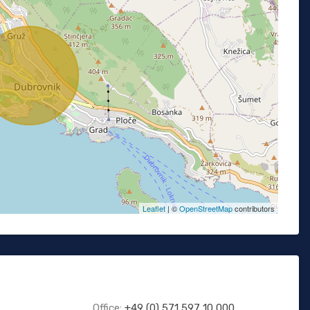
Leaflet
| ©
OpenStreetMap
contributors
Office:
+49 (0) 571 597 10 000