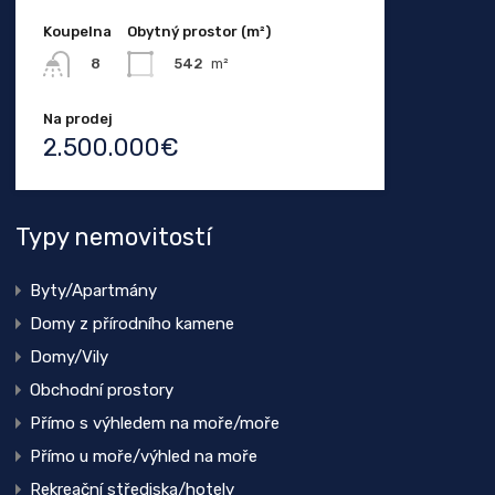
Koupelna
Obytný prostor (m²)
542
m²
8
Na prodej
2.500.000€
Typy nemovitostí
Byty/Apartmány
Domy z přírodního kamene
Domy/Vily
Obchodní prostory
Přímo s výhledem na moře/moře
Přímo u moře/výhled na moře
Rekreační střediska/hotely