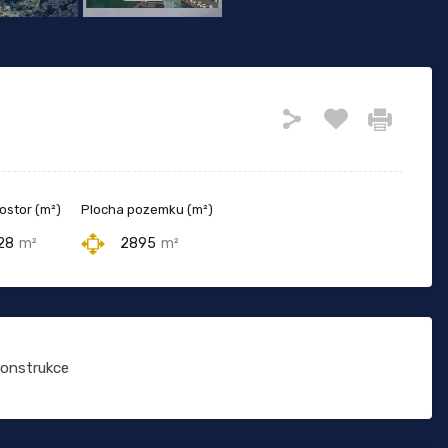
ostor (m²)
Plocha pozemku (m²)
28
m²
2895
m²
onstrukce