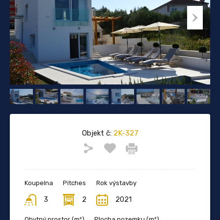
Objekt č:
2K-327
Koupelna
Pitches
Rok výstavby
3
2
2021
Obytný prostor (m²)
Plocha pozemku (m²)