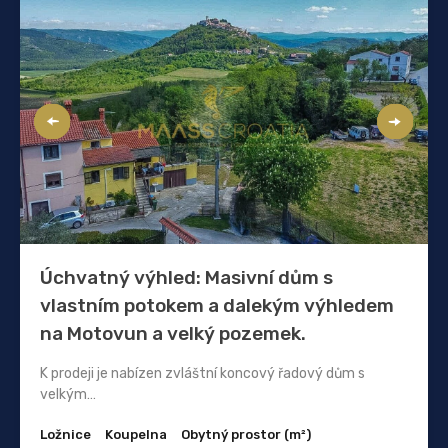
Úchvatný výhled: Masivní dům s
vlastním potokem a dalekým výhledem
na Motovun a velký pozemek.
K prodeji je nabízen zvláštní koncový řadový dům s
velkým…
Ložnice
Koupelna
Obytný prostor (m²)