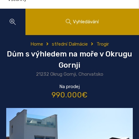
Vyhledávání
Home
střední Dalmácie
Trogir
Dům s výhledem na moře v Okrugu
Gornji
21232 Okrug Gornji, Chorvatsko
Na prodej
990.000€