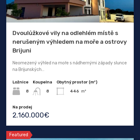
Dvoulůžkové vily na odlehlém místě s
nerušeným výhledem na moře a ostrovy
Brijuni
Neomezený výhled na moře s nádhernými západy slunce
na Brijunských…
Ložnice
Koupelna
Obytný prostor (m²)
8
446
m²
8
Na prodej
2.160.000€
Featured