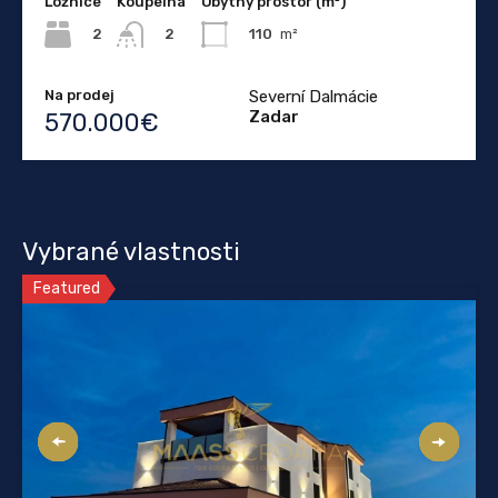
Ložnice
Koupelna
Obytný prostor (m²)
2
110
m²
2
Na prodej
Severní Dalmácie
Zadar
570.000€
Vybrané vlastnosti
Featured