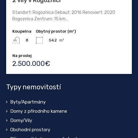
2 vily v Rogoznici
Standort: Rogoznica Gebaut: 2016 Renoviert: 2020
Rogoznica Zentrum: 15 km…
Koupelna
Obytný prostor (m²)
542
m²
8
Na prodej
2.500.000€
Typy nemovitostí
Byty/Apartmány
Domy z přírodního kamene
Domy/Vily
Obchodní prostory