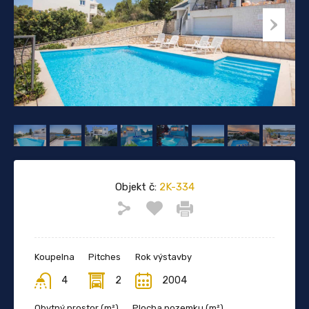
Objekt č:
2K-334
Koupelna
Pitches
Rok výstavby
4
2
2004
Obytný prostor (m²)
Plocha pozemku (m²)