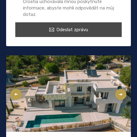
Croatia uchovávala mnou poskytnuté
informace, abyste mohli odpovědět na můj
dotaz.
Odeslat zprávu