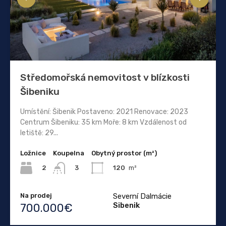
Středomořská nemovitost v blízkosti
Šibeniku
Umístění: Šibenik Postaveno: 2021 Renovace: 2023
Centrum Šibeniku: 35 km Moře: 8 km Vzdálenost od
letiště: 29...
Ložnice
Koupelna
Obytný prostor (m²)
2
120
m²
3
Na prodej
Severní Dalmácie
Sibenik
700.000€