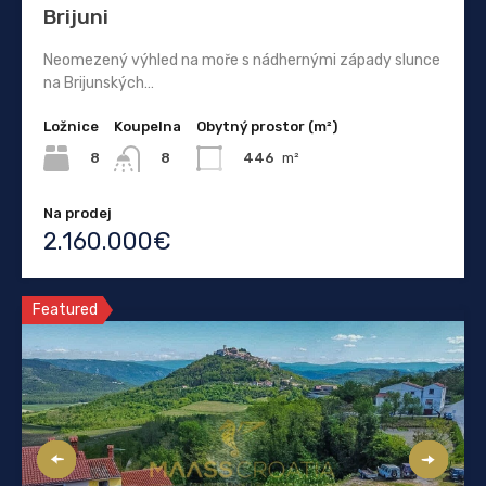
Brijuni
Neomezený výhled na moře s nádhernými západy slunce
na Brijunských…
Ložnice
Koupelna
Obytný prostor (m²)
8
446
m²
8
Na prodej
2.160.000€
Featured