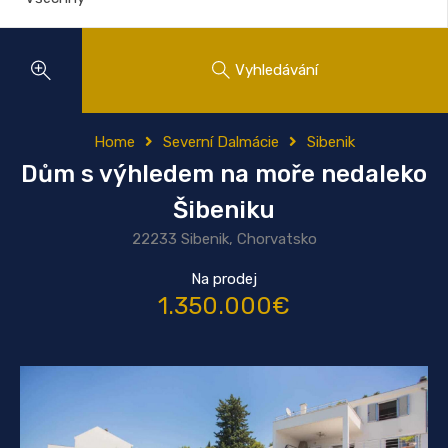
Vyhledávání
Home
Severní Dalmácie
Sibenik
Dům s výhledem na moře nedaleko
Šibeniku
22233 Sibenik, Chorvatsko
Na prodej
1.350.000€