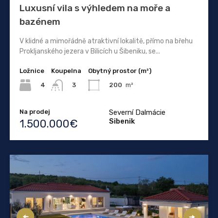
Luxusní vila s výhledem na moře a
bazénem
V klidné a mimořádně atraktivní lokalitě, přímo na břehu
Prokljanského jezera v Bilicích u Šibeniku, se...
Ložnice
Koupelna
Obytný prostor (m²)
4
200
m²
3
Na prodej
Severní Dalmácie
Sibenik
1.500.000€