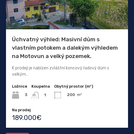
Úchvatný výhled: Masivní dům s
vlastním potokem a dalekým výhledem
na Motovun a velký pozemek.
K prodeji je nabízen zvláštní koncový řadový dům s
velkým…
Ložnice
Koupelna
Obytný prostor (m²)
3
200
m²
1
Na prodej
189.000€