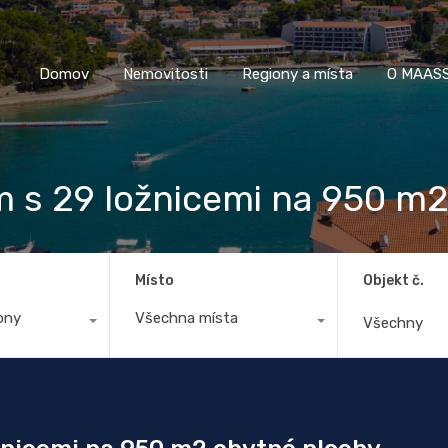
Domov
Nemovitosti
Regiony a místa
O M
Domov
Nemovitosti
Regiony a místa
O MAASS
 s 29 ložnicemi na 950 m2
Místo
Objekt č.
ony
Všechna místa