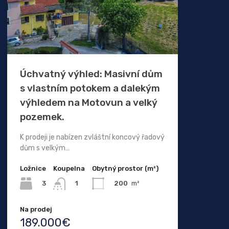
Úchvatný výhled: Masivní dům
s vlastním potokem a dalekým
výhledem na Motovun a velký
pozemek.
K prodeji je nabízen zvláštní koncový řadový
dům s velkým…
Ložnice
Koupelna
Obytný prostor (m²)
3
200
m²
1
Na prodej
189.000€