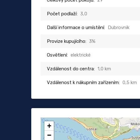
Celkový počet pokojů:
29
Počet podlaží:
3,0
Další informace o umístění:
Dubrovnik
Provize kupujícího:
3%
Osvětlení:
elektrické
Vzdálenost do centra:
1,0 km
Vzdálenost k nákupním zařízením:
0,5 km
+
−