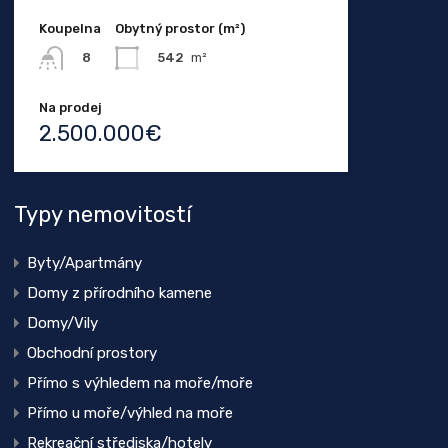
Koupelna
Obytný prostor (m²)
542
m²
8
Na prodej
2.500.000€
Typy nemovitostí
Byty/Apartmány
Domy z přírodního kamene
Domy/Vily
Obchodní prostory
Přímo s výhledem na moře/moře
Přímo u moře/výhled na moře
Rekreační střediska/hotely