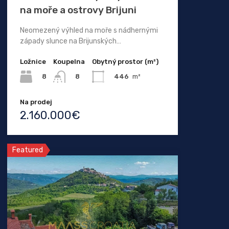
na moře a ostrovy Brijuni
Neomezený výhled na moře s nádhernými
západy slunce na Brijunských…
Ložnice
Koupelna
Obytný prostor (m²)
8
446
m²
8
Na prodej
2.160.000€
Featured