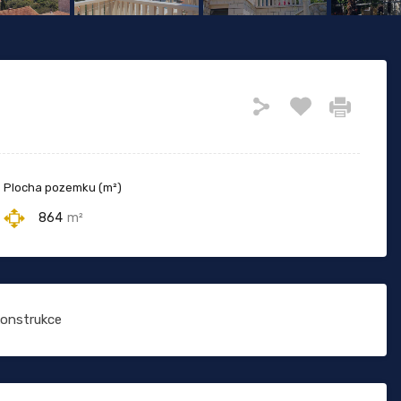
Plocha pozemku (m²)
864
m²
onstrukce