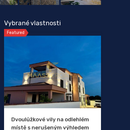
Vybrané vlastnosti
Featured
Dvoulůžkové vily na odlehlém
místě s nerušeným výhledem