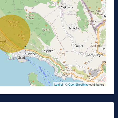
Leaflet
| ©
OpenStreetMap
contributors