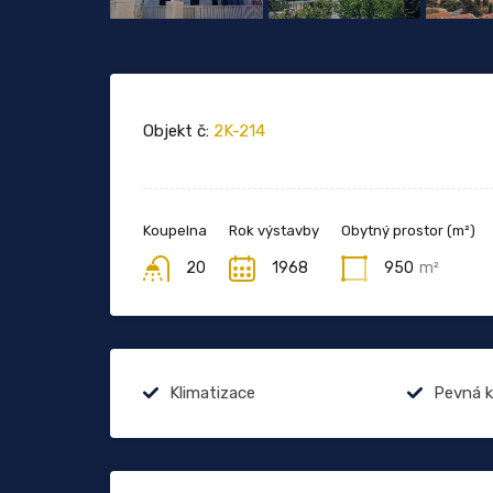
Objekt č:
2K-214
Koupelna
Rok výstavby
Obytný prostor (m²)
20
1968
950
m²
Klimatizace
Pevná k