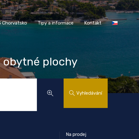
AASS Chorvatsko
Tipy a informace
Kontakt
 Chorvatsko
Tipy a informace
Kontakt
 obytné plochy
Vyhledávání
Na prodej