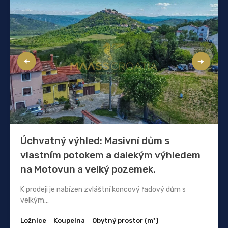
Úchvatný výhled: Masivní dům s
vlastním potokem a dalekým výhledem
na Motovun a velký pozemek.
K prodeji je nabízen zvláštní koncový řadový dům s
velkým…
Ložnice
Koupelna
Obytný prostor (m²)