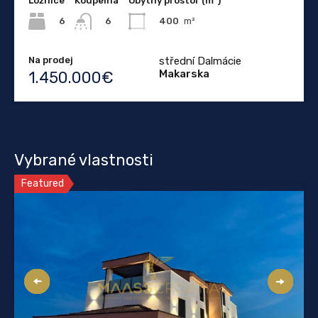
Ložnice
Koupelna
Obytný prostor (m²)
6
400
m²
6
Na prodej
střední Dalmácie
Makarska
1.450.000€
Vybrané vlastnosti
Featured