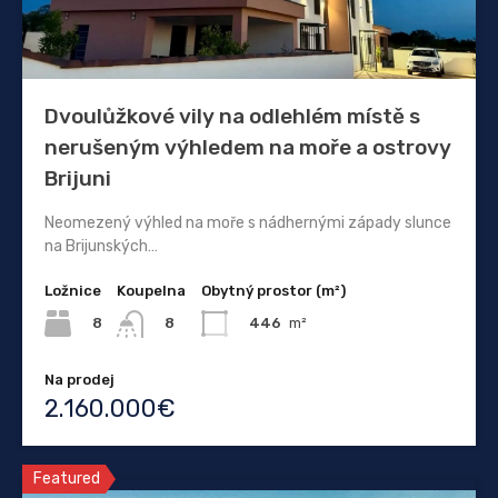
Dvoulůžkové vily na odlehlém místě s
nerušeným výhledem na moře a ostrovy
Brijuni
Neomezený výhled na moře s nádhernými západy slunce
na Brijunských…
Ložnice
Koupelna
Obytný prostor (m²)
8
446
m²
8
Na prodej
2.160.000€
Featured