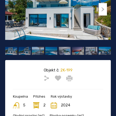
Objekt č:
2K-199
Koupelna
Pitches
Rok výstavby
5
2
2024
Obytný prostor (m²)
Plocha pozemku (m²)