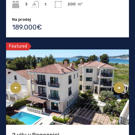
3
200
m²
1
Na prodej
189.000€
Featured
2 vily v Rogoznici