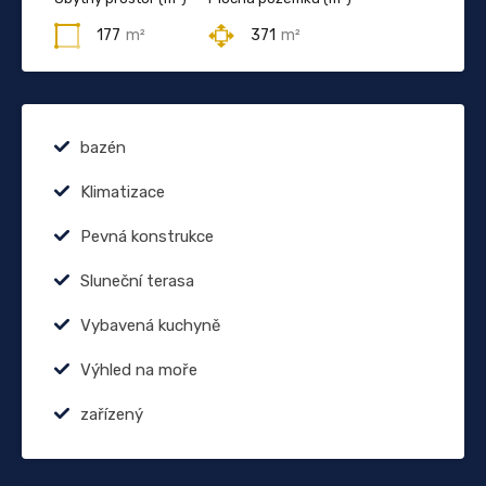
177
m²
371
m²
bazén
Klimatizace
Pevná konstrukce
Sluneční terasa
Vybavená kuchyně
Výhled na moře
zařízený