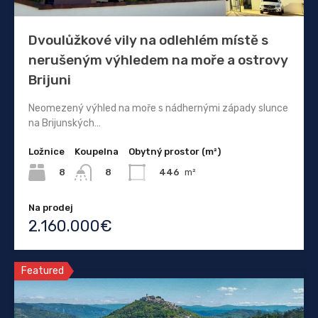
Dvoulůžkové vily na odlehlém místě s
nerušeným výhledem na moře a ostrovy
Brijuni
Neomezený výhled na moře s nádhernými západy slunce
na Brijunských…
Ložnice
Koupelna
Obytný prostor (m²)
8
446
m²
8
Na prodej
2.160.000€
Featured