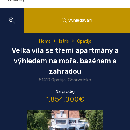
Vyhledávání
Home
Istrie
Opatija
Velká vila se třemi apartmány a
výhledem na moře, bazénem a
zahradou
51410 Opatija, Chorvatsko
Na prodej
1.854.000€