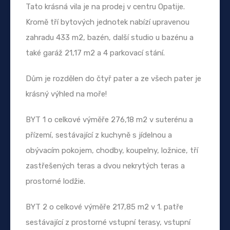
Tato krásná vila je na prodej v centru Opatije.
Kromě tří bytových jednotek nabízí upravenou
zahradu 433 m2, bazén, další studio u bazénu a
také garáž 21,17 m2 a 4 parkovací stání.
Dům je rozdělen do čtyř pater a ze všech pater je
krásný výhled na moře!
BYT 1 o celkové výměře 276,18 m2 v suterénu a
přízemí, sestávající z kuchyně s jídelnou a
obývacím pokojem, chodby, koupelny, ložnice, tří
zastřešených teras a dvou nekrytých teras a
prostorné lodžie.
BYT 2 o celkové výměře 217,85 m2 v 1. patře
sestávající z prostorné vstupní terasy, vstupní