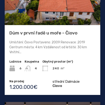
Dům v první řadě u moře – Čiovo
Umístění: Čiovo Postaveno: 2009 Renovace: 2019
Centrum města: 4 km Vzdálenost od letiště: 30 km
Vnitřní...
Ložnice
Koupelna
Obytný prostor (m²)
6
240
m²
4
Na prodej
střední Dalmácie
Ciovo
1.200.000€