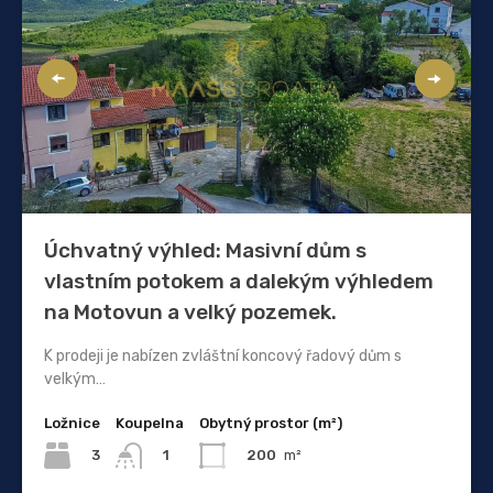
Úchvatný výhled: Masivní dům s
vlastním potokem a dalekým výhledem
na Motovun a velký pozemek.
K prodeji je nabízen zvláštní koncový řadový dům s
velkým…
Ložnice
Koupelna
Obytný prostor (m²)
3
200
m²
1