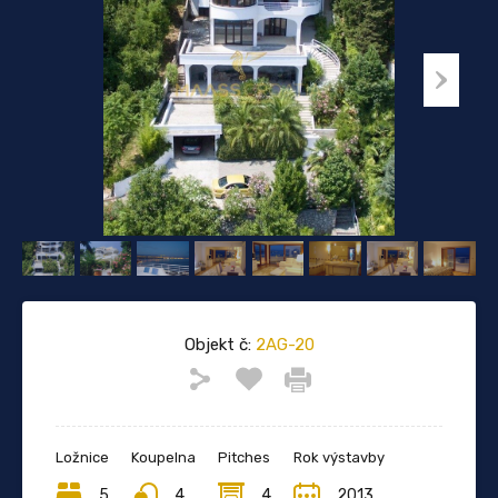
Objekt č:
2AG-20
Ložnice
Koupelna
Pitches
Rok výstavby
5
4
4
2013